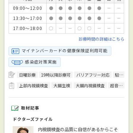
09:00～12:00
●
●
●
●
●
●
－
－
13:30～17:00
●
●
●
●
●
●
－
－
17:00～18:00
○
－
－
○
○
－
－
－
診療時間の詳細はこちら
マイナンバーカードの健康保険証利用可能
感染症対策実施
日曜診療
19時以降診療可
バリアフリー対応
駐車場あり
上部内視鏡検査
大腸生検
大腸内視鏡検査
超音波検査
取材記事
ドクターズファイル
内視鏡検査の品質に自信があるからこそ