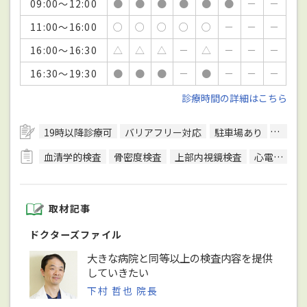
09:00～12:00
●
●
●
●
●
●
－
－
11:00～16:00
○
○
○
○
○
－
－
－
16:00～16:30
△
△
△
－
△
－
－
－
16:30～19:30
●
●
●
－
●
－
－
－
診療時間の詳細はこちら
19時以降診療可
バリアフリー対応
駐車場あり
駅徒歩
血清学的検査
骨密度検査
上部内視鏡検査
心電図検査
取材記事
ドクターズファイル
大きな病院と同等以上の検査内容を提供
していきたい
下村 哲也 院長