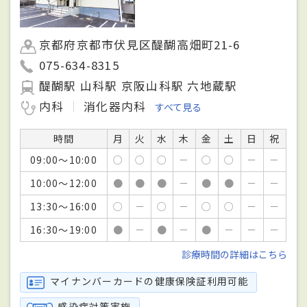
京都府京都市伏見区醍醐高畑町21-6
075-634-8315
醍醐駅 山科駅 京阪山科駅 六地蔵駅
内科
消化器内科
すべて見る
時間
月
火
水
木
金
土
日
祝
09:00～10:00
○
○
○
－
○
○
－
－
10:00～12:00
●
●
●
－
●
●
－
－
13:30～16:00
○
－
○
－
○
○
－
－
16:30～19:00
●
－
●
－
●
－
－
－
診療時間の詳細はこちら
マイナンバーカードの健康保険証利用可能
感染症対策実施