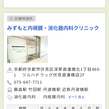
診療時間外
みずもと内視鏡・消化器内科クリニック
京都府京都市伏見区深草直違橋北1丁目460-
1 ツルハドラッグ伏見直違橋店2F
075-647-7711
藤森駅 竹田駅 丹波橋駅 近鉄丹波橋駅
消化器内科
内視鏡内科
すべて見る
時間
月
火
水
木
金
土
日
祝