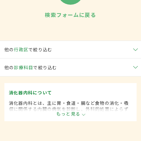
検索フォームに戻る
他の
行政区
で絞り込む
他の
診療科目
で絞り込む
消化器内科について
消化器内科とは、主に胃・食道・腸など食物の消化・吸
収に関係する内臓の病気を診断し、外科的処置によらず
もっと見る
に治療する内科の一領域です。平成20年4月の制度改正
前は、消化器科と呼ばれていました。