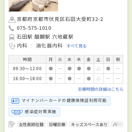
京都府京都市伏見区石田大受町32-2
075-575-1010
石田駅 醍醐駅 六地蔵駅
内科
消化器内科
すべて見る
時間
月
火
水
木
金
土
日
祝
09:30～12:00
●
－
●
●
●
△
●
－
16:00～18:00
●
－
●
－
●
△
－
－
診療時間の詳細はこちら
マイナンバーカードの健康保険証利用可能
感染症対策実施
女性医師在籍
日曜診療
キッズスペースあり
バリアフリー対応