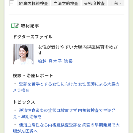
経鼻内視鏡検査
血清学的検査
骨密度検査
上部内視鏡検査
取材記事
ドクターズファイル
女性が受けやすい大腸内視鏡検査をめざ
す
船越 真木子 院長
検診・治療レポート
・
受診を苦手とする女性に向けた 女性医師による大腸カ
メラ検査
トピックス
・
逆流性食道炎の症状は放置せず 内視鏡検査で早期発
見・早期治療を
・
便潜血陽性なら内視鏡検査受診を 病変の早期発見で大
腸がん回避へ