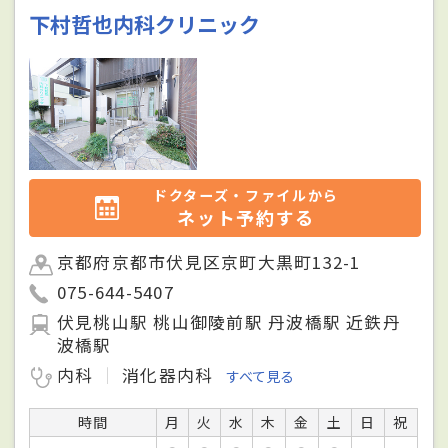
下村哲也内科クリニック
ドクターズ・ファイルから
ネット予約する
京都府京都市伏見区京町大黒町132-1
075-644-5407
伏見桃山駅 桃山御陵前駅 丹波橋駅 近鉄丹
波橋駅
内科
消化器内科
すべて見る
時間
月
火
水
木
金
土
日
祝