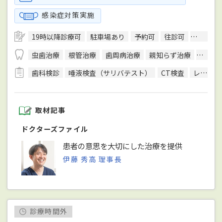
感染症対策実施
19時以降診療可
駐車場あり
予約可
往診可
訪問診療
虫歯治療
根管治療
歯周病治療
親知らず治療
入れ歯
歯科検診
唾液検査（サリバテスト）
CT検査
レントゲン検査
取材記事
ドクターズファイル
患者の意思を大切にした治療を提供
伊藤 秀高 理事長
診療時間外