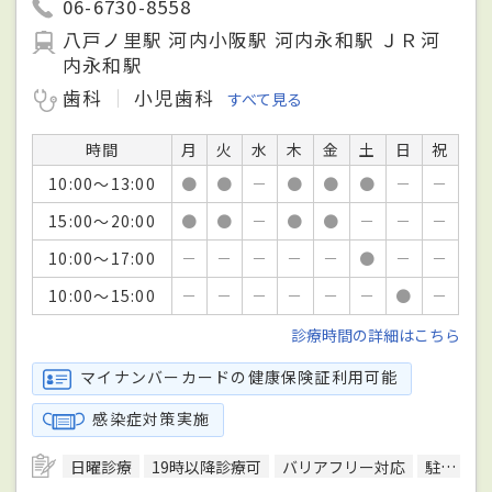
06-6730-8558
八戸ノ里駅 河内小阪駅 河内永和駅 ＪＲ河
内永和駅
歯科
小児歯科
すべて見る
時間
月
火
水
木
金
土
日
祝
10:00～13:00
●
●
－
●
●
●
－
－
15:00～20:00
●
●
－
●
●
－
－
－
10:00～17:00
－
－
－
－
－
●
－
－
10:00～15:00
－
－
－
－
－
－
●
－
診療時間の詳細はこちら
マイナンバーカードの健康保険証利用可能
感染症対策実施
日曜診療
19時以降診療可
バリアフリー対応
駐車場あり