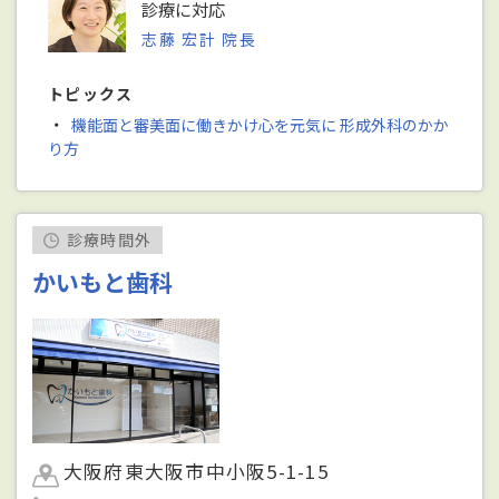
診療に対応
志藤 宏計 院長
トピックス
・
機能面と審美面に働きかけ心を元気に 形成外科のかか
り方
診療時間外
かいもと歯科
大阪府東大阪市中小阪5-1-15