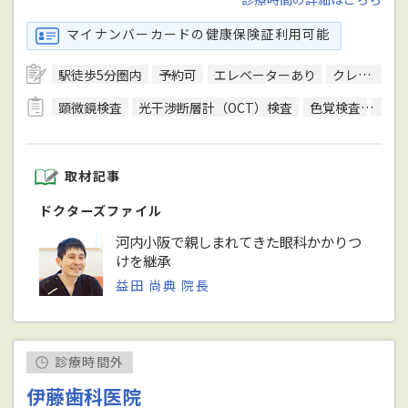
マイナンバーカードの健康保険証利用可能
駅徒歩5分圏内
予約可
エレベーターあり
クレジットカード対応
顕微鏡検査
光干渉断層計（OCT）検査
色覚検査
生体
取材記事
ドクターズファイル
河内小阪で親しまれてきた眼科かかりつ
けを継承
益田 尚典 院長
診療時間外
伊藤歯科医院