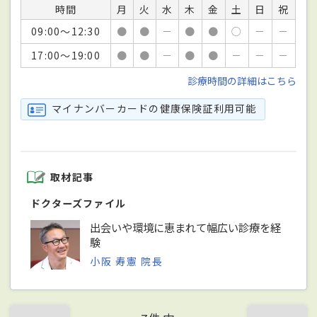
時間
月
火
水
木
金
土
日
祝
09:00～12:30
●
●
－
●
●
○
－
－
17:00～19:00
●
●
－
●
●
－
－
－
診療時間の詳細はこちら
マイナンバーカードの健康保険証利用可能
取材記事
ドクターズファイル
出会いや環境に恵まれて幅広い診療を経
験
小阪 寿憲 院長