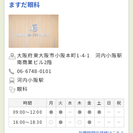
ますだ眼科
大阪府東大阪市小阪本町1-4-1 河内小阪駅
南商業ビル2階
06-6748-0101
河内小阪駅
眼科
時間
月
火
水
木
金
土
日
祝
09:00～12:00
●
●
－
●
●
●
－
－
16:00～18:30
○
●
－
○
●
－
－
－
診療時間の詳細はこちら