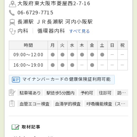
大阪府東大阪市菱屋西2-7-16
06-6729-7715
長瀬駅 ＪＲ長瀬駅 河内小阪駅
内科
循環器内科
すべて見る
時間
月
火
水
木
金
土
日
祝
09:00～12:00
●
●
●
●
●
●
－
－
16:00～19:00
●
●
●
－
●
－
－
－
マイナンバーカードの健康保険証利用可能
駐車場あり
駅徒歩5分圏内
予約可
往診可
訪問診療可
血管エコー検査
血清学的検査
呼吸機能検査（スパイロメトリー）
取材記事