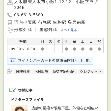
大阪府東大阪市小阪1-12-12 小阪プラザ
204B
06-6618-5680
河内小阪駅 布施駅 生駒駅 鳥居前駅
形成外科
美容外科
すべて見る
時間
月
火
水
木
金
土
日
祝
09:00～18:00
●
－
－
●
●
●
●
●
マイナンバーカードの健康保険証利用可能
日曜診療
祝日診療
駅徒歩5分圏内
クレジットカード対応
取材記事
ドクターズファイル
皮膚の腫瘍や眼瞼下垂、外傷など幅広い