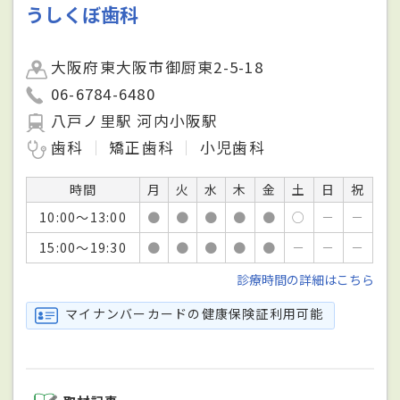
うしくぼ歯科
大阪府東大阪市御厨東2-5-18
06-6784-6480
八戸ノ里駅 河内小阪駅
歯科
矯正歯科
小児歯科
時間
月
火
水
木
金
土
日
祝
10:00～13:00
●
●
●
●
●
○
－
－
15:00～19:30
●
●
●
●
●
－
－
－
診療時間の詳細はこちら
マイナンバーカードの健康保険証利用可能