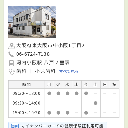
大阪府東大阪市中小阪1丁目2-1
06-6724-7138
河内小阪駅 八戸ノ里駅
歯科
小児歯科
すべて見る
時間
月
火
水
木
金
土
日
祝
09:30～13:00
●
●
●
●
●
－
－
－
09:30～14:00
－
－
－
－
－
●
－
－
15:00～19:30
●
●
●
－
●
－
－
－
マイナンバーカードの健康保険証利用可能