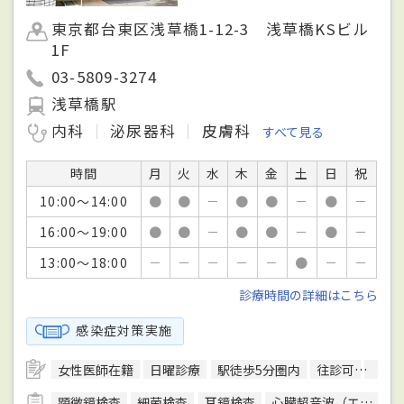
東京都台東区浅草橋1-12-3 浅草橋KSビル
1F
03-5809-3274
浅草橋駅
内科
泌尿器科
皮膚科
すべて見る
時間
月
火
水
木
金
土
日
祝
10:00～14:00
●
●
－
●
●
－
●
－
16:00～19:00
●
●
－
●
●
－
●
－
13:00～18:00
－
－
－
－
－
●
－
－
診療時間の詳細はこちら
感染症対策実施
女性医師在籍
日曜診療
駅徒歩5分圏内
往診可
訪問
顕微鏡検査
細菌検査
耳鏡検査
心臓超音波（エコー）検査