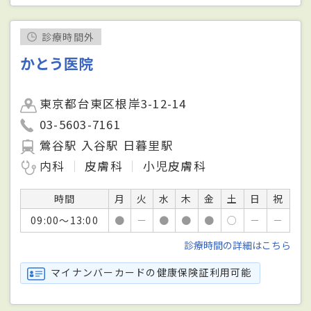
診療時間外
かとう医院
東京都台東区根岸3-12-14
03-5603-7161
鶯谷駅 入谷駅 日暮里駅
内科
皮膚科
小児皮膚科
時間
月
火
水
木
金
土
日
祝
09:00～13:00
●
－
●
●
●
○
－
－
診療時間の詳細はこちら
マイナンバーカードの健康保険証利用可能