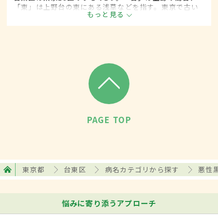
「東」は上野台の東にある浅草などを指す。東京で古い
もっと見る
市街地のひとつ。区内には美術館や博物館が建築され、
アートの発信地とされる。街の中心の上野には全国から
多くの人が訪れる。
PAGE TOP
東京都
台東区
病名カテゴリから探す
悪性
悩みに寄り添うアプローチ