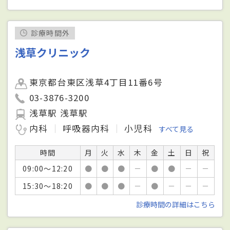
診療時間外
浅草クリニック
東京都台東区浅草4丁目11番6号
03-3876-3200
浅草駅 浅草駅
内科
呼吸器内科
小児科
すべて見る
時間
月
火
水
木
金
土
日
祝
09:00～12:20
●
●
●
－
●
●
－
－
15:30～18:20
●
●
●
－
●
－
－
－
診療時間の詳細はこちら