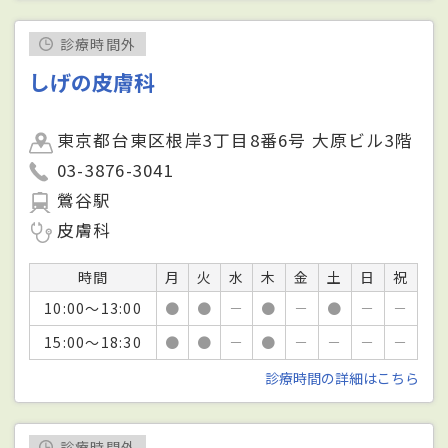
診療時間外
しげの皮膚科
東京都台東区根岸3丁目8番6号 大原ビル3階
03-3876-3041
鶯谷駅
皮膚科
時間
月
火
水
木
金
土
日
祝
10:00～13:00
●
●
－
●
－
●
－
－
15:00～18:30
●
●
－
●
－
－
－
－
診療時間の詳細はこちら
診療時間外