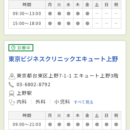
時間
月
火
水
木
金
土
日
祝
09:30～13:00
●
●
●
●
●
－
－
－
15:00～18:00
●
●
●
●
●
－
－
－
診療中
東京ビジネスクリニックエキュート上野
東京都台東区上野7-1-1 エキュート上野3階
03-6802-8792
上野駅
内科
外科
小児科
すべて見る
時間
月
火
水
木
金
土
日
祝
09:00～21:00
●
●
●
●
●
●
●
●