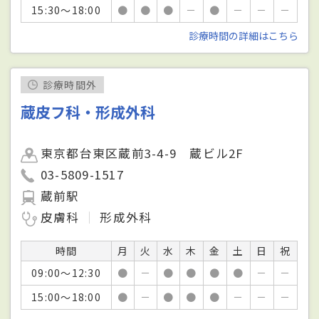
15:30～18:00
●
●
●
－
●
－
－
－
診療時間の詳細はこちら
診療時間外
蔵皮フ科・形成外科
東京都台東区蔵前3-4-9 蔵ビル2F
03-5809-1517
蔵前駅
皮膚科
形成外科
時間
月
火
水
木
金
土
日
祝
09:00～12:30
●
－
●
●
●
●
－
－
15:00～18:00
●
－
●
●
●
－
－
－