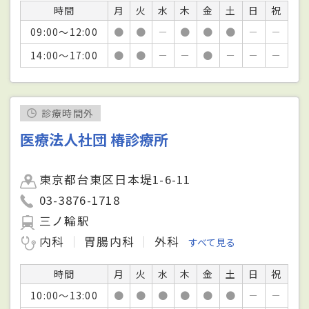
時間
月
火
水
木
金
土
日
祝
09:00～12:00
●
●
－
●
●
●
－
－
14:00～17:00
●
●
－
－
●
－
－
－
診療時間外
医療法人社団 椿診療所
東京都台東区日本堤1-6-11
03-3876-1718
三ノ輪駅
内科
胃腸内科
外科
すべて見る
時間
月
火
水
木
金
土
日
祝
10:00～13:00
●
●
●
●
●
●
－
－