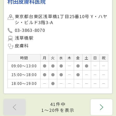
村田皮膚科医院
東京都台東区浅草橋1丁目25番10号 Y・ハヤ
シ・ビルド3階3-A
03-3863-8070
浅草橋駅
皮膚科
時間
月
火
水
木
金
土
日
祝
09:00～13:00
●
●
●
－
●
●
－
－
15:00～18:00
●
●
●
－
●
－
－
－
18:00～19:00
－
●
－
－
－
－
－
－
41件中
1〜20件を表示