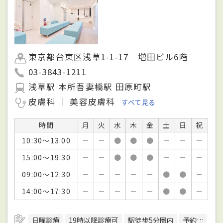
東京都台東区浅草1-1-17 増田ビル6階
03-3843-1211
浅草駅 本所吾妻橋駅 田原町駅
皮膚科
美容皮膚科
すべて見る
時間
月
火
水
木
金
土
日
祝
10:30～13:00
－
－
●
●
●
－
－
－
15:00～19:30
－
－
●
●
●
－
－
－
09:00～12:30
－
－
－
－
－
●
●
－
14:00～17:30
－
－
－
－
－
●
●
－
日曜診療
19時以降診療可
駅徒歩5分圏内
予約可
エ