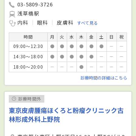
03-5809-3726
浅草橋駅
内科
眼科
皮膚科
すべて見る
時間
月
火
水
木
金
土
日
祝
09:00～12:30
●
●
●
●
●
●
－
－
14:30～18:00
●
●
●
●
●
－
－
－
18:00～20:00
－
－
－
●
－
－
－
－
診療時間の詳細はこちら
診療時間外
東京皮膚腫瘍ほくろと粉瘤クリニック古
林形成外科上野院