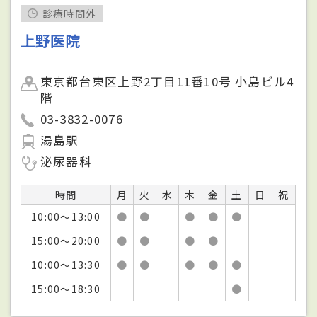
診療時間外
上野医院
東京都台東区上野2丁目11番10号 小島ビル4
階
03-3832-0076
湯島駅
泌尿器科
時間
月
火
水
木
金
土
日
祝
10:00～13:00
●
●
－
●
●
●
－
－
15:00～20:00
●
●
－
●
●
－
－
－
10:00～13:30
●
●
－
●
●
●
－
－
15:00～18:30
－
－
－
－
－
●
－
－