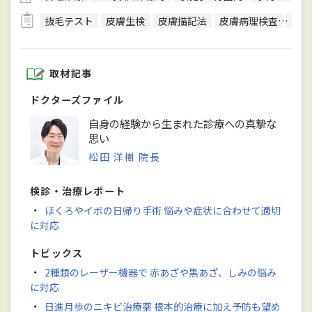
抜毛テスト
皮膚生検
皮膚描記法
皮膚病理検査
病原
取材記事
ドクターズファイル
自身の経験から生まれた診療への真摯な
思い
松田 洋樹 院長
検診・治療レポート
・
ほくろやイボの日帰り手術 悩みや症状に合わせて適切
に対応
トピックス
・
2種類のレーザー機器で 赤あざや黒あざ、しみの悩み
に対応
・
日進月歩のニキビ治療薬 根本的治療に加え予防も望め