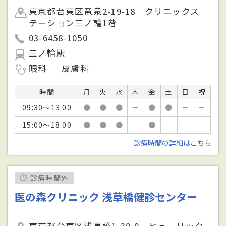
東京都台東区竜泉2-19-18 クリニックス
テーション三ノ輪1階
03-6458-1050
三ノ輪駅
眼科
皮膚科
時間
月
火
水
木
金
土
日
祝
09:30～13:00
●
●
●
－
●
●
－
－
15:00～18:00
●
●
●
－
●
－
－
－
診療時間の詳細はこちら
診療時間外
医の森クリニック 浅草橋健診センター
東京都台東区浅草橋1-30-9 ヒューリック