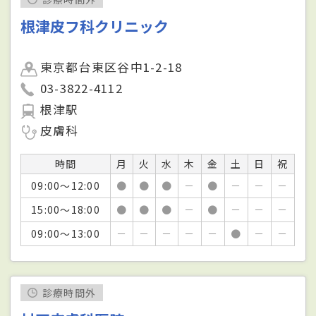
根津皮フ科クリニック
東京都台東区谷中1-2-18
03-3822-4112
根津駅
皮膚科
時間
月
火
水
木
金
土
日
祝
09:00～12:00
●
●
●
－
●
－
－
－
15:00～18:00
●
●
●
－
●
－
－
－
09:00～13:00
－
－
－
－
－
●
－
－
診療時間外