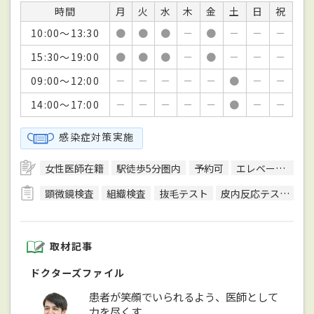
時間
月
火
水
木
金
土
日
祝
10:00～13:30
●
●
●
－
●
－
－
－
15:30～19:00
●
●
●
－
●
－
－
－
09:00～12:00
－
－
－
－
－
●
－
－
14:00～17:00
－
－
－
－
－
●
－
－
感染症対策実施
女性医師在籍
駅徒歩5分圏内
予約可
エレベーターあり
顕微鏡検査
組織検査
抜毛テスト
皮内反応テスト
皮
取材記事
ドクターズファイル
患者が笑顔でいられるよう、医師として
力を尽くす