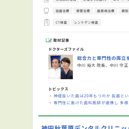
虫歯治療
根管治療
歯周病治療
親知
CT検査
レントゲン検査
取材記事
ドクターズファイル
総合力と専門性の両立
中川 裕大 院長、中川 守正
トピックス
神経抜いた歯は20年もつのか 抜歯と
・
専門性に長けた歯科医師が連携し 多
・
神田秋葉原デンタルクリニッ