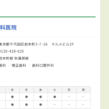
歯科医院
東京都千代田区岩本町3-7-16 マルメビル2F
0120-418-025
岩本町駅 秋葉原駅
歯科
矯正歯科
歯科口腔外科
水
木
金
土
日
祝
●
●
●
●
－
－
●
●
●
－
－
－