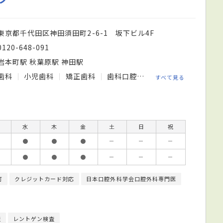
東京都千代田区神田須田町2-6-1 坂下ビル4F
0120-648-091
岩本町駅 秋葉原駅 神田駅
歯科
小児歯科
矯正歯科
歯科口腔外科
すべて見る
水
木
金
土
日
祝
●
●
●
－
－
－
●
●
●
－
－
－
可
クレジットカード対応
日本口腔外科学会口腔外科専門医
査
レントゲン検査