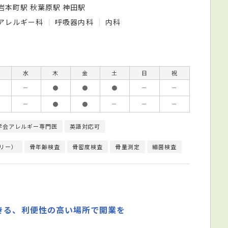
岩本町駅 秋葉原駅 神田駅
アレルギー科
呼吸器内科
内科
水
木
金
土
日
祝
－
●
●
●
－
－
－
●
●
－
－
－
学会アレルギー専門医
英語対応可
リー）
骨年齢検査
骨密度検査
骨量測定
細菌検査
終夜睡眠ポリグ
きる、利便性の高い場所で開業を