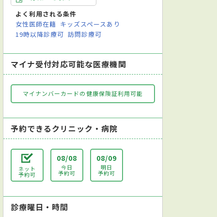
よく利用される条件
矯正
マウスピース型装置を用いた矯正
女性医師在籍
キッズスペースあり
19時以降診療可
訪問診療可
マイナ受付対応可能な医療機関
マイナンバーカードの健康保険証利用可能
予約できるクリニック・病院
08/08
08/09
今日
明日
ネット
予約可
予約可
予約可
診療曜日・時間