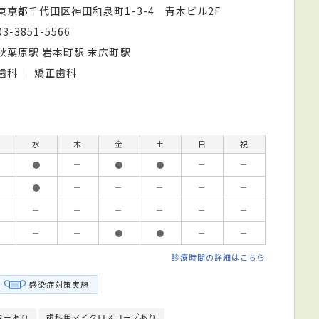
東京都千代田区神田和泉町1-3-4 青木ビル2F
03-3851-5566
秋葉原駅 岩本町駅 末広町駅
歯科
矯正歯科
水
木
金
土
日
祝
●
－
●
●
－
－
●
－
－
－
－
－
－
－
－
－
－
－
－
－
●
●
－
－
診療時間の詳細はこちら
感染症対策実施
ターあり
歯科用マイクロスコープあり