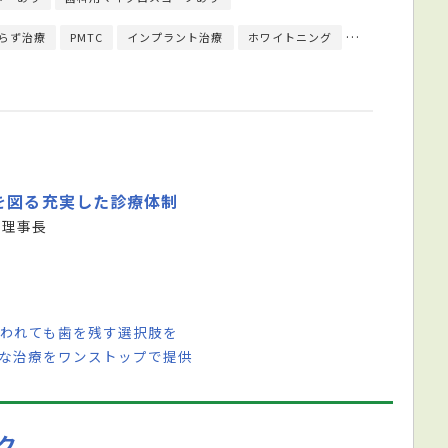
らず治療
PMTC
インプラント治療
ホワイトニング
歯列矯正
床
を図る充実した診療体制
 理事長
いわれても歯を残す選択肢を
様な治療をワンストップで提供
ク