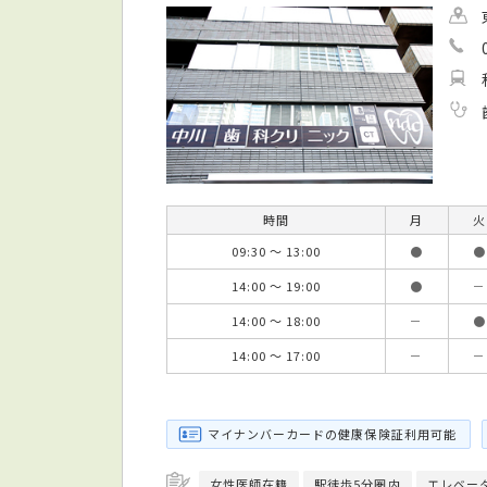
時間
月
火
09:30 ～ 13:00
●
●
14:00 ～ 19:00
●
－
14:00 ～ 18:00
－
●
14:00 ～ 17:00
－
－
マイナンバーカードの健康保険証利用可能
女性医師在籍
駅徒歩5分圏内
エレベー