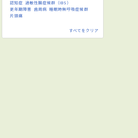
認知症
過敏性腸症候群（IBS）
更年期障害
歯周病
睡眠時無呼吸症候群
片頭痛
すべてをクリア