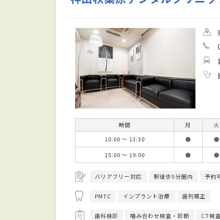
時間
月
火
10:00 ～ 13:30
●
●
15:00 ～ 19:00
●
●
バリアフリー対応
駅徒歩5分圏内
予約
PMTC
インプラント治療
歯列矯正
歯科検診
噛み合わせ検査・診断
CT検