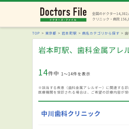
全国のドクター14,38
クリニック・病院 156,
TOP
東京都
岩本町駅
病名カテゴリから探す
歯
岩本町駅、歯科金属アレ
14
件中
1〜14件を表示
※該当する疾患（歯科金属アレルギー）に関連する診
医療機関を受診される場合は、ご希望の診療内容が受
中川歯科クリニック