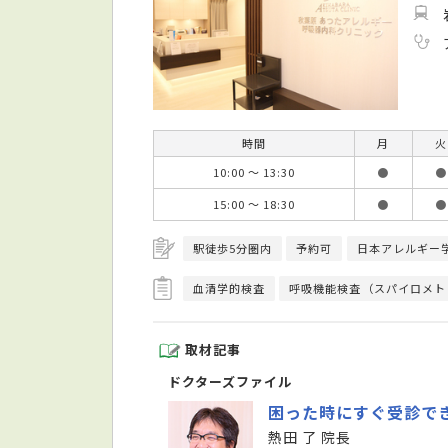
時間
月
火
10:00 ～ 13:30
●
●
15:00 ～ 18:30
●
●
駅徒歩5分圏内
予約可
日本アレルギー
血清学的検査
呼吸機能検査（スパイロメト
取材記事
ドクターズファイル
困った時にすぐ受診で
熱田 了 院長