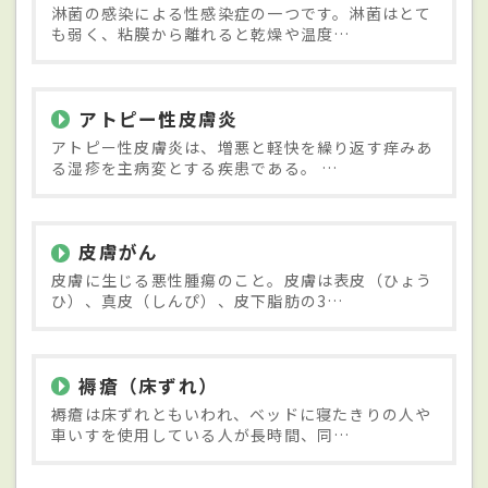
淋菌の感染による性感染症の一つです。淋菌はとて
も弱く、粘膜から離れると乾燥や温度…
アトピー性皮膚炎
アトピー性皮膚炎は、増悪と軽快を繰り返す痒みあ
る湿疹を主病変とする疾患である。 …
皮膚がん
皮膚に生じる悪性腫瘍のこと。皮膚は表皮（ひょう
ひ）、真皮（しんぴ）、皮下脂肪の3…
褥瘡（床ずれ）
褥瘡は床ずれともいわれ、ベッドに寝たきりの人や
車いすを使用している人が長時間、同…