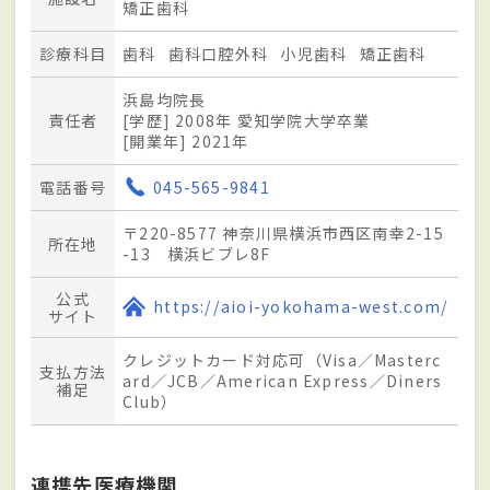
矯正歯科
診療科目
歯科
歯科口腔外科
小児歯科
矯正歯科
浜島均院長
責任者
[学歴] 2008年 愛知学院大学卒業
[開業年] 2021年
電話番号
045-565-9841
〒220-8577 神奈川県横浜市西区南幸2-15
所在地
-13 横浜ビブレ8F
公式
https://aioi-yokohama-west.com/
サイト
クレジットカード対応可（Visa／Masterc
支払方法
ard／JCB／American Express／Diners
補足
Club）
連携先医療機関