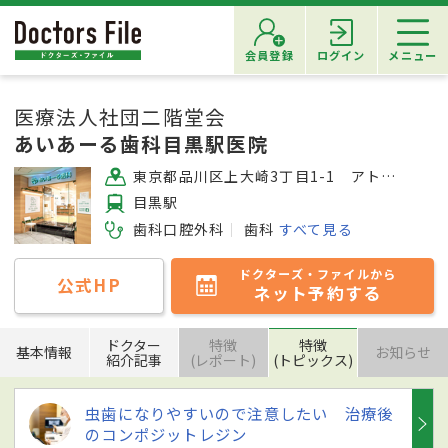
会員登録
ログイン
メニュー
医療法人社団二階堂会
あいあーる歯科目黒駅医院
東京都品川区上大崎3丁目1-1 アトレ目黒2・2F
目黒駅
歯科口腔外科
歯科
すべて見る
ドクターズ・ファイルから
公式HP
ネット予約する
ドクター
特徴
特徴
基本情報
お知らせ
紹介記事
(レポート)
(トピックス)
虫歯になりやすいので注意したい 治療後
のコンポジットレジン