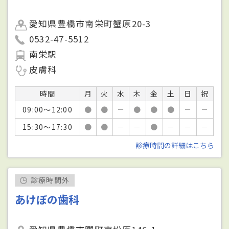
愛知県豊橋市南栄町蟹原20-3
0532-47-5512
南栄駅
皮膚科
時間
月
火
水
木
金
土
日
祝
09:00～12:00
●
●
－
●
●
●
－
－
15:30～17:30
●
●
－
－
●
－
－
－
診療時間の詳細はこちら
診療時間外
あけぼの歯科