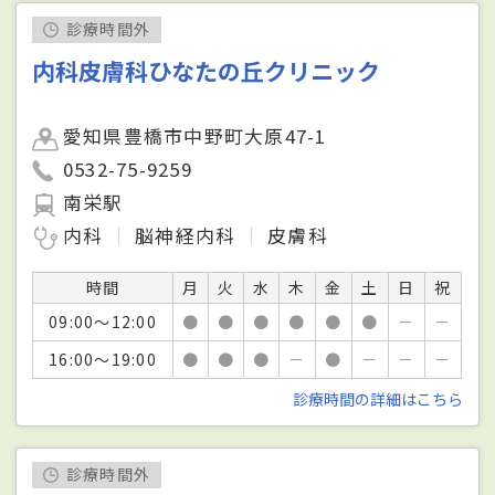
診療時間外
内科皮膚科ひなたの丘クリニック
愛知県豊橋市中野町大原47-1
0532-75-9259
南栄駅
内科
脳神経内科
皮膚科
時間
月
火
水
木
金
土
日
祝
09:00～12:00
●
●
●
●
●
●
－
－
16:00～19:00
●
●
●
－
●
－
－
－
診療時間の詳細はこちら
診療時間外