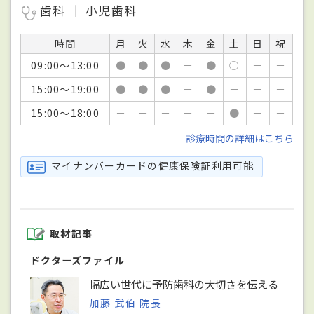
歯科
小児歯科
時間
月
火
水
木
金
土
日
祝
09:00～13:00
●
●
●
－
●
○
－
－
15:00～19:00
●
●
●
－
●
－
－
－
15:00～18:00
－
－
－
－
－
●
－
－
診療時間の詳細はこちら
マイナンバーカードの健康保険証利用可能
取材記事
ドクターズファイル
幅広い世代に予防歯科の大切さを伝える
加藤 武伯 院長