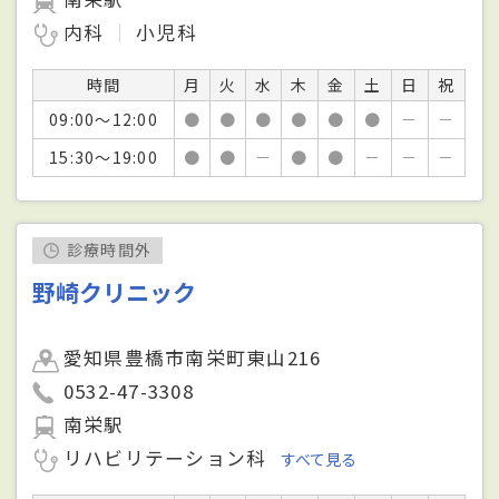
内科
小児科
時間
月
火
水
木
金
土
日
祝
09:00～12:00
●
●
●
●
●
●
－
－
15:30～19:00
●
●
－
●
●
－
－
－
診療時間外
野崎クリニック
愛知県豊橋市南栄町東山216
0532-47-3308
南栄駅
リハビリテーション科
すべて見る