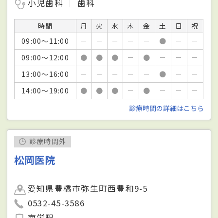
小児歯科
歯科
時間
月
火
水
木
金
土
日
祝
09:00～11:00
－
－
－
－
－
●
－
－
09:00～12:00
●
●
●
－
●
－
－
－
13:00～16:00
－
－
－
－
－
●
－
－
14:00～19:00
●
●
●
－
●
－
－
－
診療時間の詳細はこちら
診療時間外
松岡医院
愛知県豊橋市弥生町西豊和9-5
0532-45-3586
南栄駅