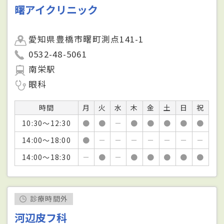
曙アイクリニック
愛知県豊橋市曙町測点141-1
0532-48-5061
南栄駅
眼科
時間
月
火
水
木
金
土
日
祝
10:30～12:30
●
●
－
●
●
●
●
●
14:00～18:00
●
－
－
－
－
－
－
－
14:00～18:30
－
●
－
●
●
●
●
●
診療時間外
河辺皮フ科