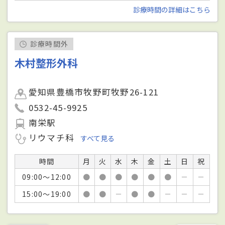
診療時間の詳細はこちら
診療時間外
木村整形外科
愛知県豊橋市牧野町牧野26-121
0532-45-9925
南栄駅
リウマチ科
すべて見る
時間
月
火
水
木
金
土
日
祝
09:00～12:00
●
●
●
●
●
●
－
－
15:00～19:00
●
●
－
●
●
－
－
－