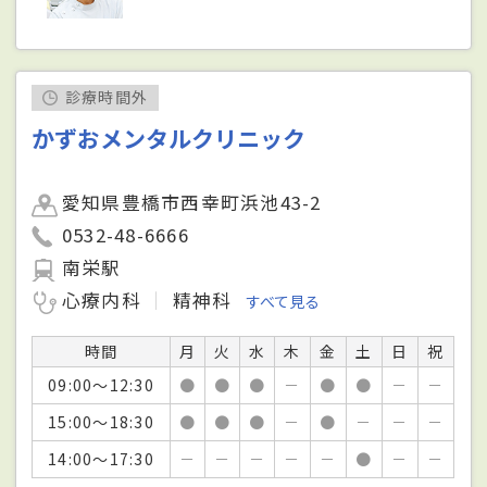
診療時間外
かずおメンタルクリニック
愛知県豊橋市西幸町浜池43-2
0532-48-6666
南栄駅
心療内科
精神科
すべて見る
時間
月
火
水
木
金
土
日
祝
09:00～12:30
●
●
●
－
●
●
－
－
15:00～18:30
●
●
●
－
●
－
－
－
14:00～17:30
－
－
－
－
－
●
－
－