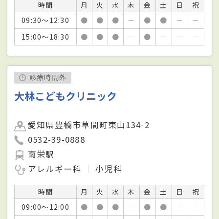
時間
月
火
水
木
金
土
日
祝
09:30～12:30
●
●
●
－
●
●
－
－
15:00～18:30
●
●
●
－
●
－
－
－
診療時間外
大林こどもクリニック
愛知県豊橋市草間町東山134-2
0532-39-0888
南栄駅
アレルギー科
小児科
時間
月
火
水
木
金
土
日
祝
09:00～12:00
●
●
●
－
●
●
－
－