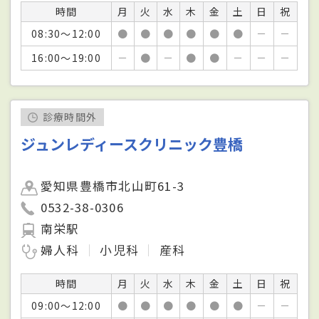
時間
月
火
水
木
金
土
日
祝
08:30～12:00
●
●
●
●
●
●
－
－
16:00～19:00
－
●
－
●
●
－
－
－
診療時間外
ジュンレディースクリニック豊橋
愛知県豊橋市北山町61-3
0532-38-0306
南栄駅
婦人科
小児科
産科
時間
月
火
水
木
金
土
日
祝
09:00～12:00
●
●
●
●
●
●
－
－