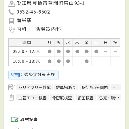
愛知県豊橋市草間町東山93-1
0532-45-6502
南栄駅
内科
循環器内科
時間
月
火
水
木
金
土
日
祝
09:00～12:00
●
●
●
●
●
●
－
－
16:00～18:30
●
●
●
－
●
－
－
－
感染症対策実施
バリアフリー対応
駐車場あり
駅徒歩5分圏内
往診可
血管エコー検査
骨密度検査
細菌検査
心臓・腹部超音波検査
取材記事