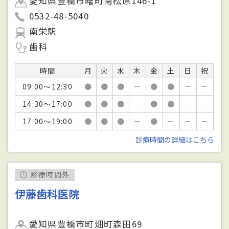
愛知県豊橋市曙町南松原146-1
0532-48-5040
南栄駅
歯科
時間
月
火
水
木
金
土
日
祝
09:00～12:30
●
●
●
－
●
●
－
－
14:30～17:00
●
●
●
－
●
●
－
－
17:00～19:00
●
●
●
－
●
－
－
－
診療時間の詳細はこちら
診療時間外
伊藤歯科医院
愛知県豊橋市町畑町森田69