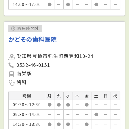
14:00～17:00
●
－
●
－
－
●
－
－
診療時間外
かどその歯科医院
愛知県豊橋市弥生町西豊和10-24
0532-46-0151
南栄駅
歯科
時間
月
火
水
木
金
土
日
祝
09:30～12:30
●
●
●
－
●
－
－
－
09:30～14:00
－
－
－
－
－
●
－
－
14:30～18:30
●
●
●
－
●
－
－
－