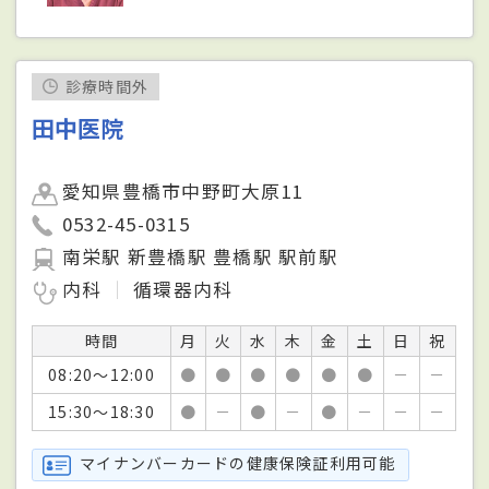
診療時間外
田中医院
愛知県豊橋市中野町大原11
0532-45-0315
南栄駅 新豊橋駅 豊橋駅 駅前駅
内科
循環器内科
時間
月
火
水
木
金
土
日
祝
08:20～12:00
●
●
●
●
●
●
－
－
15:30～18:30
●
－
●
－
●
－
－
－
マイナンバーカードの健康保険証利用可能