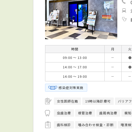
時間
月
火
09:00 ～ 13:00
－
●
14:00 ～ 17:00
－
●
14:00 ～ 19:00
－
－
感染症対策実施
女性医師在籍
19時以降診療可
バリアフ
虫歯治療
根管治療
歯周病治療
親知
歯科検診
噛み合わせ検査・診断
唾液検