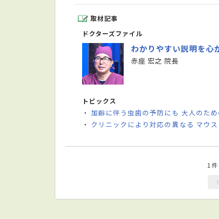
取材記事
ドクターズファイル
わかりやすい説明を心
赤座 宏之 院長
トピックス
加齢に伴う虫歯の予防にも 大人のた
・
クリニックにより対応の異なる マウ
・
1