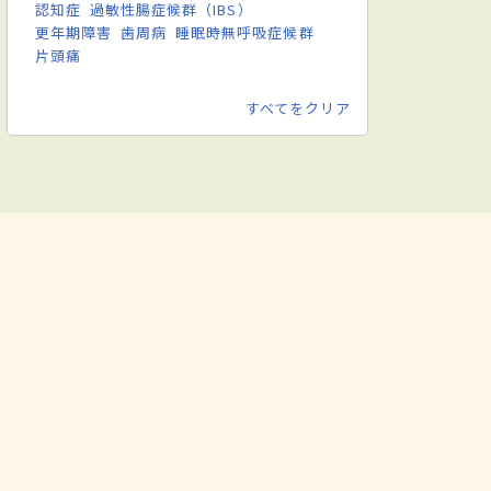
認知症
過敏性腸症候群（IBS）
更年期障害
歯周病
睡眠時無呼吸症候群
片頭痛
すべてをクリア