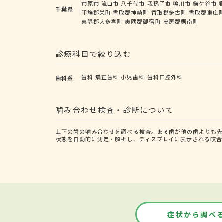
市原市
流山市
八千代市
我孫子市
鴨川市
鎌ケ谷市
千葉県
印旛郡栄町
香取郡神崎町
香取郡多古町
香取郡東庄
夷隅郡大多喜町
夷隅郡御宿町
安房郡鋸南町
診療科目で絞り込む
歯科
矯正歯科
小児歯科
歯科口腔外科
歯科系
噛み合わせ検査・診断について
上下の歯の噛み合わせを調べる検査。ある歯が他の歯よりも
状態を自動的に測定・解析し、ディスプレイに表示される咬合
症状から調べ