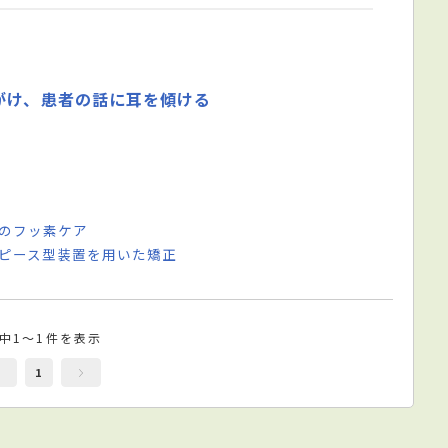
がけ、患者の話に耳を傾ける
めのフッ素ケア
スピース型装置を用いた矯正
件中1～1件を表示
1