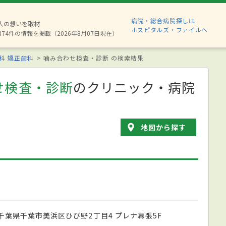
病院・総合病院探しは
6人の想いを取材
ホスピタルズ・ファイルへ
874件の情報を掲載（2026年8月07日現在）
科
矯正歯科
噛み合わせ検査・診断 の検索結果
せ検査・診断
のクリニック・病院
地図から探す
千葉県千葉市美浜区ひび野2丁目4 プレナ幕張5F