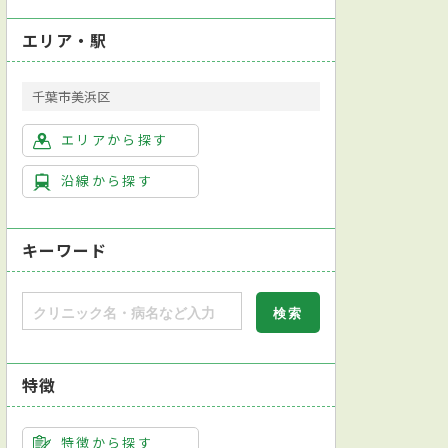
エリア・駅
千葉市美浜区
エリアから探す
沿線から探す
キーワード
モバイル決済対応
日本小児歯科学会小児歯科専門医
特徴
クリーニング
インプラント治療
ホワイトニング
マウスピース型装置
特徴から探す