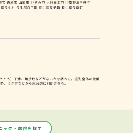
瑳市
香取市
山武市
いすみ市
大網白里市
印旛郡酒々井町
生郡長生村
長生郡白子町
長生郡長柄町
長生郡長南町
うとう）干渉、無接触などがないかを調べる。歯列全体の接触
姿勢、歩き方などから総合的に判断される。
ニック・病院を探す