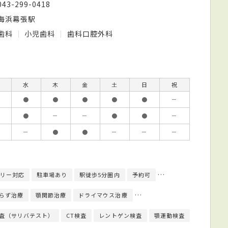
043-299-0418
海浜幕張駅
歯科
小児歯科
歯科口腔外科
水
木
金
土
日
祝
●
●
●
●
●
－
●
－
－
●
●
－
－
●
●
－
－
－
リー対応
駐車場あり
駅徒歩5分圏内
予約可
クレジットカード対応
らず治療
顎関節治療
ドライマウス治療
入れ歯／義歯治療
PMTC
査（サリバテスト）
CT検査
レントゲン検査
顎運動検査