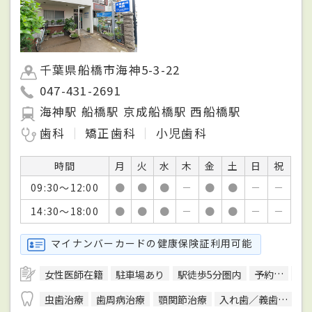
千葉県船橋市海神5-3-22
047-431-2691
海神駅 船橋駅 京成船橋駅 西船橋駅
歯科
矯正歯科
小児歯科
時間
月
火
水
木
金
土
日
祝
09:30～12:00
●
●
●
－
●
●
－
－
14:30～18:00
●
●
●
－
●
●
－
－
マイナンバーカードの健康保険証利用可能
女性医師在籍
駐車場あり
駅徒歩5分圏内
予約可
ク
虫歯治療
歯周病治療
顎関節治療
入れ歯／義歯治療