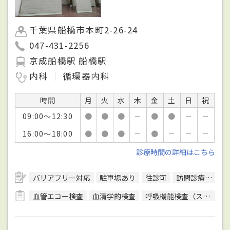
千葉県船橋市本町2-26-24
047-431-2256
京成船橋駅 船橋駅
内科
循環器内科
時間
月
火
水
木
金
土
日
祝
09:00～12:30
●
●
●
－
●
●
－
－
16:00～18:00
●
●
●
－
●
－
－
－
診療時間の詳細はこちら
バリアフリー対応
駐車場あり
往診可
訪問診療可
日
血管エコー検査
血清学的検査
呼吸機能検査（スパイロメトリー）