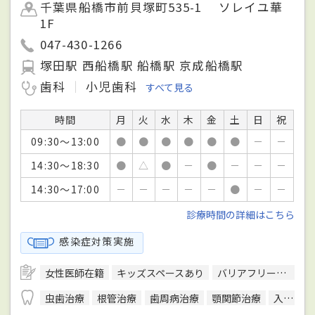
千葉県船橋市前貝塚町535-1 ソレイユ華
1F
047-430-1266
塚田駅 西船橋駅 船橋駅 京成船橋駅
歯科
小児歯科
すべて見る
時間
月
火
水
木
金
土
日
祝
09:30～13:00
●
●
●
●
●
●
－
－
14:30～18:30
●
△
●
－
●
－
－
－
14:30～17:00
－
－
－
－
－
●
－
－
診療時間の詳細はこちら
感染症対策実施
女性医師在籍
キッズスペースあり
バリアフリー対応
虫歯治療
根管治療
歯周病治療
顎関節治療
入れ歯／義歯治療