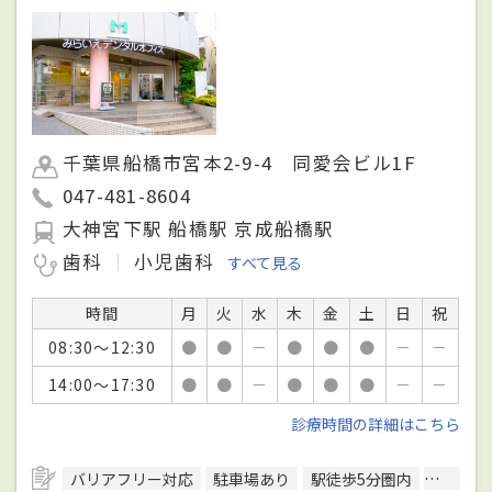
千葉県船橋市宮本2-9-4 同愛会ビル1F
047-481-8604
大神宮下駅 船橋駅 京成船橋駅
歯科
小児歯科
すべて見る
時間
月
火
水
木
金
土
日
祝
08:30～12:30
●
●
－
●
●
●
－
－
14:00～17:30
●
●
－
●
●
●
－
－
診療時間の詳細はこちら
バリアフリー対応
駐車場あり
駅徒歩5分圏内
予約可