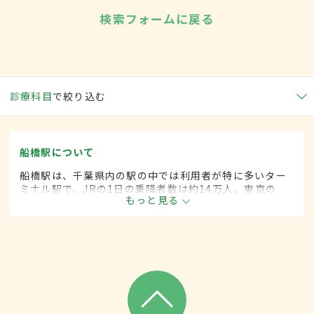
検索フォームに戻る
診療科目
で絞り込む
船橋駅について
船橋駅は、千葉県内の駅の中では利用者が特に多いター
ミナル駅で、JRの1日の乗降者数は約14万人。東京の
もっと見る
ベッドタウンとして発展し、古くからの住宅街と再開発
による新しい住宅が混在。大型商業施設も多く進出して
いる。