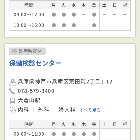
時間
月
火
水
木
金
土
日
祝
09:00～12:00
●
●
●
－
●
－
－
－
13:00～16:00
●
●
●
－
●
－
－
－
診療時間外
保健検診センター
兵庫県神戸市兵庫区荒田町2丁目1-12
078-579-3400
大倉山駅
内科
外科
婦人科
すべて見る
時間
月
火
水
木
金
土
日
祝
09:00～11:30
●
●
●
●
●
－
－
－