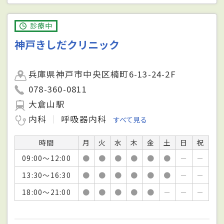
診療中
神戸きしだクリニック
兵庫県神戸市中央区楠町6-13-24-2F
078-360-0811
大倉山駅
内科
呼吸器内科
すべて見る
時間
月
火
水
木
金
土
日
祝
09:00～12:00
●
●
●
●
●
●
－
－
13:30～16:30
●
●
●
●
●
●
－
－
18:00～21:00
●
●
●
●
●
－
－
－