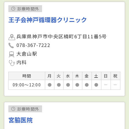
診療時間外
王子会神戸循環器クリニック
兵庫県神戸市中央区楠町6丁目11番5号
078-367-7222
大倉山駅
内科
時間
月
火
水
木
金
土
日
祝
09:00～12:00
●
●
●
●
●
●
－
－
診療時間外
宮脇医院