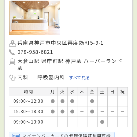
兵庫県神戸市中央区再度筋町5-9-1
078-958-6821
大倉山駅 県庁前駅 神戸駅 ハーバーランド
駅
内科
呼吸器内科
すべて見る
時間
月
火
水
木
金
土
日
祝
09:00～12:30
●
●
●
－
●
－
－
－
15:30～18:30
●
●
●
－
●
－
－
－
09:00～13:00
－
－
－
－
－
●
－
－
マイナンバーカードの健康保険証利用可能