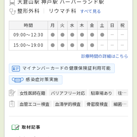
大倉山駅 神戸駅 ハーバーランド駅
整形外科
リウマチ科
すべて見る
時間
月
火
水
木
金
土
日
祝
09:00～12:30
●
●
●
●
●
●
－
－
15:00～19:00
●
●
●
●
●
－
－
－
診療時間の詳細はこちら
マイナンバーカードの健康保険証利用可能
感染症対策実施
女性医師在籍
バリアフリー対応
駐車場あり
往診可
血管エコー検査
血清学的検査
骨密度検査
細菌検査
取材記事