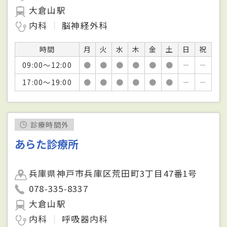
大倉山駅
内科
脳神経外科
時間
月
火
水
木
金
土
日
祝
09:00～12:00
●
●
●
●
●
●
－
－
17:00～19:00
●
●
●
●
●
●
－
－
診療時間外
あらた診療所
兵庫県神戸市兵庫区荒田町3丁目47番1号
078-335-8337
大倉山駅
内科
呼吸器内科