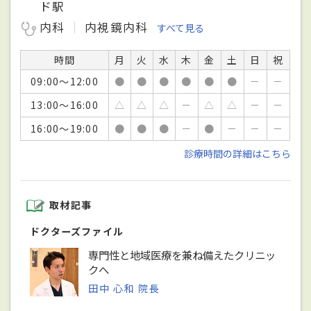
ド駅
内科
内視鏡内科
すべて見る
時間
月
火
水
木
金
土
日
祝
09:00～12:00
●
●
●
●
●
●
－
－
13:00～16:00
△
△
△
－
△
△
－
－
16:00～19:00
●
●
●
－
●
－
－
－
診療時間の詳細はこちら
取材記事
ドクターズファイル
専門性と地域医療を兼ね備えたクリニッ
クへ
田中 心和 院長