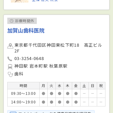
診療時間外
加賀山歯科医院
東京都千代田区神田東松下町18 高正ビル
2F
03-3254-0648
神田駅 岩本町駅 秋葉原駅
歯科
時間
月
火
水
木
金
土
日
祝
09:30～13:00
●
●
●
●
●
－
－
－
14:00～19:00
●
●
●
●
●
－
－
－