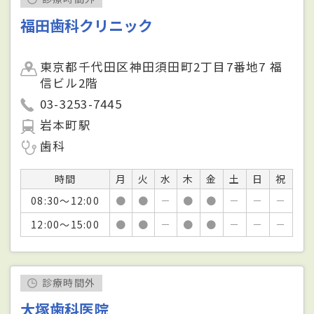
福田歯科クリニック
東京都千代田区神田須田町2丁目7番地7 福
信ビル2階
03-3253-7445
岩本町駅
歯科
時間
月
火
水
木
金
土
日
祝
08:30～12:00
●
●
－
●
●
－
－
－
12:00～15:00
●
●
－
●
●
－
－
－
診療時間外
大塚歯科医院