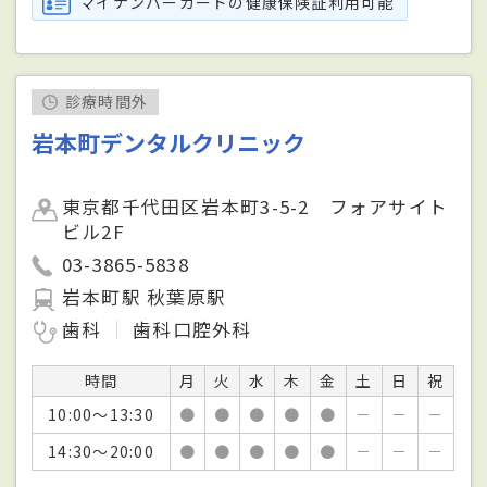
マイナンバーカードの健康保険証利用可能
診療時間外
岩本町デンタルクリニック
東京都千代田区岩本町3-5-2 フォアサイト
ビル2F
03-3865-5838
岩本町駅 秋葉原駅
歯科
歯科口腔外科
時間
月
火
水
木
金
土
日
祝
10:00～13:30
●
●
●
●
●
－
－
－
14:30～20:00
●
●
●
●
●
－
－
－