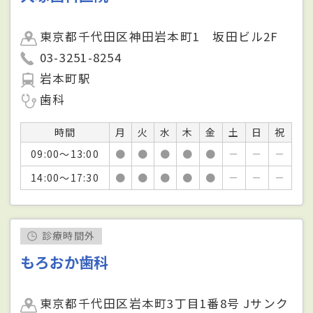
東京都千代田区神田岩本町1 坂田ビル2F
03-3251-8254
岩本町駅
歯科
時間
月
火
水
木
金
土
日
祝
09:00～13:00
●
●
●
●
●
－
－
－
14:00～17:30
●
●
●
●
●
－
－
－
診療時間外
もろおか歯科
東京都千代田区岩本町3丁目1番8号 Jサンク