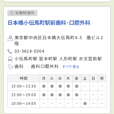
診療時間外
日本橋小伝馬町駅前歯科･口腔外科
東京都中央区日本橋大伝馬町4-5 凰ビル2
階
03-5614-0304
小伝馬町駅 岩本町駅 人形町駅 水天宮前駅
歯科
歯科口腔外科
すべて見る
時間
月
火
水
木
金
土
日
祝
10:00～13:30
●
●
●
●
●
－
－
－
15:00～19:00
●
●
●
●
●
－
－
－
10:00～14:00
－
－
－
－
－
●
－
－