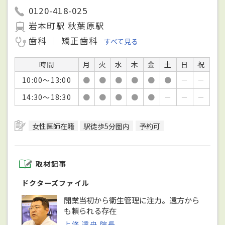
0120-418-025
岩本町駅 秋葉原駅
歯科
矯正歯科
すべて見る
時間
月
火
水
木
金
土
日
祝
10:00～13:00
●
●
●
●
●
●
－
－
14:30～18:30
●
●
●
●
●
－
－
－
女性医師在籍
駅徒歩5分圏内
予約可
取材記事
ドクターズファイル
開業当初から衛生管理に注力。遠方から
も頼られる存在
上條 達央 院長