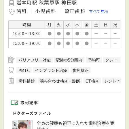
岩本町駅 秋葉原駅 神田駅
歯科
小児歯科
矯正歯科
すべて見る
時間
月
火
水
木
金
土
日
祝
10:00～13:30
●
●
●
●
●
－
－
－
15:00～19:00
●
●
●
●
●
－
－
－
バリアフリー対応
駅徒歩5分圏内
予約可
クレジットカード対応
PMTC
インプラント治療
歯列矯正
歯科検診
噛み合わせ検査・診断
CT検査
レントゲン検査
取材記事
ドクターズファイル
全身の健康も視野に入れた歯科治療を実