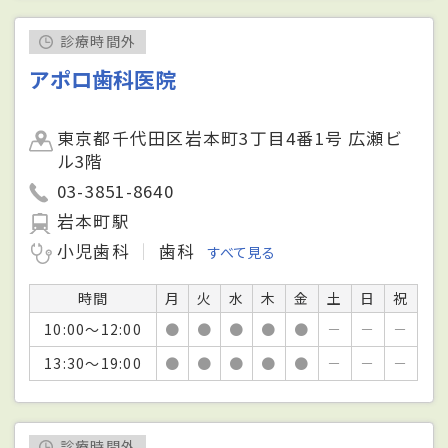
診療時間外
アポロ歯科医院
東京都千代田区岩本町3丁目4番1号 広瀬ビ
ル3階
03-3851-8640
岩本町駅
小児歯科
歯科
すべて見る
時間
月
火
水
木
金
土
日
祝
10:00～12:00
●
●
●
●
●
－
－
－
13:30～19:00
●
●
●
●
●
－
－
－
診療時間外