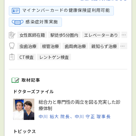
マイナンバーカードの健康保険証利用可能
感染症対策実施
女性医師在籍
駅徒歩5分圏内
エレベーターあり
歯科
虫歯治療
根管治療
歯周病治療
親知らず治療
PMTC
CT検査
レントゲン検査
取材記事
ドクターズファイル
総合力と専門性の両立を図る充実した診
療体制
中川 裕大 院長、中川 守正 理事長
トピックス