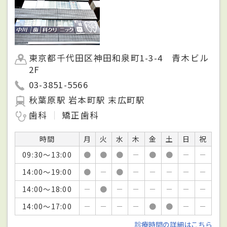
東京都千代田区神田和泉町1-3-4 青木ビル
2F
03-3851-5566
秋葉原駅 岩本町駅 末広町駅
歯科
矯正歯科
時間
月
火
水
木
金
土
日
祝
09:30～13:00
●
●
●
－
●
●
－
－
14:00～19:00
●
－
●
－
－
－
－
－
14:00～18:00
－
●
－
－
－
－
－
－
14:00～17:00
－
－
－
－
●
●
－
－
診療時間の詳細はこちら