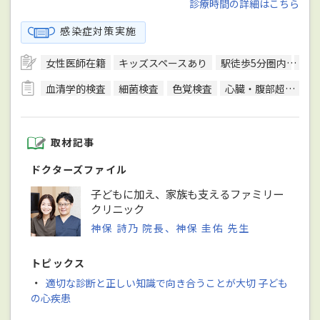
診療時間の詳細はこちら
感染症対策実施
女性医師在籍
キッズスペースあり
駅徒歩5分圏内
日本
血清学的検査
細菌検査
色覚検査
心臓・腹部超音波検査
取材記事
ドクターズファイル
子どもに加え、家族も支えるファミリー
クリニック
神保 詩乃 院長、神保 圭佑 先生
トピックス
・
適切な診断と正しい知識で向き合うことが大切 子ども
の心疾患