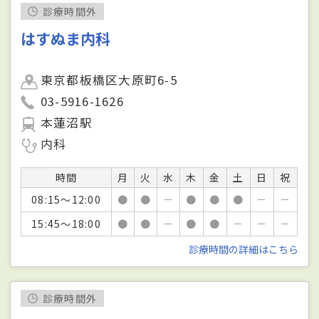
診療時間外
はすぬま内科
東京都板橋区大原町6-5
03-5916-1626
本蓮沼駅
内科
時間
月
火
水
木
金
土
日
祝
08:15～12:00
●
●
－
●
●
●
－
－
15:45～18:00
●
●
－
●
●
－
－
－
診療時間の詳細はこちら
診療時間外