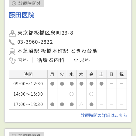
診療時間外
藤田医院
東京都板橋区泉町23-8
03-3960-2822
本蓮沼駅 板橋本町駅 ときわ台駅
内科
循環器内科
小児科
時間
月
火
水
木
金
土
日
祝
09:00～12:30
●
●
●
●
●
●
－
－
14:30～15:30
－
－
○
－
○
－
－
－
17:00～18:30
●
●
●
△
●
－
－
－
診療時間の詳細はこちら
診療時間外