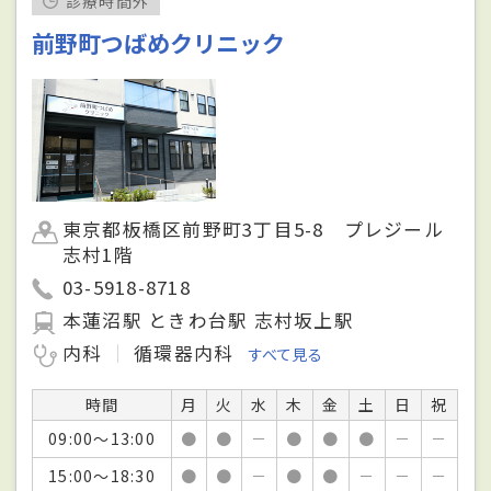
診療時間外
前野町つばめクリニック
東京都板橋区前野町3丁目5-8 プレジール
志村1階
03-5918-8718
本蓮沼駅 ときわ台駅 志村坂上駅
内科
循環器内科
すべて見る
時間
月
火
水
木
金
土
日
祝
09:00～13:00
●
●
－
●
●
●
－
－
15:00～18:30
●
●
－
●
●
－
－
－