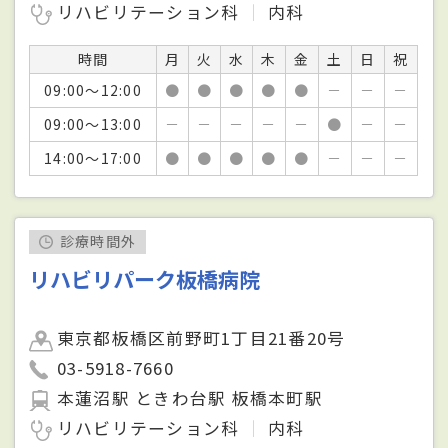
リハビリテーション科
内科
時間
月
火
水
木
金
土
日
祝
09:00～12:00
●
●
●
●
●
－
－
－
09:00～13:00
－
－
－
－
－
●
－
－
14:00～17:00
●
●
●
●
●
－
－
－
診療時間外
リハビリパーク板橋病院
東京都板橋区前野町1丁目21番20号
03-5918-7660
本蓮沼駅 ときわ台駅 板橋本町駅
リハビリテーション科
内科