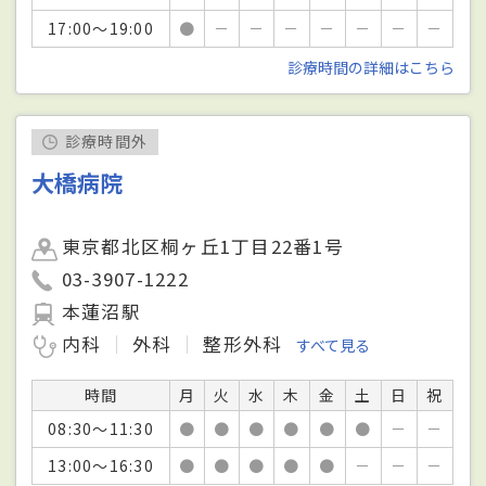
17:00～19:00
●
－
－
－
－
－
－
－
診療時間の詳細はこちら
診療時間外
大橋病院
東京都北区桐ヶ丘1丁目22番1号
03-3907-1222
本蓮沼駅
内科
外科
整形外科
すべて見る
時間
月
火
水
木
金
土
日
祝
08:30～11:30
●
●
●
●
●
●
－
－
13:00～16:30
●
●
●
●
●
－
－
－