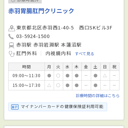
赤羽胃腸肛門クリニック
東京都北区赤羽西1-40-5 西口SKビル3F
03-5924-1500
赤羽駅 赤羽岩淵駅 本蓮沼駅
肛門外科
内視鏡内科
すべて見る
時間
月
火
水
木
金
土
日
祝
09:00～11:30
●
○
●
●
－
●
△
－
15:00～17:30
△
○
●
●
－
●
－
－
診療時間の詳細はこちら
マイナンバーカードの健康保険証利用可能