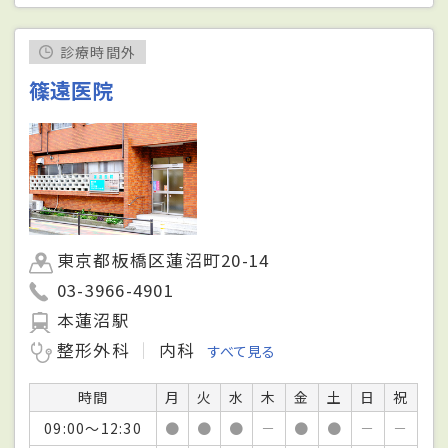
診療時間外
篠遠医院
東京都板橋区蓮沼町20-14
03-3966-4901
本蓮沼駅
整形外科
内科
すべて見る
時間
月
火
水
木
金
土
日
祝
09:00～12:30
●
●
●
－
●
●
－
－