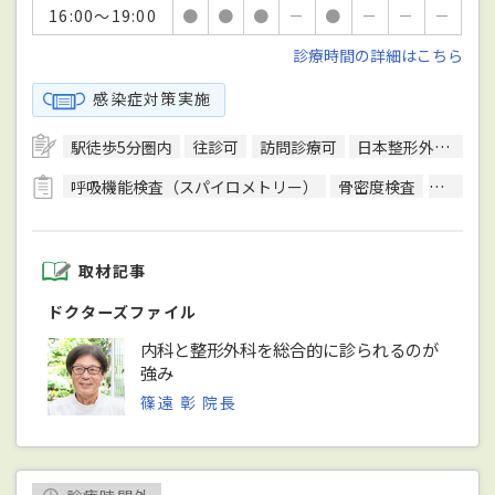
16:00～19:00
●
●
●
－
●
－
－
－
診療時間の詳細はこちら
感染症対策実施
駅徒歩5分圏内
往診可
訪問診療可
日本整形外科学会整形外科専門医
呼吸機能検査（スパイロメトリー）
骨密度検査
骨量測
取材記事
ドクターズファイル
内科と整形外科を総合的に診られるのが
強み
篠遠 彰 院長