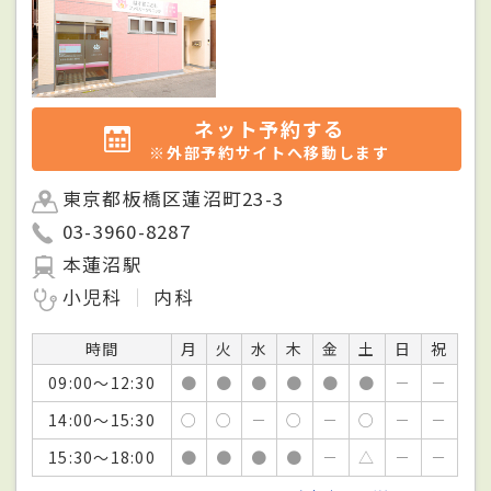
ネット予約する
※外部予約サイトへ移動します
東京都板橋区蓮沼町23-3
03-3960-8287
本蓮沼駅
小児科
内科
時間
月
火
水
木
金
土
日
祝
09:00～12:30
●
●
●
●
●
●
－
－
14:00～15:30
○
○
－
○
－
○
－
－
15:30～18:00
●
●
●
●
－
△
－
－