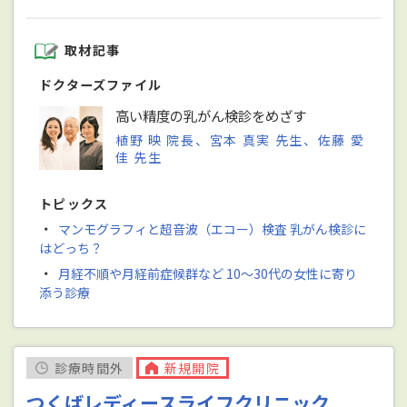
取材記事
ドクターズファイル
高い精度の乳がん検診をめざす
植野 映 院長、宮本 真実 先生、佐藤 愛
佳 先生
トピックス
・
マンモグラフィと超音波（エコー）検査 乳がん検診に
はどっち？
・
月経不順や月経前症候群など 10～30代の女性に寄り
添う診療
診療時間外
新規開院
つくばレディースライフクリニック