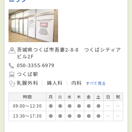
茨城県つくば市吾妻2-8-8 つくばシティア
ビル2F
050-3355-6979
つくば駅
乳腺外科
婦人科
内科
すべて見る
時間
月
火
水
木
金
土
日
祝
09:00～12:30
●
●
●
●
●
●
－
－
13:30～17:30
●
●
●
●
●
●
－
－