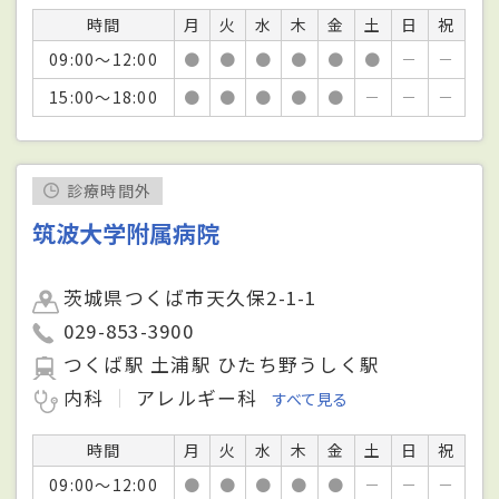
時間
月
火
水
木
金
土
日
祝
09:00～12:00
●
●
●
●
●
●
－
－
15:00～18:00
●
●
●
●
●
－
－
－
診療時間外
筑波大学附属病院
茨城県つくば市天久保2-1-1
029-853-3900
つくば駅 土浦駅 ひたち野うしく駅
内科
アレルギー科
すべて見る
時間
月
火
水
木
金
土
日
祝
09:00～12:00
●
●
●
●
●
－
－
－