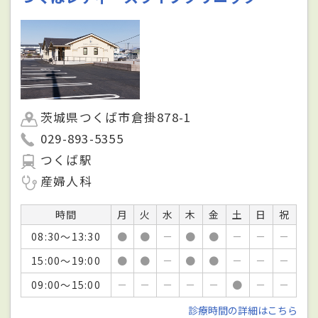
茨城県つくば市倉掛878-1
029-893-5355
つくば駅
産婦人科
時間
月
火
水
木
金
土
日
祝
08:30～13:30
●
●
－
●
●
－
－
－
15:00～19:00
●
●
－
●
●
－
－
－
09:00～15:00
－
－
－
－
－
●
－
－
診療時間の詳細はこちら