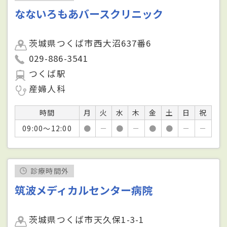
なないろもあバースクリニック
茨城県つくば市西大沼637番6
029-886-3541
つくば駅
産婦人科
時間
月
火
水
木
金
土
日
祝
09:00～12:00
●
－
●
－
●
●
－
－
診療時間外
筑波メディカルセンター病院
茨城県つくば市天久保1-3-1