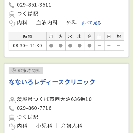
029-851-3511
つくば駅
内科
血液内科
外科
すべて見る
時間
月
火
水
木
金
土
日
祝
08:30～11:30
●
●
●
●
●
－
－
－
診療時間外
なないろレディースクリニック
茨城県つくば市西大沼636番10
029-860-7716
つくば駅
内科
小児科
産婦人科