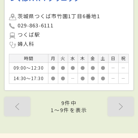
茨城県つくば市竹園1丁目6番地1
029-863-6111
つくば駅
婦人科
時間
月
火
水
木
金
土
日
祝
09:00～12:30
●
●
●
●
●
●
－
－
14:30～17:30
●
●
－
●
●
●
－
－
9件中
1〜9件を表示