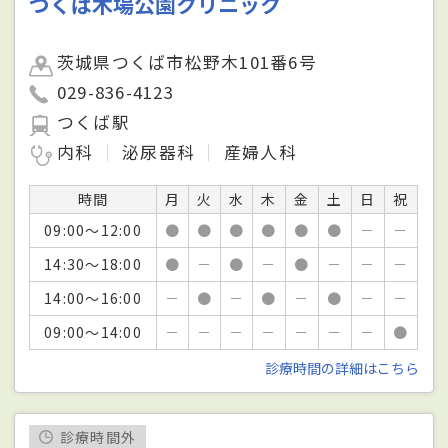
つくば木場公園クリニック
茨城県つくば市松野木101番6号
029-836-4123
つくば駅
内科
泌尿器科
産婦人科
時間
月
火
水
木
金
土
日
祝
09:00～12:00
●
●
●
●
●
●
－
－
14:30～18:00
●
－
●
－
●
－
－
－
14:00～16:00
－
●
－
●
－
●
－
－
09:00～14:00
－
－
－
－
－
－
－
●
診療時間の詳細はこちら
診療時間外