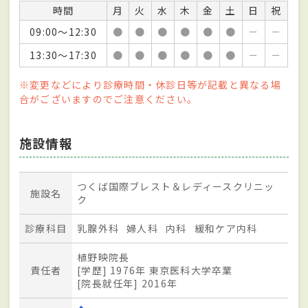
時間
月
火
水
木
金
土
日
祝
09:00～12:30
●
●
●
●
●
●
－
－
13:30～17:30
●
●
●
●
●
●
－
－
※変更などにより診療時間・休診日等が記載と異なる場
合がございますのでご注意ください。
施設情報
つくば国際ブレスト＆レディースクリニッ
施設名
ク
診療科目
乳腺外科
婦人科
内科
緩和ケア内科
植野映院長
責任者
[学歴] 1976年 東京医科大学卒業
[院長就任年] 2016年