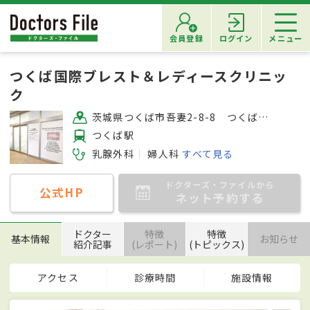
会員登録
ログイン
メニュー
つくば国際ブレスト＆レディースクリニッ
ク
茨城県つくば市吾妻2-8-8 つくばシティアビル2F
つくば駅
乳腺外科
婦人科
すべて見る
ドクターズ・ファイルから
公式HP
ネット予約する
ドクター
特徴
特徴
基本情報
お知らせ
紹介記事
(レポート)
(トピックス)
アクセス
診療時間
施設情報