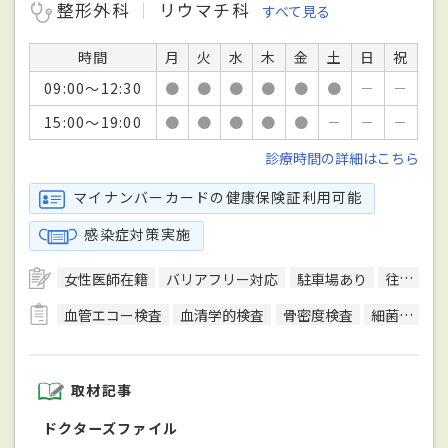
整形外科
リウマチ科
すべて見る
時間
月
火
水
木
金
土
日
祝
09:00～12:30
●
●
●
●
●
●
－
－
15:00～19:00
●
●
●
●
●
－
－
－
診療時間の詳細はこちら
マイナンバーカードの健康保険証利用可能
感染症対策実施
女性医師在籍
バリアフリー対応
駐車場あり
往診可
血管エコー検査
血清学的検査
骨密度検査
細菌検査
取材記事
ドクターズファイル