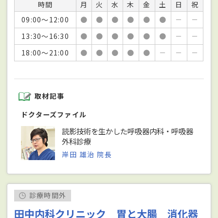
時間
月
火
水
木
金
土
日
祝
09:00～12:00
●
●
●
●
●
●
－
－
13:30～16:30
●
●
●
●
●
●
－
－
18:00～21:00
●
●
●
●
●
－
－
－
取材記事
ドクターズファイル
読影技術を生かした呼吸器内科・呼吸器
外科診療
岸田 雄治 院長
診療時間外
田中内科クリニック 胃と大腸 消化器