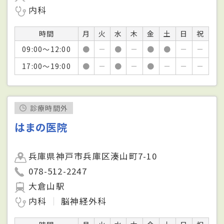
内科
時間
月
火
水
木
金
土
日
祝
09:00～12:00
●
－
●
－
●
●
－
－
17:00～19:00
●
－
●
－
●
－
－
－
診療時間外
はまの医院
兵庫県神戸市兵庫区湊山町7-10
078-512-2247
大倉山駅
内科
脳神経外科