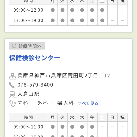
時間
月
火
水
木
金
土
日
祝
09:00～12:00
●
●
●
●
●
●
－
－
17:00～19:00
●
●
●
●
●
●
－
－
診療時間外
保健検診センター
兵庫県神戸市兵庫区荒田町2丁目1-12
078-579-3400
大倉山駅
内科
外科
婦人科
すべて見る
時間
月
火
水
木
金
土
日
祝
09:00～11:30
●
●
●
●
●
－
－
－
13:00～16:00
●
●
●
●
●
－
－
－