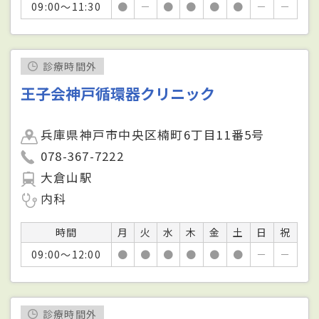
09:00～11:30
●
－
●
●
●
●
－
－
診療時間外
王子会神戸循環器クリニック
兵庫県神戸市中央区楠町6丁目11番5号
078-367-7222
大倉山駅
内科
時間
月
火
水
木
金
土
日
祝
09:00～12:00
●
●
●
●
●
●
－
－
診療時間外