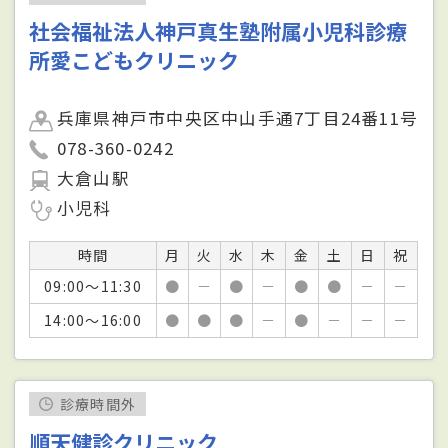
社会福祉法人神戸真生塾附属小児科診療
所愛こどもクリニック
兵庫県神戸市中央区中山手通7丁目24番11号
078-360-0242
大倉山駅
小児科
時間
月
火
水
木
金
土
日
祝
09:00～11:30
●
－
●
－
●
●
－
－
14:00～16:00
●
●
●
－
●
－
－
－
診療時間外
順天健診クリニック