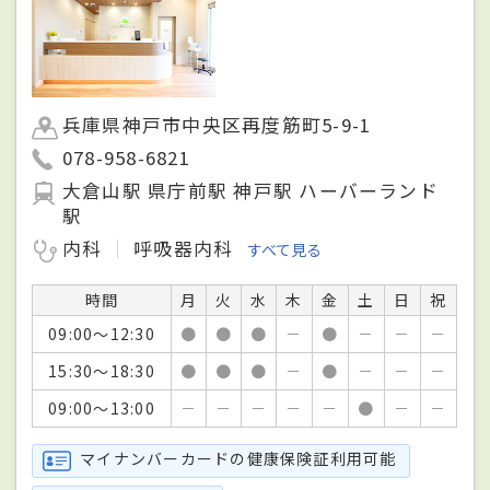
兵庫県神戸市中央区再度筋町5-9-1
078-958-6821
大倉山駅 県庁前駅 神戸駅 ハーバーランド
駅
内科
呼吸器内科
すべて見る
時間
月
火
水
木
金
土
日
祝
09:00～12:30
●
●
●
－
●
－
－
－
15:30～18:30
●
●
●
－
●
－
－
－
09:00～13:00
－
－
－
－
－
●
－
－
マイナンバーカードの健康保険証利用可能