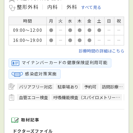
整形外科
内科
外科
すべて見る
時間
月
火
水
木
金
土
日
祝
09:00～12:00
●
－
●
●
●
●
－
－
16:00～19:00
●
－
●
●
●
－
－
－
診療時間の詳細はこちら
マイナンバーカードの健康保険証利用可能
感染症対策実施
バリアフリー対応
駐車場あり
予約可
訪問診療可
日
血管エコー検査
呼吸機能検査（スパイロメトリー）
骨
取材記事
ドクターズファイル