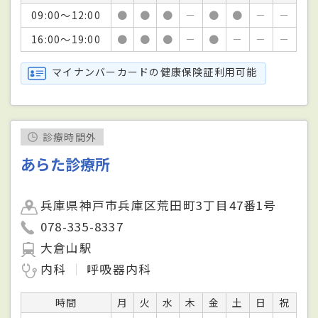
09:00～12:00
●
●
●
－
●
●
－
－
16:00～19:00
●
●
●
－
●
－
－
－
マイナンバーカードの健康保険証利用可能
診療時間外
あらた診療所
兵庫県神戸市兵庫区荒田町3丁目47番1号
078-335-8337
大倉山駅
内科
呼吸器内科
時間
月
火
水
木
金
土
日
祝