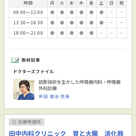
時間
月
火
水
木
金
土
日
祝
09:00～12:00
●
●
●
●
●
●
－
－
13:30～16:30
●
●
●
●
●
●
－
－
18:00～21:00
●
●
●
●
●
－
－
－
取材記事
ドクターズファイル
読影技術を生かした呼吸器内科・呼吸器
外科診療
岸田 雄治 院長
診療時間外
田中内科クリニック 胃と大腸 消化器