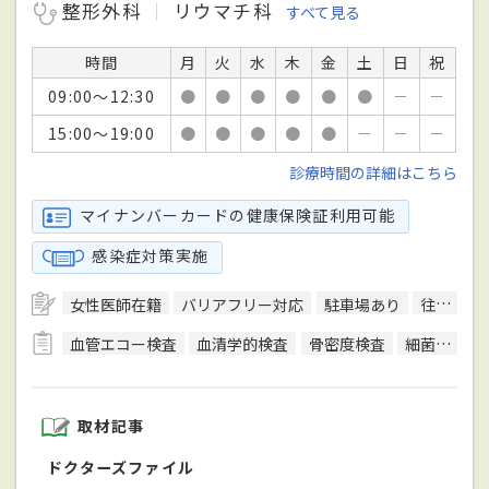
整形外科
リウマチ科
すべて見る
時間
月
火
水
木
金
土
日
祝
09:00～12:30
●
●
●
●
●
●
－
－
15:00～19:00
●
●
●
●
●
－
－
－
診療時間の詳細はこちら
マイナンバーカードの健康保険証利用可能
感染症対策実施
女性医師在籍
バリアフリー対応
駐車場あり
往診可
血管エコー検査
血清学的検査
骨密度検査
細菌検査
取材記事
ドクターズファイル