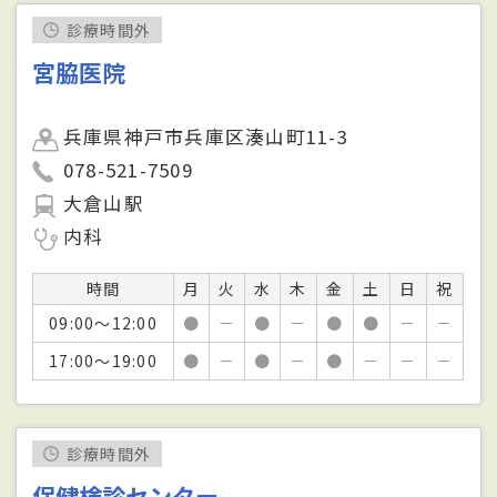
診療時間外
宮脇医院
兵庫県神戸市兵庫区湊山町11-3
078-521-7509
大倉山駅
内科
時間
月
火
水
木
金
土
日
祝
09:00～12:00
●
－
●
－
●
●
－
－
17:00～19:00
●
－
●
－
●
－
－
－
診療時間外
保健検診センター