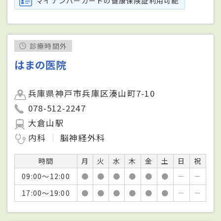
マイナンバーカードの健康保険証利用可能
診療時間外
はまの医院
兵庫県神戸市兵庫区湊山町7-10
078-512-2247
大倉山駅
内科
脳神経外科
時間
月
火
水
木
金
土
日
祝
09:00～12:00
●
●
●
●
●
●
－
－
17:00～19:00
●
●
●
●
●
●
－
－