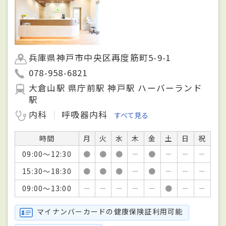
兵庫県神戸市中央区再度筋町5-9-1
078-958-6821
大倉山駅 県庁前駅 神戸駅 ハーバーランド
駅
内科
呼吸器内科
すべて見る
時間
月
火
水
木
金
土
日
祝
09:00～12:30
●
●
●
－
●
－
－
－
15:30～18:30
●
●
●
－
●
－
－
－
09:00～13:00
－
－
－
－
－
●
－
－
マイナンバーカードの健康保険証利用可能