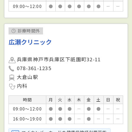
09:00～12:00
●
●
●
●
●
●
－
－
診療時間外
広瀬クリニック
兵庫県神戸市兵庫区下祇園町32-11
078-361-1235
大倉山駅
内科
時間
月
火
水
木
金
土
日
祝
09:00～12:00
●
●
●
－
●
●
－
－
16:00～19:00
●
●
●
－
●
－
－
－