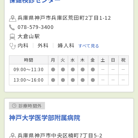
兵庫県神戸市兵庫区荒田町2丁目1-12
078-579-3400
大倉山駅
内科
外科
婦人科
すべて見る
時間
月
火
水
木
金
土
日
祝
09:00～11:30
●
●
●
●
●
－
－
－
13:00～16:00
●
●
●
●
●
－
－
－
診療時間外
神戸大学医学部附属病院
兵庫県神戸市中央区楠町7丁目5-2