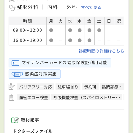
整形外科
内科
外科
すべて見る
時間
月
火
水
木
金
土
日
祝
09:00～12:00
●
－
●
●
●
●
－
－
16:00～19:00
●
－
●
●
●
－
－
－
診療時間の詳細はこちら
マイナンバーカードの健康保険証利用可能
感染症対策実施
バリアフリー対応
駐車場あり
予約可
訪問診療可
日
血管エコー検査
呼吸機能検査（スパイロメトリー）
骨
取材記事
ドクターズファイル