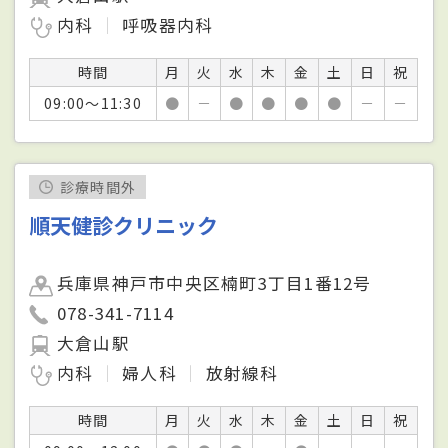
内科
呼吸器内科
時間
月
火
水
木
金
土
日
祝
09:00～11:30
●
－
●
●
●
●
－
－
診療時間外
順天健診クリニック
兵庫県神戸市中央区楠町3丁目1番12号
078-341-7114
大倉山駅
内科
婦人科
放射線科
時間
月
火
水
木
金
土
日
祝