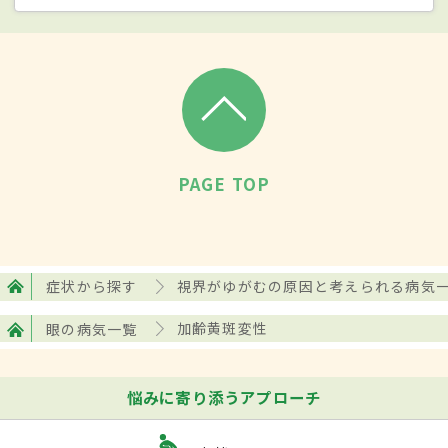
し、網膜がゆがんだ場合、ゆがんだスク
リーンに映った景色がゆがんで見えるよう
に、ゆがんだ網膜に映った景色はゆがんで
見える。網膜の中心部分にある黄斑部分は
変性し障害されると視界の中心部分がゆが
んだり、暗く見えなくなったりすることが
PAGE TOP
多い。黄斑部分の障害が進むと視力は低下
し、患者の多くが視力0.1以下になるため、
文字を読んだり看板を見たりするのも難し
症状から探す
視界がゆがむの原因と考えられる病気
くなり、生活面においては免許の更新も難
しくなる。視力の低下は段階的に進んでい
眼の病気一覧
加齢黄斑変性
く場合が多いが、血管から大きな出血が起
こった場合には突然急激に視力が低下する
悩みに寄り添うアプローチ
場合もある。症状が進むと色覚にも異常が