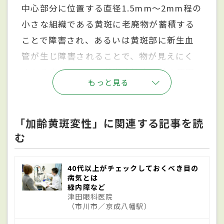
中心部分に位置する直径1.5mm～2mm程の
小さな組織である黄斑に老廃物が蓄積する
ことで障害され、あるいは黄斑部に新生血
管が生じ障害されることで、物が見えにく
くなる病気である。黄斑変性症は他の原因
もっと見る
でも生じるが、加齢黄斑変性は一般的には
50才以上に生じる。加齢黄斑変性は大きく
萎縮型と滲出型の2種類に分けられ、萎縮型
「加齢黄斑変性」に関連する記事を読
む
は加齢によって網膜の組織が萎縮することで
網膜とその中になる黄斑が障害され視力が
段々と低下していく。滲出型では、網膜の
40代以上がチェックしておくべき目の
病気とは
下にある脈絡膜に生じた新生血管により、
緑内障など
津田眼科医院
網膜へ血液中の成分が漏れ出したり、新生
（市川市／京成八幡駅）
血管が破れて出血が起こったりなどして網膜