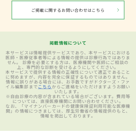
な検査だが、黄斑部に現れる異常を早い段
ご掲載に関するお問い合わせはこちら
階で調べることが可能だ。眼底検査では網
膜の状態を眼科医が詳しく観察して出血や
網膜近くに新生血管ができていないかを確
認する。蛍光眼底造影検査では造影剤を注
掲載情報について
入して新生血管の有無とその活動性を調べ
本サービスは情報提供サービスであり、本サービスにおける
医師・医療従事者等による情報の提供は診療行為ではありま
る。光干渉断層計を使用した検査では、網
せん。 診療を必要とする方は、医療機関や医師にご相談の
上、専門的な診断を受けるようにしてください。
膜の断面を撮影し、網膜に水が溜まってい
本サービスで提供する情報の正確性について適正であること
に努めますが、内容を完全に保証するものではありません。
ないかどうかを調べる。光干渉断層計で
情報に誤りがある場合には、お手数ですがドクターズ・ファ
イル編集部まで
こちら
からご連絡をいただけますようお願い
は、網膜や脈絡膜の血管の状態、新生血管
いたします。
※自由診療の内容が含まれている場合がございます。費用等
の有無を検査することが可能となってきてお
については、直接医療機関にお問い合わせください。
なお、「マイナンバーカードの健康保険証利用可能な医療機
り、造影剤を使わず、短時間での検査が可
関」の情報につきましては、厚生労働省の情報提供のもと、
情報を掲出しております。
能のため患者の負担が少ないというメリッ
トがある。