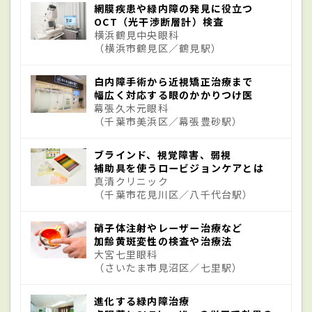
網膜疾患や緑内障の発見に役立つ
が障害される疾患である。
OCT（光干渉断層計）検査
横浜鶴見中央眼科
（横浜市鶴見区／鶴見駅）
原因
白内障手術から近視矯正治療まで
幅広く対応する眼のかかりつけ医
年齢を重ねることで、視力や聴力、筋力な
幕張久木元眼科
どの身体機能が低下したり、瞬発力や平衡
（千葉市美浜区／幕張豊砂駅）
感覚が衰えたりと、身体のさまざまな場所
ブラインド、視覚障害、弱視
で機能低下や不調が出てくるようになる。
補助具を使うロービジョンケアとは
真清クリニック
加齢黄斑変性も加齢による老化現象が生ん
（千葉市花見川区／八千代台駅）
だ身体の変化が原因の疾患である。欧米で
硝子体注射やレーザー治療など
は成人の失明原因の第1位に挙げられる疾患
加齢黄斑変性の検査や治療法
で、日本でも最近は高齢化によって患者数が
大宮七里眼科
（さいたま市見沼区／七里駅）
増えており、失明原因の第4位になってい
る。50歳以上の年齢の人の約1％にこの症状
進化する緑内障治療