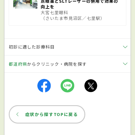
点眼薬とSLTレーザーの併用で効果の
が見られ、その割合は高齢になればなるほ
向上を
大宮七里眼科
ど増加する。眼球を覆う網膜はカメラで言
（さいたま市見沼区／七里駅）
えばフィルムに当たり「ものが見える」と
いうのはこの網膜が目に入ってきた情報を
脳に送ることで生まれる。網膜の中心部に
初診に適した診療科目
ある黄斑は視細胞が集中しており、特に黄斑
の中心である中心窩は、そこにピントが
都道府県
からクリニック・病院を探す
合った後に視神経を通って脳に伝わるた
め、細かいものを見るために非常に重要な
部分である。
症状
症状から探すTOPに戻る
老廃物が溜まり血液の成分が漏れ出すなど