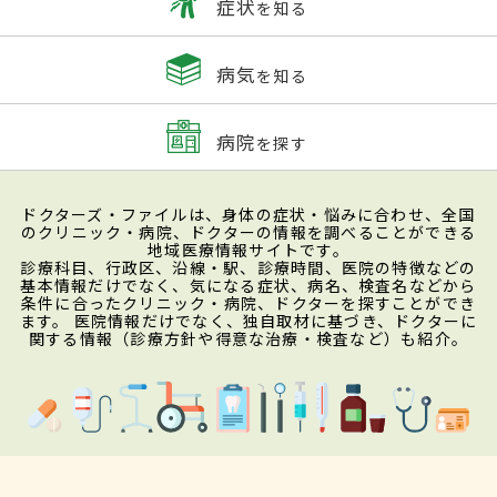
症状
を知る
出て、色がわからなくなることがある。一
般的に萎縮型よりも滲出型の方が病気の進
病気
を知る
行が早く、視力の低下や症状も重くなるこ
とが多い。
病院
を探す
検査・診断
ドクターズ・ファイルは、身体の症状・悩みに合わせ、全国
のクリニック・病院、ドクターの情報を調べることができる
地域医療情報サイトです。
視力検査、アムスラー検査、眼底検査、蛍
診療科目、行政区、沿線・駅、診療時間、医院の特徴などの
基本情報だけでなく、気になる症状、病名、検査名などから
光眼底造影検査、光干渉断層計による検査
条件に合ったクリニック・病院、ドクターを探すことができ
ます。 医院情報だけでなく、独自取材に基づき、ドクターに
を実施する。視力検査では、中心窩および
関する情報（診療方針や得意な治療・検査など）も紹介。
黄斑部の機能を調べる。アムスラー検査は
方眼用紙のような図を患者に見せて、ゆが
んで見えたり暗くて見えなかったりする部
分がないか、その見え方を検査する。簡単