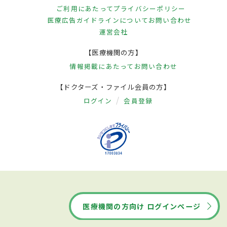
ご利用にあたって
プライバシーポリシー
医療広告ガイドラインについて
お問い合わせ
治療
運営会社
加齢黄斑変性のうち萎縮型には現在のとこ
【医療機関の方】
ろ治療方法はない。滲出型の治療法は薬物
情報掲載にあたって
お問い合わせ
療法、光線力学的療法、レーザー凝固、手
【ドクターズ・ファイル会員の方】
術が挙げられる。薬物療法は新生血管の活
ログイン
会員登録
動性を抑えるため、VFGFと呼ばれる血管内
皮増殖因子を阻害する薬を眼球に直接注射
する方法である。眼の中に4週の期間を空け
て3回注射したのち定期的に診察を続け、網
膜の状態および新生血管の様子を診て追加
の注射を行う、現在第一選択の治療法であ
医療機関の方向け ログインページ
る。光線力学療法は光感受性物質を点滴