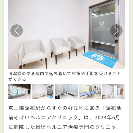
清潔感のある院内で落ち着いて診療や手術を受けること
患
ができる
な
京王線調布駅からすぐの好立地にある「調布駅
前そけいヘルニアクリニック」は、2023年6月
に開院した鼠径ヘルニア治療専門のクリニッ