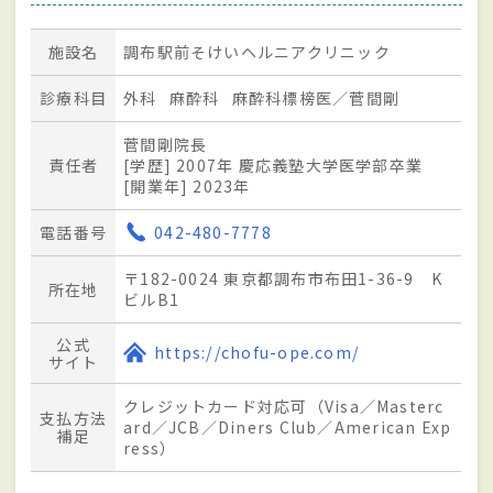
施設名
調布駅前そけいヘルニアクリニック
診療科目
外科
麻酔科
麻酔科標榜医／菅間剛
菅間剛院長
責任者
[学歴] 2007年 慶応義塾大学医学部卒業
[開業年] 2023年
電話番号
042-480-7778
〒182-0024 東京都調布市布田1-36-9 K
所在地
ビルB1
公式
https://chofu-ope.com/
サイト
クレジットカード対応可（Visa／Masterc
支払方法
ard／JCB／Diners Club／American Exp
補足
ress）