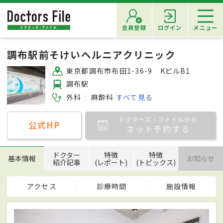
会員登録
ログイン
メニュー
調布駅前そけいヘルニアクリニック
東京都調布市布田1-36-9 KビルB1
調布駅
外科
麻酔科
すべて見る
ドクターズ・ファイルから
公式HP
ネット予約する
ドクター
特徴
特徴
基本情報
お知らせ
紹介記事
(レポート)
(トピックス)
アクセス
診療時間
施設情報