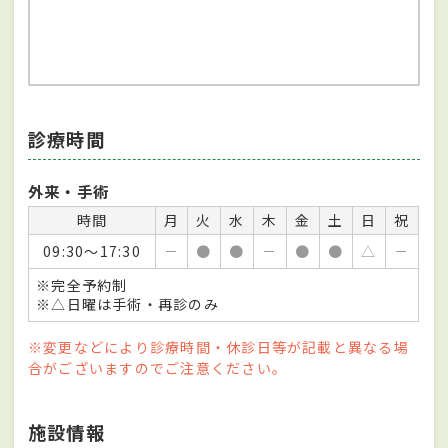
診療時間
外来・手術
時間
月
火
水
木
金
土
日
祝
09:30～17:30
－
●
●
－
●
●
△
－
※完全予約制
※△日曜は手術・再診のみ
※変更などにより診療時間・休診日等が記載と異なる場
合がございますのでご注意ください。
施設情報