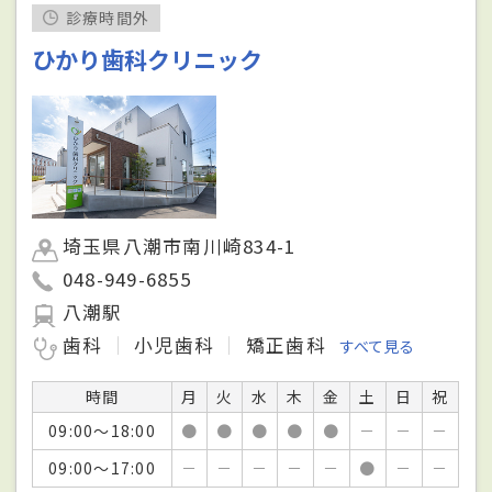
診療時間外
ひかり歯科クリニック
埼玉県八潮市南川崎834-1
048-949-6855
八潮駅
歯科
小児歯科
矯正歯科
すべて見る
時間
月
火
水
木
金
土
日
祝
09:00～18:00
●
●
●
●
●
－
－
－
09:00～17:00
－
－
－
－
－
●
－
－