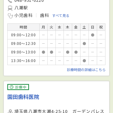
八潮駅
小児歯科
歯科
すべて見る
時間
月
火
水
木
金
土
日
祝
09:00～12:00
－
－
－
－
－
－
●
－
09:00～12:30
－
－
－
－
－
●
－
－
09:00～13:00
●
●
－
●
●
－
－
－
13:30～16:00
－
－
－
－
－
●
－
－
診療時間の詳細はこちら
診療中
園田歯科医院
埼玉県八潮市大瀬4-25-10 ガーデンパレス