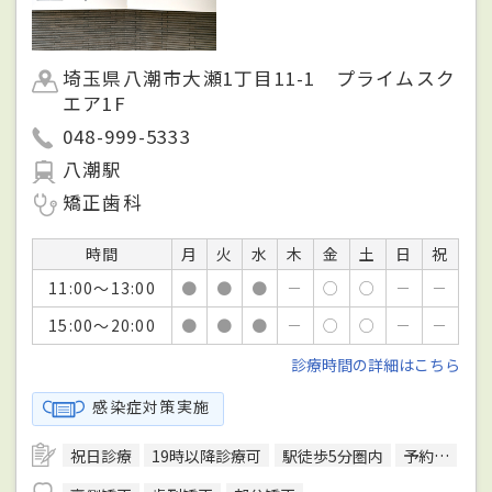
埼玉県八潮市大瀬1丁目11-1 プライムスク
エア1F
048-999-5333
八潮駅
矯正歯科
時間
月
火
水
木
金
土
日
祝
11:00～13:00
●
●
●
－
○
○
－
－
15:00～20:00
●
●
●
－
○
○
－
－
診療時間の詳細はこちら
感染症対策実施
祝日診療
19時以降診療可
駅徒歩5分圏内
予約可
ク