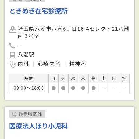
ときめき在宅診療所
埼玉県八潮市八潮6丁目16-4セレクト21八潮
南 3号室
--
八潮駅
内科
心療内科
精神科
時間
月
火
水
木
金
土
日
祝
09:00～18:00
●
●
●
●
●
－
－
－
診療時間外
医療法人ほり小児科