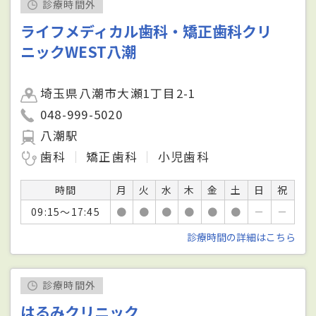
診療時間外
ライフメディカル歯科・矯正歯科クリ
ニックWEST八潮
埼玉県八潮市大瀬1丁目2-1
048-999-5020
八潮駅
歯科
矯正歯科
小児歯科
時間
月
火
水
木
金
土
日
祝
09:15～17:45
●
●
●
●
●
●
－
－
診療時間の詳細はこちら
診療時間外
はるみクリニック