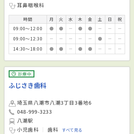
耳鼻咽喉科
時間
月
火
水
木
金
土
日
祝
09:00～12:00
●
●
－
●
●
－
－
－
09:00～12:30
－
－
－
－
－
●
－
－
14:30～18:00
●
●
－
●
●
－
－
－
診療中
ふじさき歯科
埼玉県八潮市八潮3丁目3番地6
048-999-3233
八潮駅
小児歯科
歯科
すべて見る