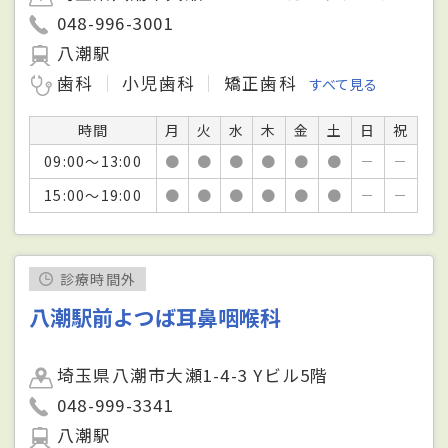
048-996-3001
八潮駅
歯科
小児歯科
矯正歯科
すべて見る
時間
月
火
水
木
金
土
日
祝
09:00～13:00
●
●
●
●
●
●
－
－
15:00～19:00
●
●
●
●
●
●
－
－
診療時間外
八潮駅前よつば耳鼻咽喉科
埼玉県八潮市大瀬1-4-3 Yビル5階
048-999-3341
八潮駅