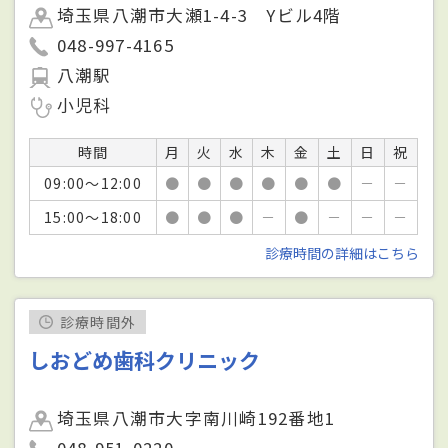
埼玉県八潮市大瀬1-4-3 Yビル4階
048-997-4165
八潮駅
小児科
時間
月
火
水
木
金
土
日
祝
09:00～12:00
●
●
●
●
●
●
－
－
15:00～18:00
●
●
●
－
●
－
－
－
診療時間の詳細はこちら
診療時間外
しおどめ歯科クリニック
埼玉県八潮市大字南川崎192番地1
048-951-0220