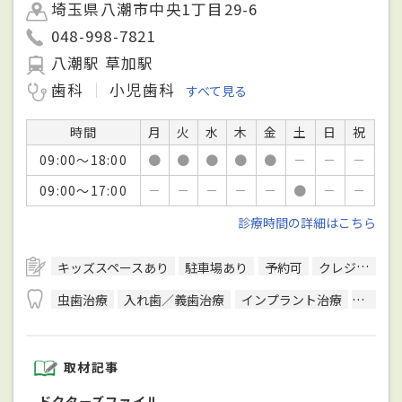
埼玉県八潮市中央1丁目29-6
048-998-7821
八潮駅 草加駅
歯科
小児歯科
すべて見る
時間
月
火
水
木
金
土
日
祝
09:00～18:00
●
●
●
●
●
－
－
－
09:00～17:00
－
－
－
－
－
●
－
－
診療時間の詳細はこちら
キッズスペースあり
駐車場あり
予約可
クレジットカード対応
虫歯治療
入れ歯／義歯治療
インプラント治療
ホワイ
取材記事
ドクターズファイル