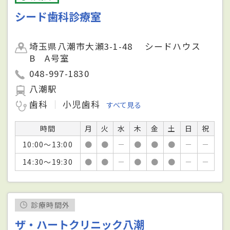
シード歯科診療室
埼玉県八潮市大瀬3-1-48 シードハウス
B A号室
048-997-1830
八潮駅
歯科
小児歯科
すべて見る
時間
月
火
水
木
金
土
日
祝
10:00～13:00
●
●
－
●
●
●
－
－
14:30～19:30
●
●
－
●
●
●
－
－
診療時間外
ザ・ハートクリニック八潮