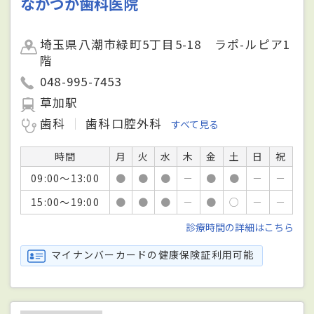
なかつか歯科医院
埼玉県八潮市緑町5丁目5-18 ラポ-ルピア1
階
048-995-7453
草加駅
歯科
歯科口腔外科
すべて見る
時間
月
火
水
木
金
土
日
祝
09:00～13:00
●
●
●
－
●
●
－
－
15:00～19:00
●
●
●
－
●
○
－
－
診療時間の詳細はこちら
マイナンバーカードの健康保険証利用可能