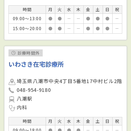
時間
月
火
水
木
金
土
日
祝
09:00～13:00
●
●
－
－
●
●
●
－
15:00～20:00
●
●
－
－
●
●
●
－
診療時間外
いわさき在宅診療所
埼玉県八潮市中央4丁目5番地17中村ビル2階
048-954-9180
八潮駅
内科
時間
月
火
水
木
金
土
日
祝
09:00～18:00
●
●
●
●
－
－
－
－