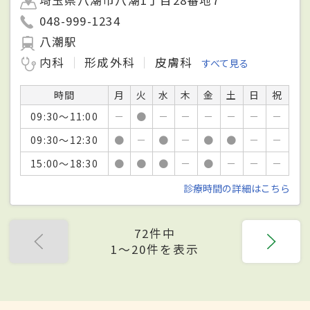
048-999-1234
八潮駅
内科
形成外科
皮膚科
すべて見る
時間
月
火
水
木
金
土
日
祝
09:30～11:00
－
●
－
－
－
－
－
－
09:30～12:30
●
－
●
－
●
●
－
－
15:00～18:30
●
●
●
－
●
－
－
－
診療時間の詳細はこちら
72件中
1〜20件を表示