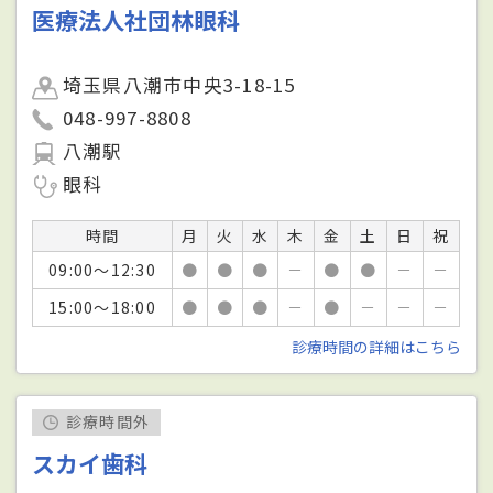
医療法人社団林眼科
埼玉県八潮市中央3-18-15
048-997-8808
八潮駅
眼科
時間
月
火
水
木
金
土
日
祝
09:00～12:30
●
●
●
－
●
●
－
－
15:00～18:00
●
●
●
－
●
－
－
－
診療時間の詳細はこちら
診療時間外
スカイ歯科