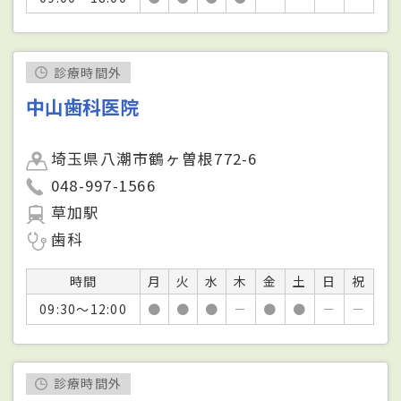
診療時間外
中山歯科医院
埼玉県八潮市鶴ヶ曽根772-6
048-997-1566
草加駅
歯科
時間
月
火
水
木
金
土
日
祝
09:30～12:00
●
●
●
－
●
●
－
－
診療時間外