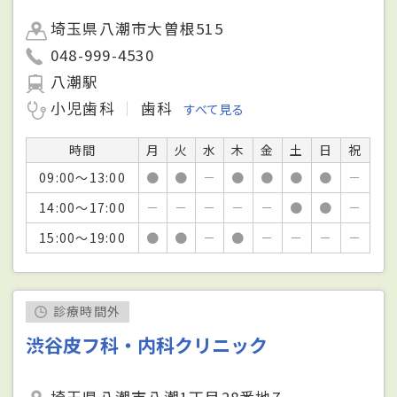
埼玉県八潮市大曽根515
048-999-4530
八潮駅
小児歯科
歯科
すべて見る
時間
月
火
水
木
金
土
日
祝
09:00～13:00
●
●
－
●
●
●
●
－
14:00～17:00
－
－
－
－
－
●
●
－
15:00～19:00
●
●
－
●
－
－
－
－
診療時間外
渋谷皮フ科・内科クリニック
埼玉県八潮市八潮1丁目28番地7