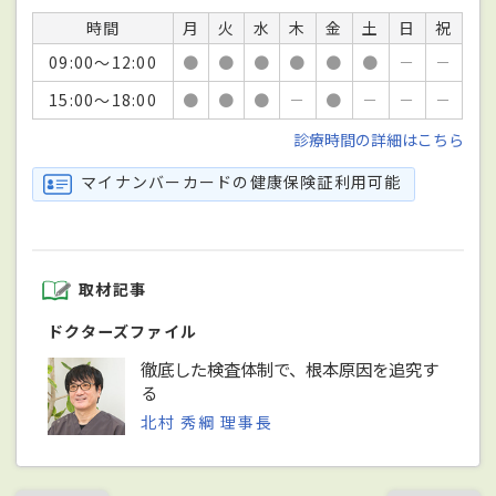
時間
月
火
水
木
金
土
日
祝
09:00～12:00
●
●
●
●
●
●
－
－
15:00～18:00
●
●
●
－
●
－
－
－
診療時間の詳細はこちら
マイナンバーカードの健康保険証利用可能
取材記事
ドクターズファイル
徹底した検査体制で、根本原因を追究す
る
北村 秀綱 理事長