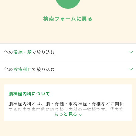
検索フォームに戻る
他の
沿線・駅
で絞り込む
他の
診療科目
で絞り込む
脳神経内科について
脳神経内科とは、脳・脊髄・末梢神経・脊椎などに関係
する疾患を専門的に取り扱う内科の一領域です。代表疾
もっと見る
患として、脳卒中や各種神経変性疾患(パーキンソン病、
筋萎縮性側索硬化など)、脊髄と末梢神経の疾患、てんか
んや頭痛、めまいがあります。