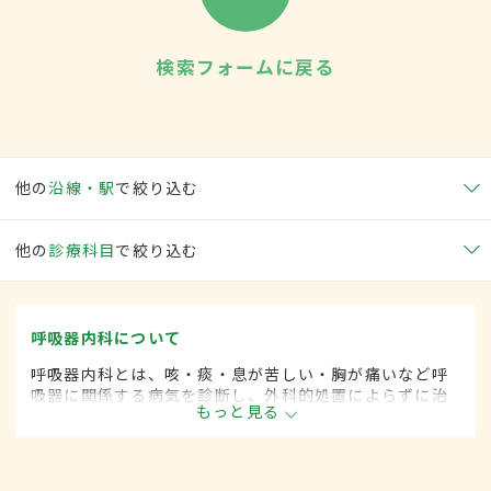
検索フォームに戻る
他の
沿線・駅
で絞り込む
他の
診療科目
で絞り込む
呼吸器内科について
呼吸器内科とは、咳・痰・息が苦しい・胸が痛いなど呼
吸器に関係する病気を診断し、外科的処置によらずに治
もっと見る
療する内科の一領域です。平成20年4月の制度改正前
は、呼吸器科と呼ばれていました。