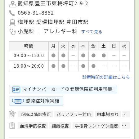
愛知県豊田市東梅坪町2-9-2
0565-31-8851
梅坪駅 愛環梅坪駅 豊田市駅
小児科
アレルギー科
すべて見る
時間
月
火
水
木
金
土
日
祝
09:00～12:00
●
●
－
●
●
●
－
－
18:00～20:00
●
●
－
●
●
－
－
－
診療時間の詳細はこちら
マイナンバーカードの健康保険証利用可能
感染症対策実施
19時以降診療可
バリアフリー対応
駐車場あり
予約可
血清学的検査
細菌検査
手根骨レントゲン撮影
心電図