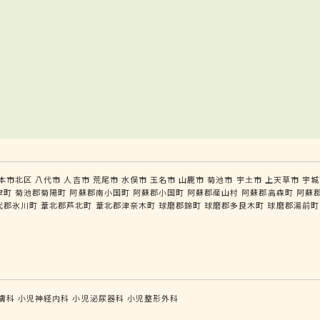
本市北区
八代市
人吉市
荒尾市
水俣市
玉名市
山鹿市
菊池市
宇土市
上天草市
宇城
津町
菊池郡菊陽町
阿蘇郡南小国町
阿蘇郡小国町
阿蘇郡産山村
阿蘇郡高森町
阿蘇
代郡氷川町
葦北郡芦北町
葦北郡津奈木町
球磨郡錦町
球磨郡多良木町
球磨郡湯前町
膚科
小児神経内科
小児泌尿器科
小児整形外科