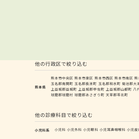
他の行政区で絞り込む
熊本市中央区
熊本市東区
熊本市西区
熊本市南区
熊
玉名郡南関町
玉名郡長洲町
玉名郡和水町
菊池郡大
熊本県
上益城郡益城町
上益城郡甲佐町
上益城郡山都町
八
球磨郡球磨村
球磨郡あさぎり町
天草郡苓北町
他の診療科目で絞り込む
小児科
小児外科
小児眼科
小児耳鼻咽喉科
小児皮
小児科系