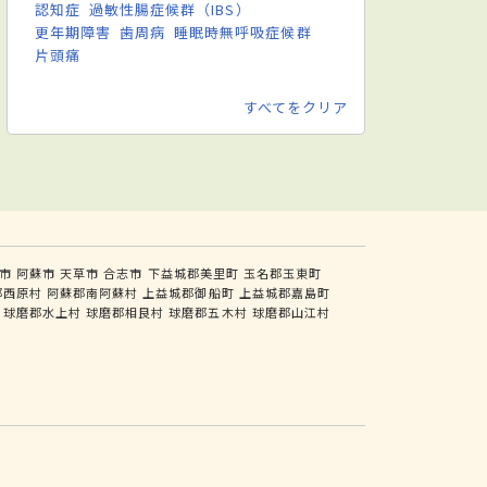
認知症
過敏性腸症候群（IBS）
更年期障害
歯周病
睡眠時無呼吸症候群
片頭痛
すべてをクリア
市
阿蘇市
天草市
合志市
下益城郡美里町
玉名郡玉東町
郡西原村
阿蘇郡南阿蘇村
上益城郡御船町
上益城郡嘉島町
球磨郡水上村
球磨郡相良村
球磨郡五木村
球磨郡山江村