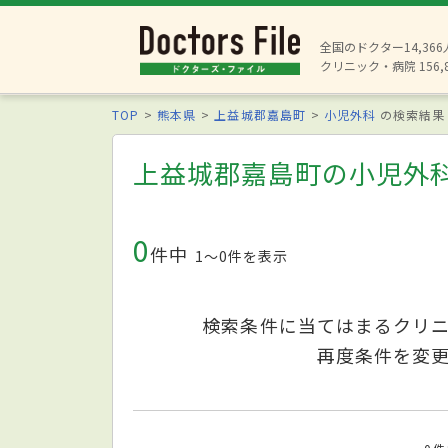
全国のドクター14,36
クリニック・病院 156,
TOP
熊本県
上益城郡嘉島町
小児外科
の検索結果
上益城郡嘉島町の小児外
0
件中
1〜0件を表示
検索条件に当てはまるクリ
再度条件を変