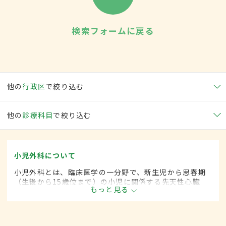
検索フォームに戻る
他の
行政区
で絞り込む
他の
診療科目
で絞り込む
小児外科について
小児外科とは、臨床医学の一分野で、新生児から思春期
（生後から15歳位まで）の小児に関係する先天性心臓
もっと見る
病・各種奇形などに対して、手術的な方法によって治療
します。