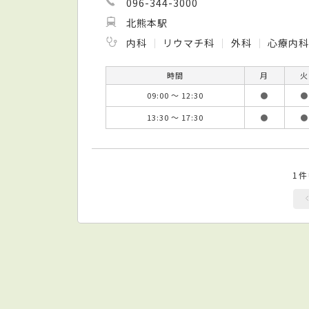
096-344-3000
北熊本駅
内科
リウマチ科
外科
心療内
時間
月
火
09:00 ～ 12:30
●
●
13:30 ～ 17:30
●
●
1