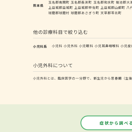
玉名郡南関町
玉名郡長洲町
玉名郡和水町
菊池郡大
熊本県
上益城郡益城町
上益城郡甲佐町
上益城郡山都町
八
球磨郡球磨村
球磨郡あさぎり町
天草郡苓北町
他の診療科目で絞り込む
小児科
小児外科
小児眼科
小児耳鼻咽喉科
小児皮
小児科系
小児外科について
小児外科とは、臨床医学の一分野で、新生児から思春期（生後
症状から調べ