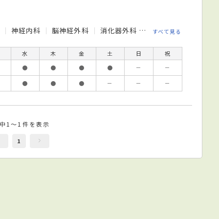
科
神経内科
脳神経外科
消化器外科
小児科
小児外科
すべて見る
水
木
金
土
日
祝
●
●
●
●
－
－
●
●
●
－
－
－
件中1～1件を表示
1