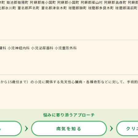
津町
菊池郡菊陽町
阿蘇郡南小国町
阿蘇郡小国町
阿蘇郡産山村
阿蘇郡高森町
阿蘇
代郡氷川町
葦北郡芦北町
葦北郡津奈木町
球磨郡錦町
球磨郡多良木町
球磨郡湯前町
膚科
小児神経内科
小児泌尿器科
小児整形外科
から15歳位まで）の小児に関係する先天性心臓病・各種奇形などに対して、手術的
悩みに寄り添うアプローチ
る
病気を知る
クリ