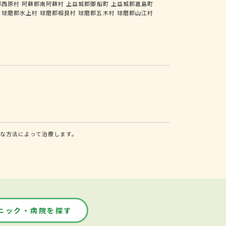
郡西原村
阿蘇郡南阿蘇村
上益城郡御船町
上益城郡嘉島町
球磨郡水上村
球磨郡相良村
球磨郡五木村
球磨郡山江村
な方法によって治療します。
ニック・病院を探す