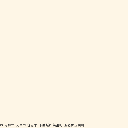
市
阿蘇市
天草市
合志市
下益城郡美里町
玉名郡玉東町