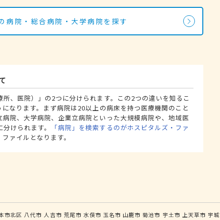
科の病院・総合病院・大学病院を探す
て
療所、医院）」の2つに分けられます。この2つの違いを知るこ
うになります。まず病院は20以上の病床を持つ医療機関のこと
立病院、大学病院、企業立病院といった大規模病院や、地域医
に分けられます。
「病院」を検索するのがホスピタルズ・ファ
・ファイルとなります。
本市北区
八代市
人吉市
荒尾市
水俣市
玉名市
山鹿市
菊池市
宇土市
上天草市
宇城