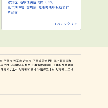
認知症
過敏性腸症候群（IBS）
更年期障害
歯周病
睡眠時無呼吸症候群
片頭痛
すべてをクリア
市
阿蘇市
天草市
合志市
下益城郡美里町
玉名郡玉東町
郡西原村
阿蘇郡南阿蘇村
上益城郡御船町
上益城郡嘉島町
球磨郡水上村
球磨郡相良村
球磨郡五木村
球磨郡山江村