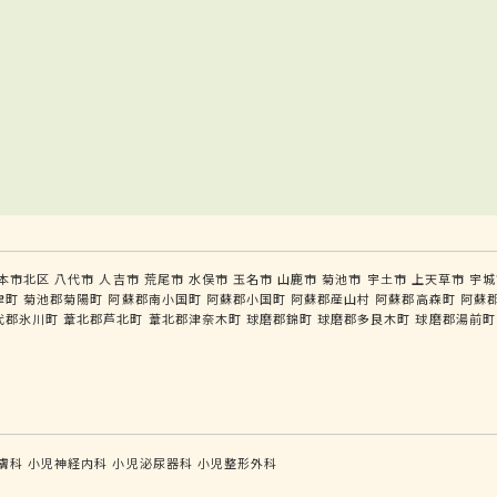
本市北区
八代市
人吉市
荒尾市
水俣市
玉名市
山鹿市
菊池市
宇土市
上天草市
宇城
津町
菊池郡菊陽町
阿蘇郡南小国町
阿蘇郡小国町
阿蘇郡産山村
阿蘇郡高森町
阿蘇
代郡氷川町
葦北郡芦北町
葦北郡津奈木町
球磨郡錦町
球磨郡多良木町
球磨郡湯前町
膚科
小児神経内科
小児泌尿器科
小児整形外科