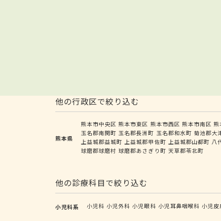
他の行政区で絞り込む
熊本市中央区
熊本市東区
熊本市西区
熊本市南区
熊
玉名郡南関町
玉名郡長洲町
玉名郡和水町
菊池郡大
熊本県
上益城郡益城町
上益城郡甲佐町
上益城郡山都町
八
球磨郡球磨村
球磨郡あさぎり町
天草郡苓北町
他の診療科目で絞り込む
小児科
小児外科
小児眼科
小児耳鼻咽喉科
小児皮
小児科系