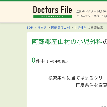
全国のドクター14,36
クリニック・病院 156,
TOP
熊本県
阿蘇郡産山村
小児外科
の検索結果
阿蘇郡産山村の小児外科
0
件中
1〜0件を表示
検索条件に当てはまるクリ
再度条件を変