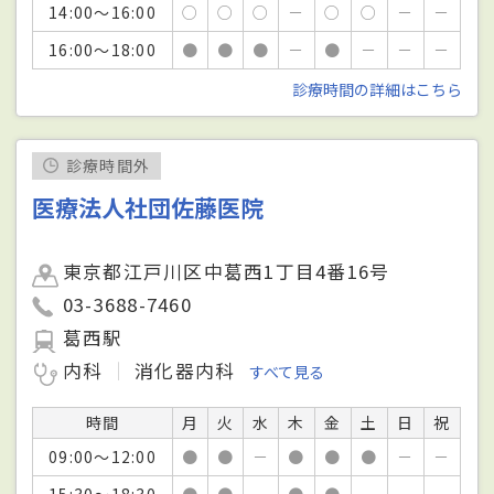
14:00～16:00
○
○
○
－
○
○
－
－
16:00～18:00
●
●
●
－
●
－
－
－
診療時間の詳細はこちら
診療時間外
医療法人社団佐藤医院
東京都江戸川区中葛西1丁目4番16号
03-3688-7460
葛西駅
内科
消化器内科
すべて見る
時間
月
火
水
木
金
土
日
祝
09:00～12:00
●
●
－
●
●
●
－
－