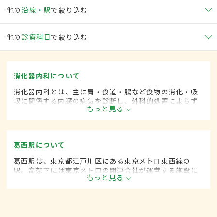
他の
沿線・駅
で絞り込む
他の
診療科目
で絞り込む
消化器内科について
消化器内科とは、主に胃・食道・腸など食物の消化・吸
収に関係する内臓の病気を診断し、外科的処置によらず
もっと見る
に治療する内科の一領域です。平成20年4月の制度改正
前は、消化器科と呼ばれていました。
葛西駅について
葛西駅は、東京都江戸川区にある東京メトロ東西線の
駅。高架下には東京メトロの関連会社が運営する施設に
もっと見る
ちなんで、地下鉄博物館前と呼ばれることもある。博物
館では地下鉄の歴史や仕組みなどを楽しく学ぶことがで
きる。