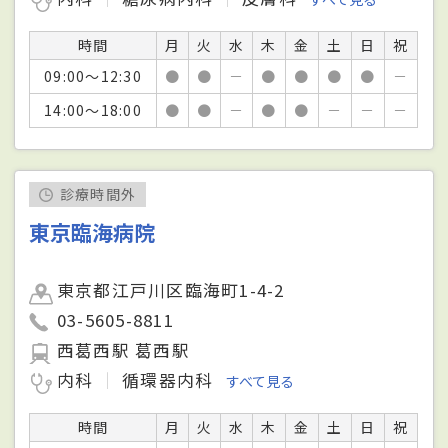
時間
月
火
水
木
金
土
日
祝
09:00～12:30
●
●
－
●
●
●
●
－
14:00～18:00
●
●
－
●
●
－
－
－
診療時間外
東京臨海病院
東京都江戸川区臨海町1-4-2
03-5605-8811
西葛西駅 葛西駅
内科
循環器内科
すべて見る
時間
月
火
水
木
金
土
日
祝