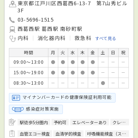
東京都江戸川区西葛西6-13-7 第7山秀ビル
3F
03-5696-1515
西葛西駅 葛西駅 南砂町駅
内科
消化器内科
救急科
すべて見る
時間
月
火
水
木
金
土
日
祝
09:00～13:00
●
●
●
●
●
－
－
－
15:00～19:00
●
●
●
●
●
－
－
－
08:30～13:00
－
－
－
－
－
●
－
－
マイナンバーカードの健康保険証利用可能
感染症対策実施
駅徒歩5分圏内
予約可
エレベーターあり
クレジットカード対応
血管エコー検査
血清学的検査
呼吸機能検査（スパイロメトリー）