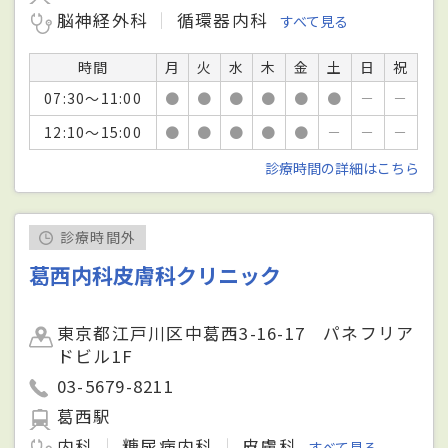
脳神経外科
循環器内科
すべて見る
時間
月
火
水
木
金
土
日
祝
07:30～11:00
●
●
●
●
●
●
－
－
12:10～15:00
●
●
●
●
●
－
－
－
診療時間の詳細はこちら
診療時間外
葛西内科皮膚科クリニック
東京都江戸川区中葛西3-16-17 パネフリア
ドビル1F
03-5679-8211
葛西駅
内科
糖尿病内科
皮膚科
すべて見る