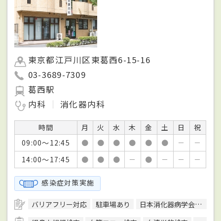
東京都江戸川区東葛西6-15-16
03-3689-7309
葛西駅
内科
消化器内科
時間
月
火
水
木
金
土
日
祝
09:00～12:45
●
●
●
●
●
●
－
－
14:00～17:45
●
●
●
－
●
－
－
－
感染症対策実施
バリアフリー対応
駐車場あり
日本消化器病学会消化器病専門医