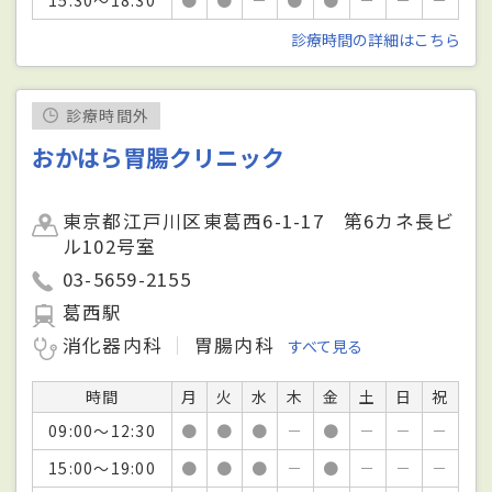
15:30～18:30
●
●
－
●
●
－
－
－
診療時間の詳細はこちら
診療時間外
おかはら胃腸クリニック
東京都江戸川区東葛西6-1-17 第6カネ長ビ
ル102号室
03-5659-2155
葛西駅
消化器内科
胃腸内科
すべて見る
時間
月
火
水
木
金
土
日
祝
09:00～12:30
●
●
●
－
●
－
－
－
15:00～19:00
●
●
●
－
●
－
－
－