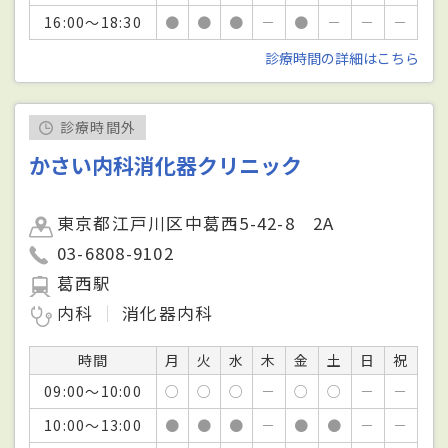
16:00～18:30
●
●
●
－
●
－
－
－
診療時間の詳細はこちら
診療時間外
かさい内科消化器クリニック
東京都江戸川区中葛西5-42-8 2A
03-6808-9102
葛西駅
内科
消化器内科
時間
月
火
水
木
金
土
日
祝
09:00～10:00
○
○
○
－
○
○
－
－
10:00～13:00
●
●
●
－
●
●
－
－