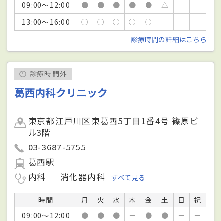
09:00～12:00
●
●
●
●
●
△
－
－
13:00～16:00
○
○
○
○
○
－
－
－
診療時間の詳細はこちら
診療時間外
葛西内科クリニック
東京都江戸川区東葛西5丁目1番4号 篠原ビ
ル3階
03-3687-5755
葛西駅
内科
消化器内科
すべて見る
時間
月
火
水
木
金
土
日
祝
09:00～12:00
●
●
●
－
●
●
－
－