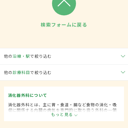
検索フォームに戻る
他の
沿線・駅
で絞り込む
他の
診療科目
で絞り込む
消化器外科について
消化器外科とは、主に胃・食道・腸など食物の消化・吸
収に関係する内臓の病気を専門的に取り扱う外科の一領
もっと見る
域です。平成20年4月の制度改正前は、消化器科と呼ば
れていました。