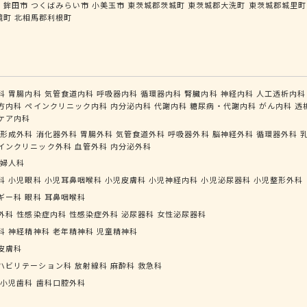
市
鉾田市
つくばみらい市
小美玉市
東茨城郡茨城町
東茨城郡大洗町
東茨城郡城里町
境町
北相馬郡利根町
科
胃腸内科
気管食道内科
呼吸器内科
循環器内科
腎臓内科
神経内科
人工透析内科
方内科
ペインクリニック内科
内分泌内科
代謝内科
糖尿病・代謝内科
がん内科
透
ケア内科
形成外科
消化器外科
胃腸外科
気管食道外科
呼吸器外科
脳神経外科
循環器外科
インクリニック外科
血管外科
内分泌外科
婦人科
科
小児眼科
小児耳鼻咽喉科
小児皮膚科
小児神経内科
小児泌尿器科
小児整形外科
ギー科
眼科
耳鼻咽喉科
外科
性感染症内科
性感染症外科
泌尿器科
女性泌尿器科
科
神経精神科
老年精神科
児童精神科
皮膚科
ハビリテーション科
放射線科
麻酔科
救急科
小児歯科
歯科口腔外科