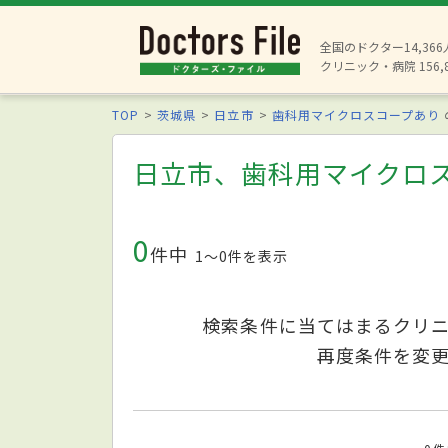
全国のドクター14,36
クリニック・病院 156,
TOP
茨城県
日立市
歯科用マイクロスコープあり
日立市、歯科用マイクロ
0
件中
1〜0件を表示
検索条件に当てはまるクリ
再度条件を変