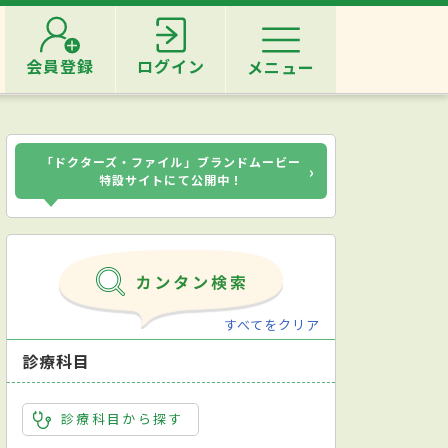
会員登録
ログイン
メニュー
「ドクターズ・ファイル」ブランドムービー
›
特設サイトにて公開中！
すべてをクリア
診療科目
診療科目から探す