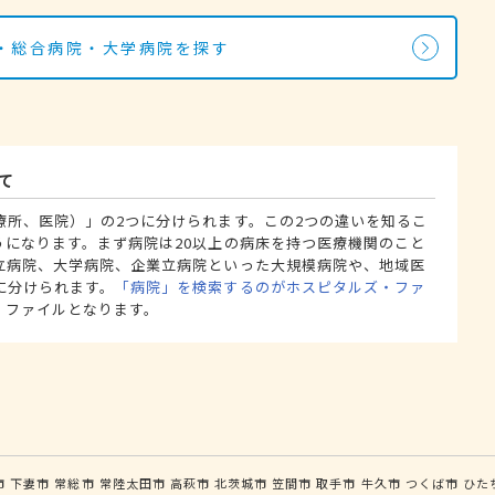
・総合病院・大学病院を探す
て
療所、医院）」の2つに分けられます。この2つの違いを知るこ
うになります。まず病院は20以上の病床を持つ医療機関のこと
立病院、大学病院、企業立病院といった大規模病院や、地域医
に分けられます。
「病院」を検索するのがホスピタルズ・ファ
・ファイルとなります。
市
下妻市
常総市
常陸太田市
高萩市
北茨城市
笠間市
取手市
牛久市
つくば市
ひた