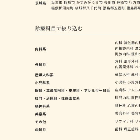
坂東市
稲敷市
かすみがうら市
桜川市
神栖市
行方
茨城県
稲敷郡河内町
結城郡八千代町
猿島郡五霞町
猿島郡
診療科目で絞り込む
内科
消化器内
内視鏡内科
漢
内科系
乳腺内科
緩和
外科
整形外科
外科系
内視鏡外科
ペ
産婦人科
産科
産婦人科系
小児科
小児外
小児科系
皮膚科
アレル
眼科・耳鼻咽喉科・皮膚科・アレルギー科系
肛門内科
肛門
肛門・泌尿器・性感染症系
精神科
心療内
精神科系
美容外科
美容
美容系
リウマチ科
リ
その他
歯科
矯正歯科
歯科系