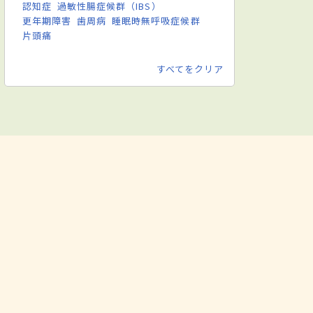
認知症
過敏性腸症候群（IBS）
更年期障害
歯周病
睡眠時無呼吸症候群
片頭痛
すべてをクリア