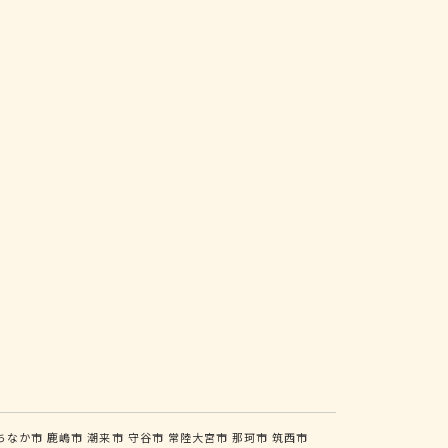
ちなか市
鹿嶋市
潮来市
守谷市
常陸大宮市
那珂市
筑西市