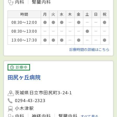
内科
腎臓内科
時間
月
火
水
木
金
土
日
祝
08:30～12:00
●
●
●
－
●
－
－
●
08:30～13:00
－
－
－
－
－
●
－
－
13:00～17:30
●
●
●
－
●
－
－
●
診療時間の詳細はこちら
診療中
田尻ヶ丘病院
茨城県日立市田尻町3-24-1
0294-43-2323
小木津駅
内科
神経内科
腎臓内科
すべて見る