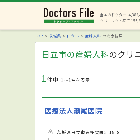
全国のドクター14,38
クリニック・病院 156,
TOP
茨城県
日立市
産婦人科
の検索結果
日立市の産婦人科
のクリ
1
件中
1〜1件を表示
医療法人瀬尾医院
茨城県日立市東多賀町2-15-8