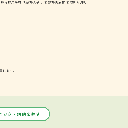
那珂郡東海村
久慈郡大子町
稲敷郡美浦村
稲敷郡阿見町
療します。
ニック・病院を探す