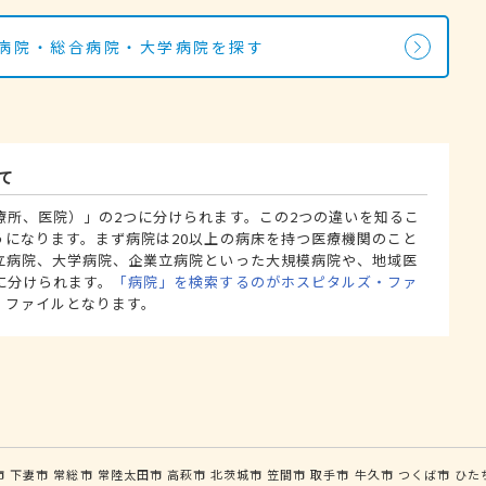
の病院・総合病院・大学病院を探す
て
療所、医院）」の2つに分けられます。この2つの違いを知るこ
うになります。まず病院は20以上の病床を持つ医療機関のこと
立病院、大学病院、企業立病院といった大規模病院や、地域医
に分けられます。
「病院」を検索するのがホスピタルズ・ファ
・ファイルとなります。
市
下妻市
常総市
常陸太田市
高萩市
北茨城市
笠間市
取手市
牛久市
つくば市
ひた