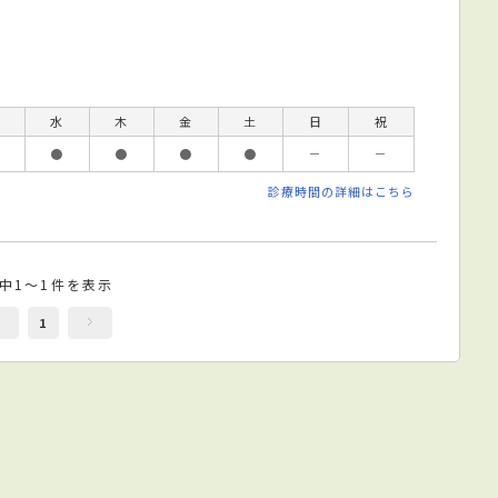
水
木
金
土
日
祝
●
●
●
●
－
－
診療時間の詳細はこちら
件中1～1件を表示
1