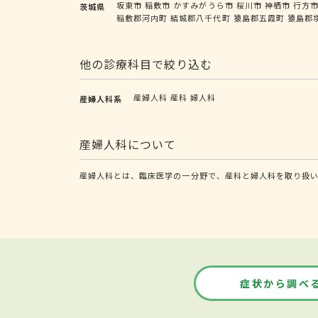
坂東市
稲敷市
かすみがうら市
桜川市
神栖市
行方
茨城県
稲敷郡河内町
結城郡八千代町
猿島郡五霞町
猿島郡
他の診療科目で絞り込む
産婦人科
産科
婦人科
産婦人科系
産婦人科について
産婦人科とは、臨床医学の一分野で、産科と婦人科を取り扱い
症状から調べ