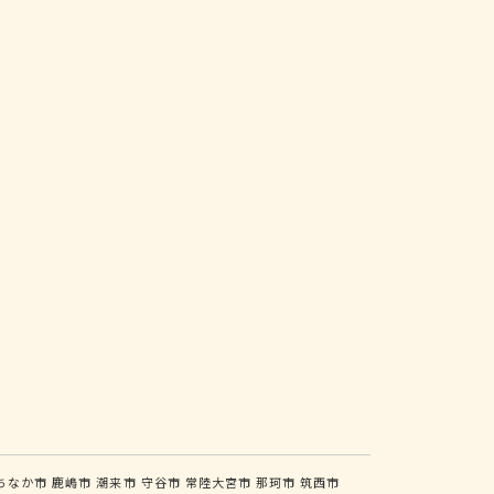
ちなか市
鹿嶋市
潮来市
守谷市
常陸大宮市
那珂市
筑西市