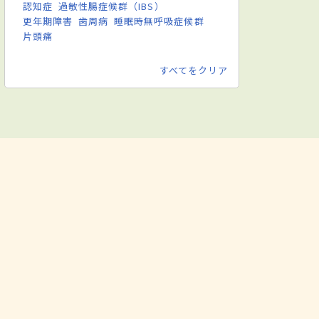
認知症
過敏性腸症候群（IBS）
更年期障害
歯周病
睡眠時無呼吸症候群
片頭痛
すべてをクリア