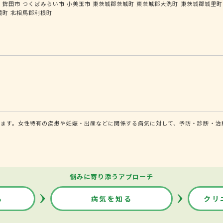
市
鉾田市
つくばみらい市
小美玉市
東茨城郡茨城町
東茨城郡大洗町
東茨城郡城里町
境町
北相馬郡利根町
ます。女性特有の疾患や妊娠・出産などに関係する病気に対して、予防・診断・治
悩みに寄り添うアプローチ
る
病気を知る
クリ