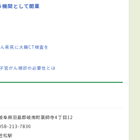
う機関として開業
がん発見に大腸CT検査を
 子宮がん検診の必要性とは
岐阜県羽島郡岐南町薬師寺4丁目12
058-213-7830
笠松駅