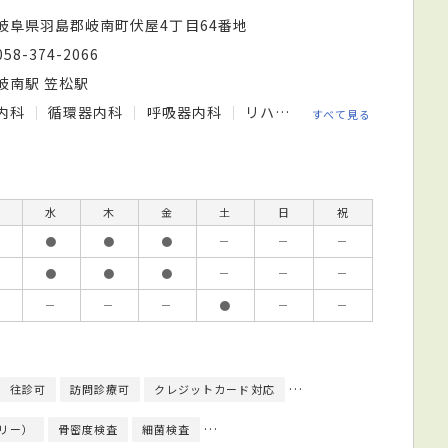
岐阜県羽島郡岐南町伏屋4丁目64番地
058-374-2066
岐南駅 笠松駅
内科
循環器内科
呼吸器内科
リハビリテーション科
すべて見る
水
木
金
土
日
祝
●
●
●
－
－
－
●
●
●
－
－
－
－
－
－
●
－
－
往診可
訪問診療可
クレジットカード対応
健康診断対応
日本内科
リー）
骨密度検査
細菌検査
心臓超音波（エコー）検査
心電図検査