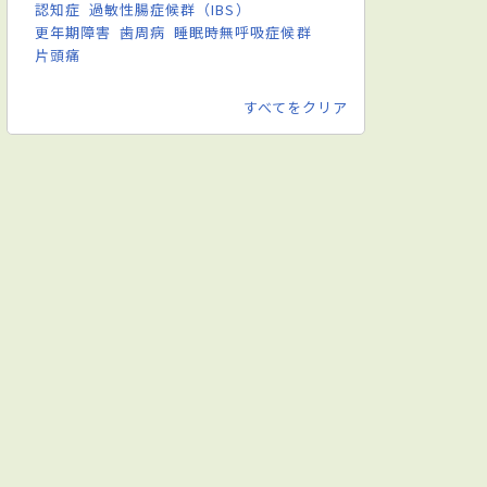
認知症
過敏性腸症候群（IBS）
更年期障害
歯周病
睡眠時無呼吸症候群
片頭痛
すべてをクリア