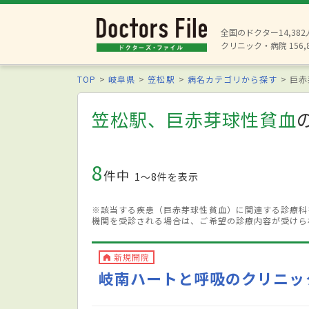
全国のドクター14,38
クリニック・病院 156,
TOP
岐阜県
笠松駅
病名カテゴリから探す
巨赤
笠松駅、巨赤芽球性貧血
8
件中
1〜8件を表示
※該当する疾患（巨赤芽球性貧血）に関連する診療科
機関を受診される場合は、ご希望の診療内容が受けら
新規開院
岐南ハートと呼吸のクリニッ