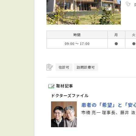
時間
月
火
09:00 ～ 17:00
●
●
往診可
訪問診療可
取材記事
ドクターズファイル
患者の「希望」と「安
市橋 亮一 理事長、藤井 浩