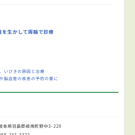
性を生かして両輪で診療
咳、いびきの原因と治療
器や脳血管の疾患の予防の要に
岐阜県羽島郡岐南町野中3-220
058-247-3322