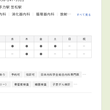
手力駅 笠松駅
内科
消化器内科
循環器内科
放射線科
すべて見る
水
木
金
土
日
祝
●
●
●
●
－
－
－
●
●
－
－
－
あり
予約可
往診可
日本内科学会総合内科専門医
日本産科婦人科学
リー）
骨密度検査
細菌検査
子宮がん検診
上部内視鏡検査
心臓