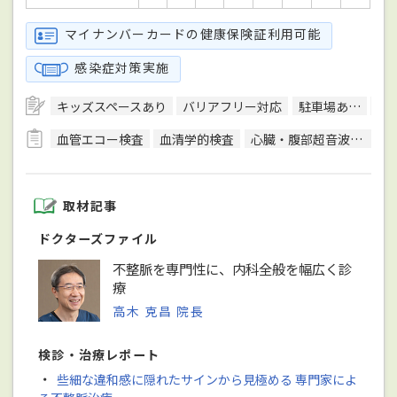
マイナンバーカードの健康保険証利用可能
感染症対策実施
キッズスペースあり
バリアフリー対応
駐車場あり
ク
血管エコー検査
血清学的検査
心臓・腹部超音波検査
取材記事
ドクターズファイル
不整脈を専門性に、内科全般を幅広く診
療
高木 克昌 院長
検診・治療レポート
・
些細な違和感に隠れたサインから見極める 専門家によ