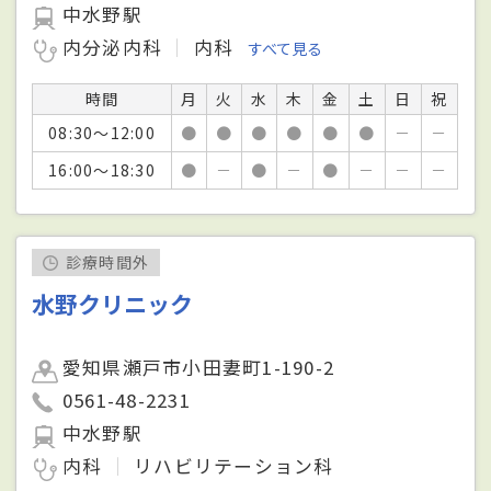
中水野駅
内分泌内科
内科
すべて見る
時間
月
火
水
木
金
土
日
祝
08:30～12:00
●
●
●
●
●
●
－
－
16:00～18:30
●
－
●
－
●
－
－
－
診療時間外
水野クリニック
愛知県瀬戸市小田妻町1-190-2
0561-48-2231
中水野駅
内科
リハビリテーション科