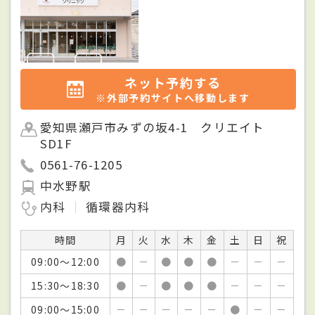
ネット予約する
※外部予約サイトへ移動します
愛知県瀬戸市みずの坂4-1 クリエイト
SD1F
0561-76-1205
中水野駅
内科
循環器内科
時間
月
火
水
木
金
土
日
祝
09:00～12:00
●
－
●
●
●
－
－
－
15:30～18:30
●
－
●
●
●
－
－
－
09:00～15:00
－
－
－
－
－
●
－
－