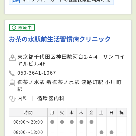
診療中
お茶の水駅前生活習慣病クリニック
東京都千代田区神田駿河台2-4-4 サンロイ
ヤルビル4F
050-3641-1067
御茶ノ水駅 新御茶ノ水駅 淡路町駅 小川町
駅
内科
循環器内科
時間
月
火
水
木
金
土
日
祝
08:00～20:00
●
●
●
●
●
－
－
－
08:00～13:00
－
－
－
－
－
●
●
－