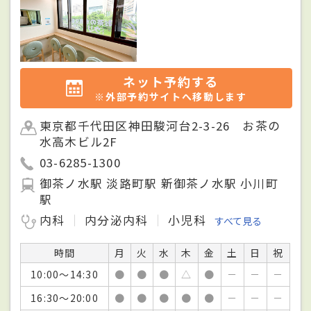
ネット予約する
※外部予約サイトへ移動します
東京都千代田区神田駿河台2-3-26 お茶の
水高木ビル2F
03-6285-1300
御茶ノ水駅 淡路町駅 新御茶ノ水駅 小川町
駅
内科
内分泌内科
小児科
すべて見る
時間
月
火
水
木
金
土
日
祝
10:00～14:30
●
●
●
△
●
－
－
－
16:30～20:00
●
●
●
●
●
－
－
－