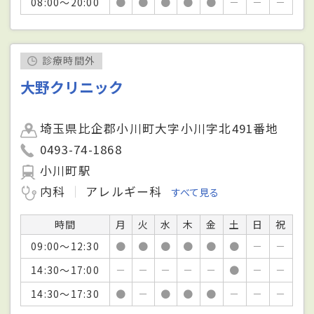
08:00～20:00
●
●
●
●
●
－
－
－
診療時間外
大野クリニック
埼玉県比企郡小川町大字小川字北491番地
0493-74-1868
小川町駅
内科
アレルギー科
すべて見る
時間
月
火
水
木
金
土
日
祝
09:00～12:30
●
●
●
●
●
●
－
－
14:30～17:00
－
－
－
－
－
●
－
－
14:30～17:30
●
－
●
●
●
－
－
－