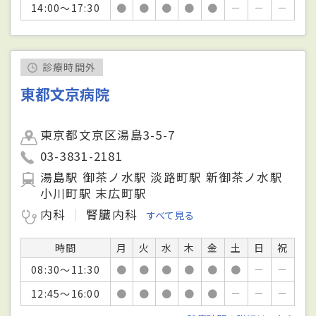
14:00～17:30
●
●
●
●
●
－
－
－
診療時間外
東都文京病院
東京都文京区湯島3-5-7
03-3831-2181
湯島駅 御茶ノ水駅 淡路町駅 新御茶ノ水駅
小川町駅 末広町駅
内科
腎臓内科
すべて見る
時間
月
火
水
木
金
土
日
祝
08:30～11:30
●
●
●
●
●
●
－
－
12:45～16:00
●
●
●
●
●
－
－
－