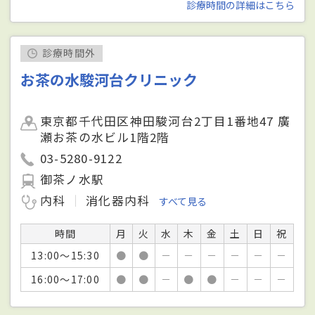
診療時間の詳細はこちら
診療時間外
お茶の水駿河台クリニック
東京都千代田区神田駿河台2丁目1番地47 廣
瀬お茶の水ビル1階2階
03-5280-9122
御茶ノ水駅
内科
消化器内科
すべて見る
時間
月
火
水
木
金
土
日
祝
13:00～15:30
●
●
－
－
－
－
－
－
16:00～17:00
●
●
－
●
●
－
－
－