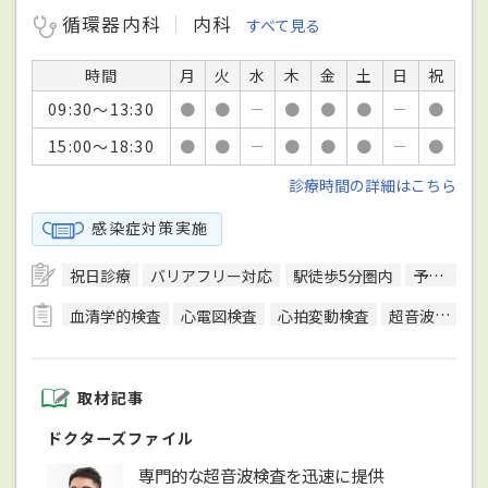
循環器内科
内科
すべて見る
時間
月
火
水
木
金
土
日
祝
09:30～13:30
●
●
－
●
●
●
－
●
15:00～18:30
●
●
－
●
●
●
－
●
診療時間の詳細はこちら
感染症対策実施
祝日診療
バリアフリー対応
駅徒歩5分圏内
予約可
血清学的検査
心電図検査
心拍変動検査
超音波検査
取材記事
ドクターズファイル
専門的な超音波検査を迅速に提供