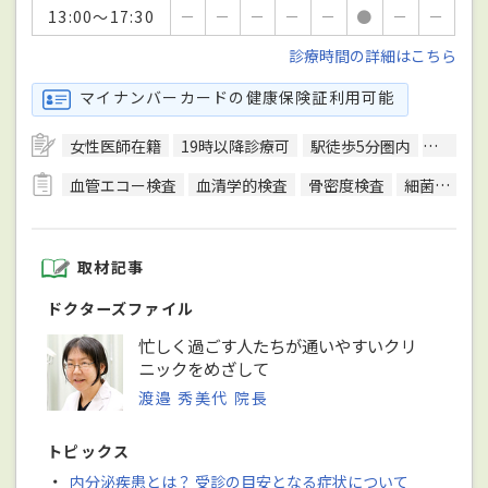
13:00～17:30
－
－
－
－
－
●
－
－
診療時間の詳細はこちら
マイナンバーカードの健康保険証利用可能
女性医師在籍
19時以降診療可
駅徒歩5分圏内
エレベ
血管エコー検査
血清学的検査
骨密度検査
細菌検査
取材記事
ドクターズファイル
忙しく過ごす人たちが通いやすいクリ
ニックをめざして
渡邉 秀美代 院長
トピックス
・
内分泌疾患とは？ 受診の目安となる症状について