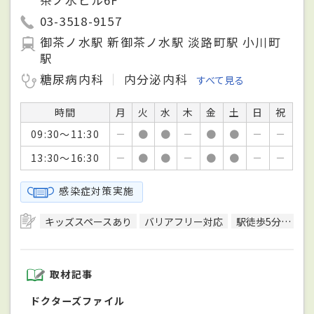
茶ノ水ビル6F
03-3518-9157
御茶ノ水駅 新御茶ノ水駅 淡路町駅 小川町
駅
糖尿病内科
内分泌内科
すべて見る
時間
月
火
水
木
金
土
日
祝
09:30～11:30
－
●
●
－
●
●
－
－
13:30～16:30
－
●
●
－
●
●
－
－
感染症対策実施
キッズスペースあり
バリアフリー対応
駅徒歩5分圏内
取材記事
ドクターズファイル