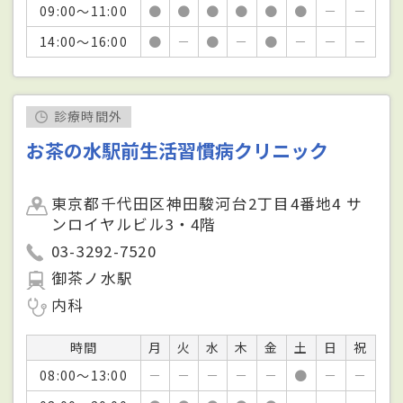
09:00～11:00
●
●
●
●
●
●
－
－
14:00～16:00
●
－
●
－
●
－
－
－
診療時間外
お茶の水駅前生活習慣病クリニック
東京都千代田区神田駿河台2丁目4番地4 サ
ンロイヤルビル3・4階
03-3292-7520
御茶ノ水駅
内科
時間
月
火
水
木
金
土
日
祝
08:00～13:00
－
－
－
－
－
●
－
－