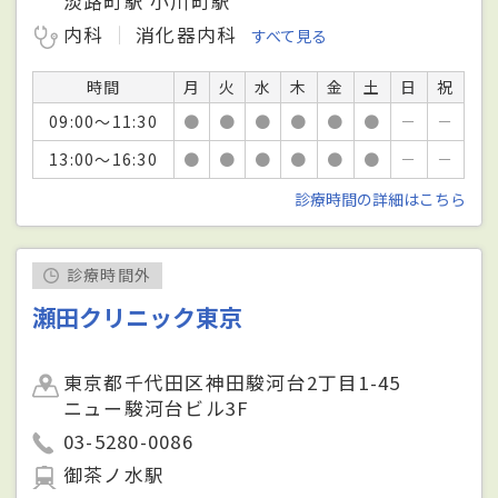
淡路町駅 小川町駅
内科
消化器内科
すべて見る
時間
月
火
水
木
金
土
日
祝
09:00～11:30
●
●
●
●
●
●
－
－
13:00～16:30
●
●
●
●
●
●
－
－
診療時間の詳細はこちら
診療時間外
瀬田クリニック東京
東京都千代田区神田駿河台2丁目1-45
ニュー駿河台ビル3F
03-5280-0086
御茶ノ水駅