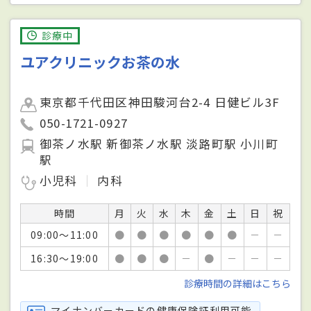
診療中
ユアクリニックお茶の水
東京都千代田区神田駿河台2-4 日健ビル3F
050-1721-0927
御茶ノ水駅 新御茶ノ水駅 淡路町駅 小川町
駅
小児科
内科
時間
月
火
水
木
金
土
日
祝
09:00～11:00
●
●
●
●
●
●
－
－
16:30～19:00
●
●
●
－
●
－
－
－
診療時間の詳細はこちら
マイナンバーカードの健康保険証利用可能