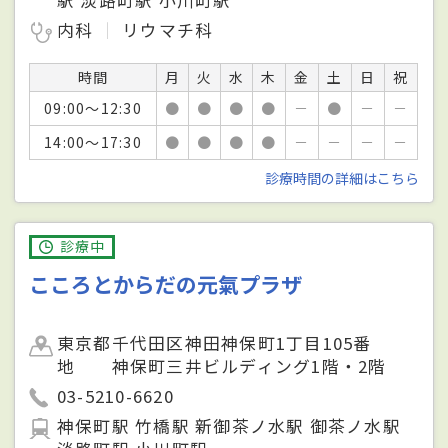
内科
リウマチ科
時間
月
火
水
木
金
土
日
祝
09:00～12:30
●
●
●
●
－
●
－
－
14:00～17:30
●
●
●
●
－
－
－
－
診療時間の詳細はこちら
診療中
こころとからだの元氣プラザ
東京都千代田区神田神保町1丁目105番
地 神保町三井ビルディング1階・2階
03-5210-6620
神保町駅 竹橋駅 新御茶ノ水駅 御茶ノ水駅