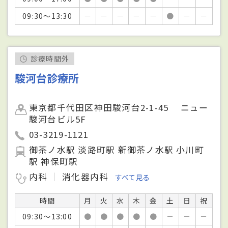
09:30～13:30
－
－
－
－
－
●
－
－
診療時間外
駿河台診療所
東京都千代田区神田駿河台2-1-45 ニュー
駿河台ビル5F
03-3219-1121
御茶ノ水駅 淡路町駅 新御茶ノ水駅 小川町
駅 神保町駅
内科
消化器内科
すべて見る
時間
月
火
水
木
金
土
日
祝
09:30～13:00
●
●
●
●
●
－
－
－