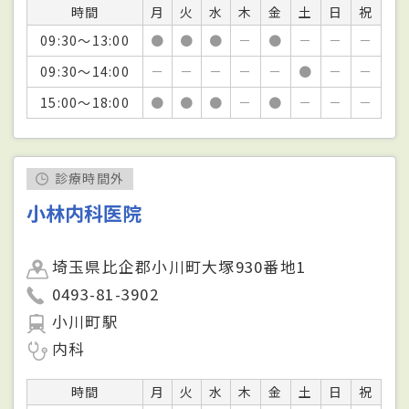
時間
月
火
水
木
金
土
日
祝
09:30～13:00
●
●
●
－
●
－
－
－
09:30～14:00
－
－
－
－
－
●
－
－
15:00～18:00
●
●
●
－
●
－
－
－
診療時間外
小林内科医院
埼玉県比企郡小川町大塚930番地1
0493-81-3902
小川町駅
内科
時間
月
火
水
木
金
土
日
祝