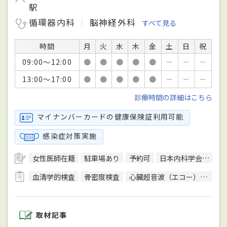
駅
循環器内科
脳神経外科
すべて見る
時間
月
火
水
木
金
土
日
祝
09:00～12:00
●
●
●
●
●
－
－
－
13:00～17:00
●
●
●
●
●
－
－
－
診療時間の詳細はこちら
マイナンバーカードの健康保険証利用可能
感染症対策実施
女性医師在籍
駐車場あり
予約可
日本内科学会総合内科専門医
血清学的検査
骨密度検査
心臓超音波（エコー）検査
取材記事