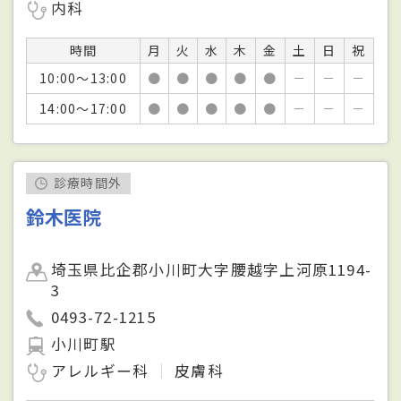
内科
時間
月
火
水
木
金
土
日
祝
10:00～13:00
●
●
●
●
●
－
－
－
14:00～17:00
●
●
●
●
●
－
－
－
診療時間外
鈴木医院
埼玉県比企郡小川町大字腰越字上河原1194-
3
0493-72-1215
小川町駅
アレルギー科
皮膚科