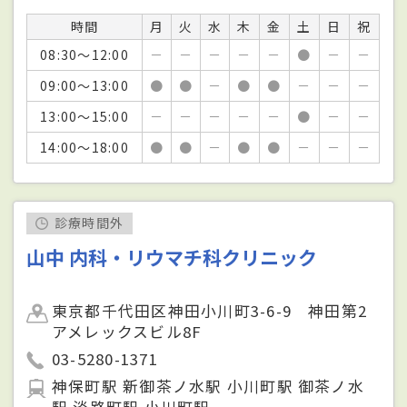
時間
月
火
水
木
金
土
日
祝
08:30～12:00
－
－
－
－
－
●
－
－
09:00～13:00
●
●
－
●
●
－
－
－
13:00～15:00
－
－
－
－
－
●
－
－
14:00～18:00
●
●
－
●
●
－
－
－
診療時間外
山中 内科・リウマチ科クリニック
東京都千代田区神田小川町3-6-9 神田第2
アメレックスビル8F
03-5280-1371
神保町駅 新御茶ノ水駅 小川町駅 御茶ノ水
駅 淡路町駅 小川町駅