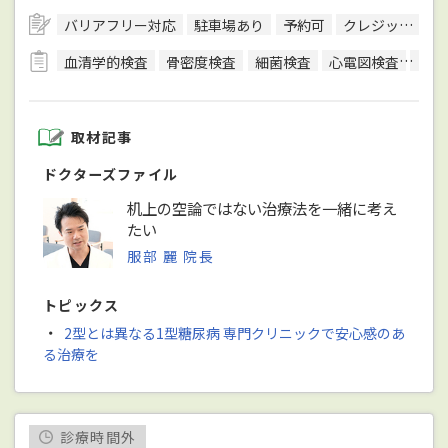
バリアフリー対応
駐車場あり
予約可
クレジットカード対応
血清学的検査
骨密度検査
細菌検査
心電図検査
神経
取材記事
ドクターズファイル
机上の空論ではない治療法を一緒に考え
たい
服部 麗 院長
トピックス
・
2型とは異なる1型糖尿病 専門クリニックで安心感のあ
る治療を
診療時間外