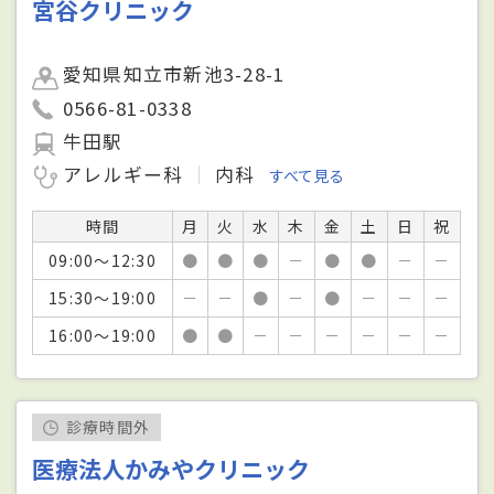
宮谷クリニック
愛知県知立市新池3-28-1
0566-81-0338
牛田駅
アレルギー科
内科
すべて見る
時間
月
火
水
木
金
土
日
祝
09:00～12:30
●
●
●
－
●
●
－
－
15:30～19:00
－
－
●
－
●
－
－
－
16:00～19:00
●
●
－
－
－
－
－
－
診療時間外
医療法人かみやクリニック