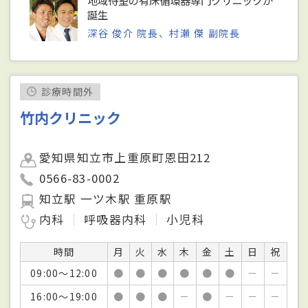
地域待望の有床循環器専門クリニックが
誕生
深谷 俊介 院長、村瀬 傑 副院長
診療時間外
竹内クリニック
愛知県知立市上重原町恩田212
0566-83-0002
知立駅 一ツ木駅 重原駅
内科
呼吸器内科
小児科
時間
月
火
水
木
金
土
日
祝
09:00～12:00
●
●
●
●
●
●
－
－
16:00～19:00
●
●
●
－
●
－
－
－