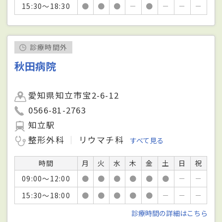
15:30～18:30
●
●
●
－
●
－
－
－
診療時間外
秋田病院
愛知県知立市宝2-6-12
0566-81-2763
知立駅
整形外科
リウマチ科
すべて見る
時間
月
火
水
木
金
土
日
祝
09:00～12:00
●
●
●
●
●
●
－
－
15:30～18:00
●
●
●
●
●
－
－
－
診療時間の詳細はこちら