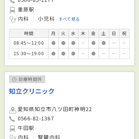
重原駅
内科
小児科
すべて見る
時間
月
火
水
木
金
土
日
祝
08:45～12:00
●
●
●
－
●
●
－
－
15:30～19:00
●
●
●
－
●
－
－
－
診療時間外
知立クリニック
愛知県知立市八ツ田町神明22
0566-82-1367
牛田駅
内科
腎臓内科