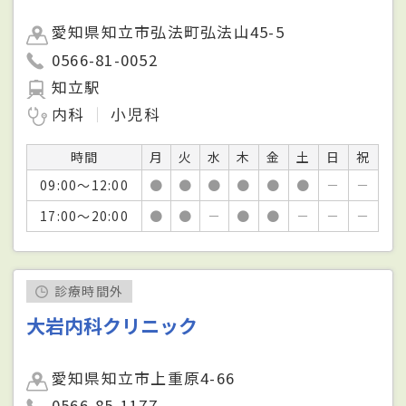
愛知県知立市弘法町弘法山45-5
0566-81-0052
知立駅
内科
小児科
時間
月
火
水
木
金
土
日
祝
09:00～12:00
●
●
●
●
●
●
－
－
17:00～20:00
●
●
－
●
●
－
－
－
診療時間外
大岩内科クリニック
愛知県知立市上重原4-66
0566-85-1177