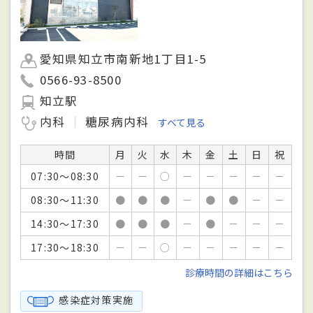
愛知県知立市南新地1丁目1-5
0566-93-8500
知立駅
内科
糖尿病内科
すべて見る
時間
月
火
水
木
金
土
日
祝
07:30～08:30
－
－
○
－
－
－
－
－
08:30～11:30
●
●
●
－
●
●
－
－
14:30～17:30
●
●
●
－
●
－
－
－
17:30～18:30
－
－
○
－
－
－
－
－
診療時間の詳細はこちら
感染症対策実施