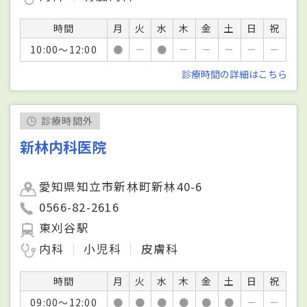
時間
月
火
水
木
金
土
日
祝
10:00～12:00
●
－
●
－
－
－
－
－
診療時間の詳細はこちら
診療時間外
新林内科医院
愛知県知立市新林町新林40-6
0566-82-2616
東刈谷駅
内科
小児科
皮膚科
時間
月
火
水
木
金
土
日
祝
09:00～12:00
●
●
●
●
●
●
－
－