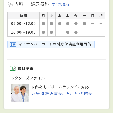
内科
泌尿器科
すべて見る
時間
月
火
水
木
金
土
日
祝
09:00～12:00
●
●
●
●
●
●
－
－
16:00～19:00
●
●
－
●
●
－
－
－
マイナンバーカードの健康保険証利用可能
取材記事
ドクターズファイル
内科としてオールラウンドに対応
水野 健雄 理事長、石川 智啓 院長