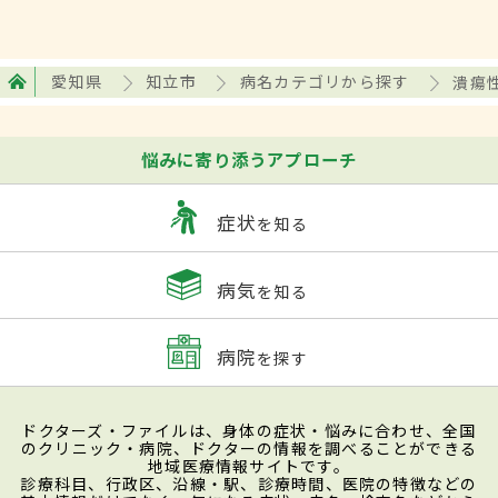
愛知県
知立市
病名カテゴリから探す
潰瘍
悩みに寄り添うアプローチ
症状
を知る
病気
を知る
病院
を探す
ドクターズ・ファイルは、身体の症状・悩みに合わせ、全国
のクリニック・病院、ドクターの情報を調べることができる
地域医療情報サイトです。
診療科目、行政区、沿線・駅、診療時間、医院の特徴などの