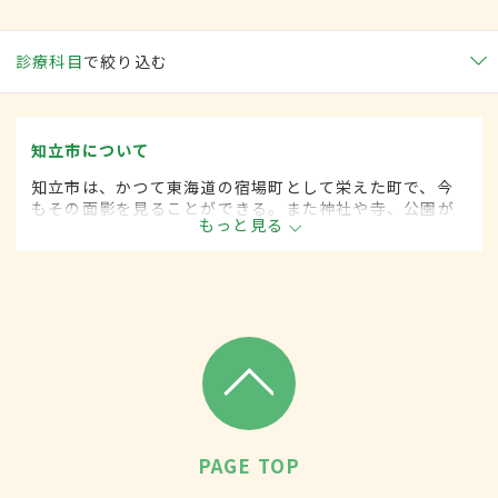
診療科目
で絞り込む
知立市について
知立市は、かつて東海道の宿場町として栄えた町で、今
もその面影を見ることができる。また神社や寺、公園が
もっと見る
多く緑も豊かで、季節ごとにさまざまなイベントが開か
れている。病院や子育てのための施設も充実。
PAGE TOP