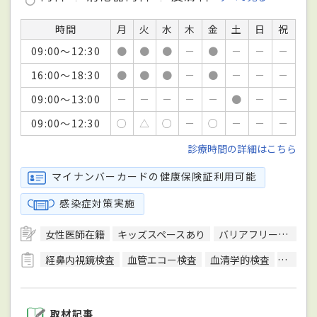
時間
月
火
水
木
金
土
日
祝
09:00～12:30
●
●
●
－
●
－
－
－
16:00～18:30
●
●
●
－
●
－
－
－
09:00～13:00
－
－
－
－
－
●
－
－
09:00～12:30
○
△
○
－
○
－
－
－
診療時間の詳細はこちら
マイナンバーカードの健康保険証利用可能
感染症対策実施
女性医師在籍
キッズスペースあり
バリアフリー対応
経鼻内視鏡検査
血管エコー検査
血清学的検査
顕微鏡
取材記事