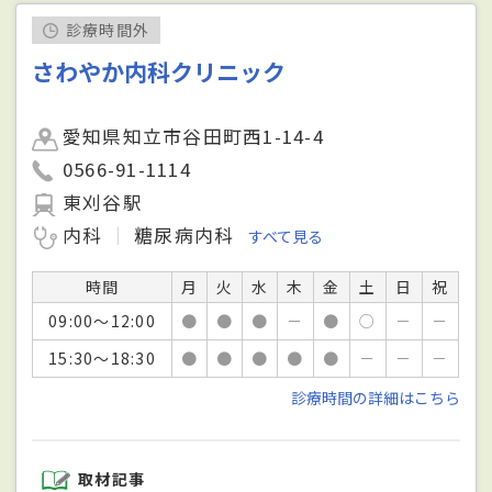
診療時間外
さわやか内科クリニック
愛知県知立市谷田町西1-14-4
0566-91-1114
東刈谷駅
内科
糖尿病内科
すべて見る
時間
月
火
水
木
金
土
日
祝
09:00～12:00
●
●
●
－
●
○
－
－
15:30～18:30
●
●
●
●
●
－
－
－
診療時間の詳細はこちら
取材記事