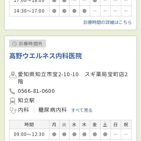
14:30～17:00
●
●
●
●
－
－
－
－
診療時間の詳細はこちら
診療時間外
高野ウエルネス内科医院
愛知県知立市宝2-10-10 スギ薬局宝町店2
階
0566-81-0600
知立駅
内科
糖尿病内科
すべて見る
時間
月
火
水
木
金
土
日
祝
09:00～12:30
●
●
●
●
●
●
－
－