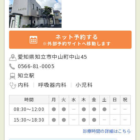
ネット予約する
※外部予約サイトへ移動します
愛知県知立市中山町中山45
0566-81-0005
知立駅
内科
呼吸器内科
小児科
時間
月
火
水
木
金
土
日
祝
08:30～12:00
●
●
－
●
●
●
－
－
15:30～18:30
●
●
－
●
●
－
－
－
診療時間の詳細はこちら