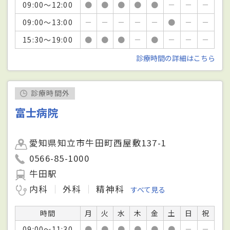
09:00～12:00
●
●
●
●
●
－
－
－
09:00～13:00
－
－
－
－
－
●
－
－
15:30～19:00
●
●
●
－
●
－
－
－
診療時間の詳細はこちら
診療時間外
富士病院
愛知県知立市牛田町西屋敷137-1
0566-85-1000
牛田駅
内科
外科
精神科
すべて見る
時間
月
火
水
木
金
土
日
祝
09:00～11:30
●
●
●
●
●
●
－
－