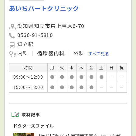
あいちハートクリニック
愛知県知立市東上重原6-70
0566-91-5810
知立駅
内科
循環器内科
外科
すべて見る
時間
月
火
水
木
金
土
日
祝
09:00～12:00
●
●
●
●
●
●
－
－
15:00～18:00
●
●
●
●
●
－
－
－
取材記事
ドクターズファイル