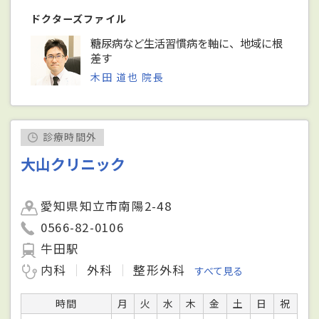
ドクターズファイル
糖尿病など生活習慣病を軸に、地域に根
差す
木田 道也 院長
診療時間外
大山クリニック
愛知県知立市南陽2-48
0566-82-0106
牛田駅
内科
外科
整形外科
すべて見る
時間
月
火
水
木
金
土
日
祝