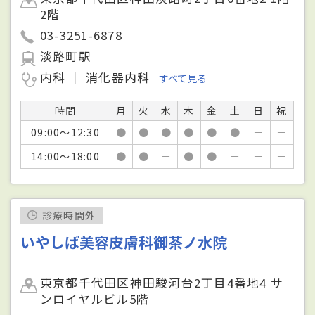
2階
03-3251-6878
淡路町駅
内科
消化器内科
すべて見る
時間
月
火
水
木
金
土
日
祝
09:00～12:30
●
●
●
●
●
●
－
－
14:00～18:00
●
●
－
●
●
－
－
－
診療時間外
いやしば美容皮膚科御茶ノ水院
東京都千代田区神田駿河台2丁目4番地4 サ
ンロイヤルビル5階