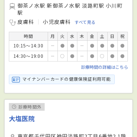
御茶ノ水駅 新御茶ノ水駅 淡路町駅 小川町
駅
皮膚科
小児皮膚科
すべて見る
時間
月
火
水
木
金
土
日
祝
10:15～14:30
－
●
●
－
●
●
●
●
14:30～19:00
－
○
●
－
●
○
●
●
診療時間の詳細はこちら
マイナンバーカードの健康保険証利用可能
診療時間外
大塩医院
東京都千代田区神田淡路町2丁目6番地2 1階