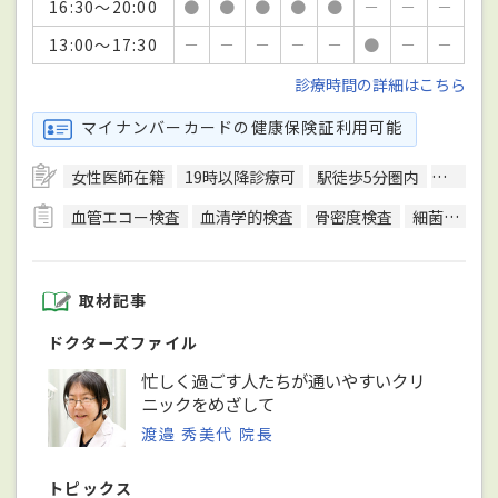
16:30～20:00
●
●
●
●
●
－
－
－
13:00～17:30
－
－
－
－
－
●
－
－
診療時間の詳細はこちら
マイナンバーカードの健康保険証利用可能
女性医師在籍
19時以降診療可
駅徒歩5分圏内
エレベ
血管エコー検査
血清学的検査
骨密度検査
細菌検査
取材記事
ドクターズファイル
忙しく過ごす人たちが通いやすいクリ
ニックをめざして
渡邉 秀美代 院長
トピックス