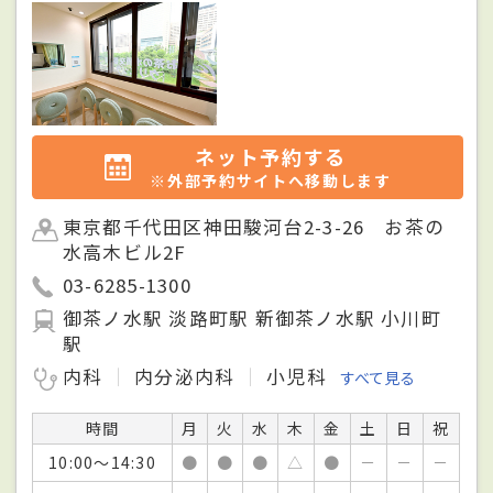
ネット予約する
※外部予約サイトへ移動します
東京都千代田区神田駿河台2-3-26 お茶の
水高木ビル2F
03-6285-1300
御茶ノ水駅 淡路町駅 新御茶ノ水駅 小川町
駅
内科
内分泌内科
小児科
すべて見る
時間
月
火
水
木
金
土
日
祝
10:00～14:30
●
●
●
△
●
－
－
－