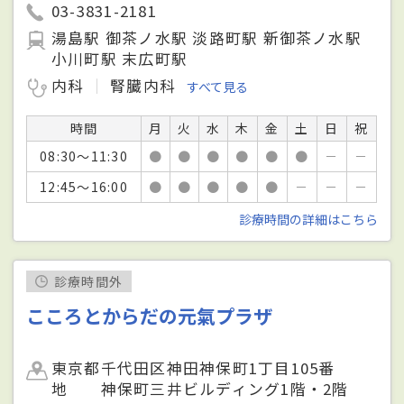
03-3831-2181
湯島駅 御茶ノ水駅 淡路町駅 新御茶ノ水駅
小川町駅 末広町駅
内科
腎臓内科
すべて見る
時間
月
火
水
木
金
土
日
祝
08:30～11:30
●
●
●
●
●
●
－
－
12:45～16:00
●
●
●
●
●
－
－
－
診療時間の詳細はこちら
診療時間外
こころとからだの元氣プラザ
東京都千代田区神田神保町1丁目105番
地 神保町三井ビルディング1階・2階