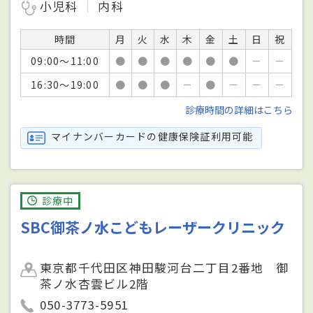
小児科
内科
時間
月
火
水
木
金
土
日
祝
09:00～11:00
●
●
●
●
●
●
－
－
16:30～19:00
●
●
●
－
●
－
－
－
診療時間の詳細はこちら
マイナンバーカードの健康保険証利用可能
診療中
SBC御茶ノ水こどもレーザークリニック
東京都千代田区神田駿河台二丁目2番地 御
茶ノ水杏雲ビル2階
050-3773-5951