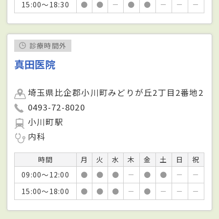
15:00～18:30
●
●
－
●
●
－
－
－
診療時間外
真田医院
埼玉県比企郡小川町みどりが丘2丁目2番地2
0493-72-8020
小川町駅
内科
時間
月
火
水
木
金
土
日
祝
09:00～12:00
●
●
●
－
●
●
－
－
15:00～18:00
●
●
●
－
●
－
－
－