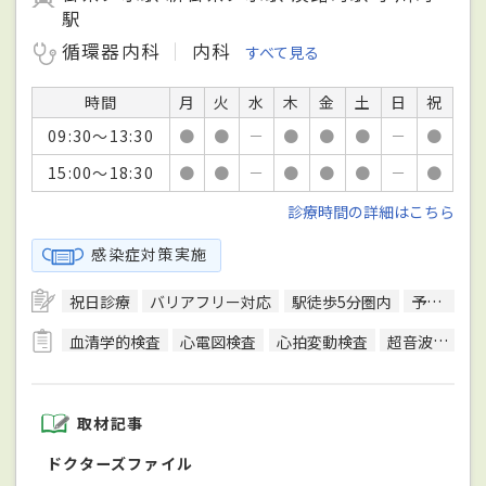
駅
循環器内科
内科
すべて見る
時間
月
火
水
木
金
土
日
祝
09:30～13:30
●
●
－
●
●
●
－
●
15:00～18:30
●
●
－
●
●
●
－
●
診療時間の詳細はこちら
感染症対策実施
祝日診療
バリアフリー対応
駅徒歩5分圏内
予約可
血清学的検査
心電図検査
心拍変動検査
超音波検査
取材記事
ドクターズファイル