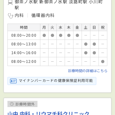
御茶ノ水駅 新御茶ノ水駅 淡路町駅 小川町
駅
内科
循環器内科
時間
月
火
水
木
金
土
日
祝
08:00～20:00
●
●
●
●
●
－
－
－
08:00～13:00
－
－
－
－
－
●
●
－
14:00～16:00
－
－
－
－
－
●
●
－
08:00～12:00
－
－
－
－
－
－
－
●
診療時間の詳細はこちら
マイナンバーカードの健康保険証利用可能
診療時間外
山中 内科・リウマチ科クリニック