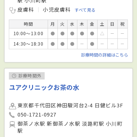
駅 小川町駅
皮膚科
小児皮膚科
すべて見る
時間
月
火
水
木
金
土
日
祝
10:00～13:00
●
●
●
●
●
△
－
－
14:30～18:30
●
●
●
－
●
－
－
－
診療時間の詳細はこちら
診療時間外
ユアクリニックお茶の水
東京都千代田区神田駿河台2-4 日健ビル3F
050-1721-0927
御茶ノ水駅 新御茶ノ水駅 淡路町駅 小川町
駅