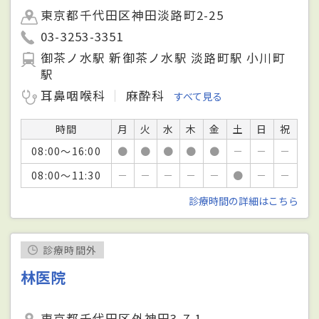
東京都千代田区神田淡路町2-25
03-3253-3351
御茶ノ水駅 新御茶ノ水駅 淡路町駅 小川町
駅
耳鼻咽喉科
麻酔科
すべて見る
時間
月
火
水
木
金
土
日
祝
08:00～16:00
●
●
●
●
●
－
－
－
08:00～11:30
－
－
－
－
－
●
－
－
診療時間の詳細はこちら
診療時間外
林医院
東京都千代田区外神田3-7-1