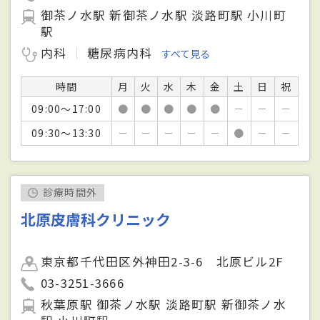
御茶ノ水駅 新御茶ノ水駅 淡路町駅 小川町
駅
内科
糖尿病内科
すべて見る
時間
月
火
水
木
金
土
日
祝
09:00～17:00
●
●
●
●
●
－
－
－
09:30～13:30
－
－
－
－
－
●
－
－
診療時間外
北原皮膚科クリニック
東京都千代田区外神田2-3-6 北原ビル2F
03-3251-3666
秋葉原駅 御茶ノ水駅 淡路町駅 新御茶ノ水