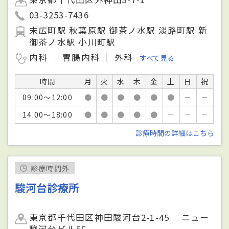
03-3253-7436
末広町駅 秋葉原駅 御茶ノ水駅 淡路町駅 新
御茶ノ水駅 小川町駅
内科
胃腸内科
外科
すべて見る
時間
月
火
水
木
金
土
日
祝
09:00～12:00
●
●
●
●
●
●
－
－
14:00～18:00
●
●
●
●
●
－
－
－
診療時間の詳細はこちら
診療時間外
駿河台診療所
東京都千代田区神田駿河台2-1-45 ニュー
駿河台ビル5F