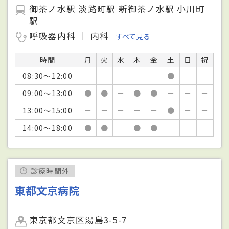
御茶ノ水駅 淡路町駅 新御茶ノ水駅 小川町
駅
呼吸器内科
内科
すべて見る
時間
月
火
水
木
金
土
日
祝
08:30～12:00
－
－
－
－
－
●
－
－
09:00～13:00
●
●
－
●
●
－
－
－
13:00～15:00
－
－
－
－
－
●
－
－
14:00～18:00
●
●
－
●
●
－
－
－
診療時間外
東都文京病院
東京都文京区湯島3-5-7