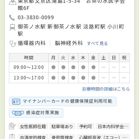
東京都文京区湯島1-5-34 お茶の水医学会
館6F
03-3830-0099
御茶ノ水駅 新御茶ノ水駅 淡路町駅 小川町
駅
循環器内科
脳神経外科
すべて見る
時間
月
火
水
木
金
土
日
祝
09:00～12:00
●
●
●
●
●
－
－
－
13:00～17:00
●
●
●
●
●
－
－
－
診療時間の詳細はこちら
マイナンバーカードの健康保険証利用可能
感染症対策実施
女性医師在籍
駐車場あり
予約可
日本内科学会総合内科専門医
血清学的検査
骨密度検査
心臓超音波（エコー）検査