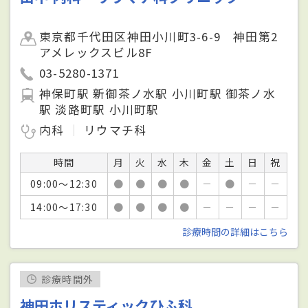
東京都千代田区神田小川町3-6-9 神田第2
アメレックスビル8F
03-5280-1371
神保町駅 新御茶ノ水駅 小川町駅 御茶ノ水
駅 淡路町駅 小川町駅
内科
リウマチ科
時間
月
火
水
木
金
土
日
祝
09:00～12:30
●
●
●
●
－
●
－
－
14:00～17:30
●
●
●
●
－
－
－
－
診療時間の詳細はこちら
診療時間外
神田ホリスティックひふ科