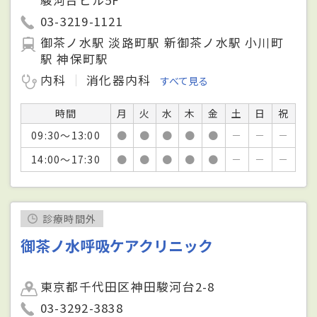
03-3219-1121
御茶ノ水駅 淡路町駅 新御茶ノ水駅 小川町
駅 神保町駅
内科
消化器内科
すべて見る
時間
月
火
水
木
金
土
日
祝
09:30～13:00
●
●
●
●
●
－
－
－
14:00～17:30
●
●
●
●
●
－
－
－
診療時間外
御茶ノ水呼吸ケアクリニック
東京都千代田区神田駿河台2-8
03-3292-3838