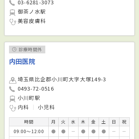
03-6281-3073
御茶ノ水駅
美容皮膚科
診療時間外
内田医院
埼玉県比企郡小川町大字大塚149-3
0493-72-0516
小川町駅
内科
小児科
時間
月
火
水
木
金
土
日
祝
09:00～12:00
●
●
－
●
●
●
－
－