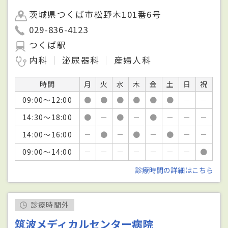
茨城県つくば市松野木101番6号
029-836-4123
つくば駅
内科
泌尿器科
産婦人科
時間
月
火
水
木
金
土
日
祝
09:00～12:00
●
●
●
●
●
●
－
－
14:30～18:00
●
－
●
－
●
－
－
－
14:00～16:00
－
●
－
●
－
●
－
－
09:00～14:00
－
－
－
－
－
－
－
●
診療時間の詳細はこちら
診療時間外
筑波メディカルセンター病院