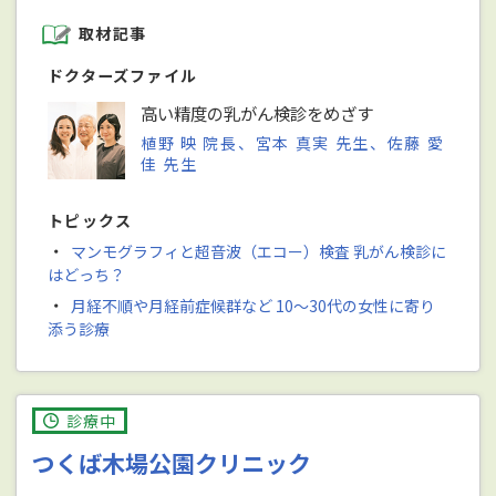
取材記事
ドクターズファイル
高い精度の乳がん検診をめざす
植野 映 院長、宮本 真実 先生、佐藤 愛
佳 先生
トピックス
・
マンモグラフィと超音波（エコー）検査 乳がん検診に
はどっち？
・
月経不順や月経前症候群など 10～30代の女性に寄り
添う診療
診療中
つくば木場公園クリニック