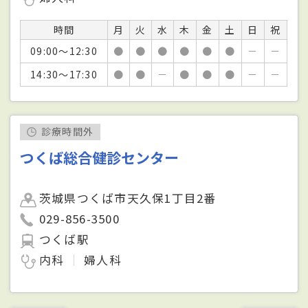
時間
月
火
水
木
金
土
日
祝
09:00～12:30
●
●
●
●
●
●
－
－
14:30～17:30
●
●
－
●
●
●
－
－
診療時間外
つくば総合健診センター
茨城県つくば市天久保1丁目2番
029-856-3500
つくば駅
内科
婦人科