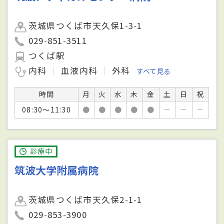
茨城県つくば市天久保1-3-1
029-851-3511
つくば駅
内科
血液内科
外科
すべて見る
時間
月
火
水
木
金
土
日
祝
08:30～11:30
●
●
●
●
●
－
－
－
診療中
筑波大学附属病院
茨城県つくば市天久保2-1-1
029-853-3900