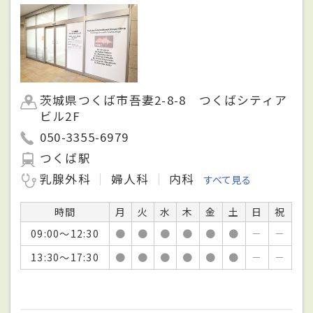
茨城県つくば市吾妻2-8-8 つくばシティア
ビル2F
050-3355-6979
つくば駅
乳腺外科
婦人科
内科
すべて見る
時間
月
火
水
木
金
土
日
祝
09:00～12:30
●
●
●
●
●
●
－
－
13:30～17:30
●
●
●
●
●
●
－
－