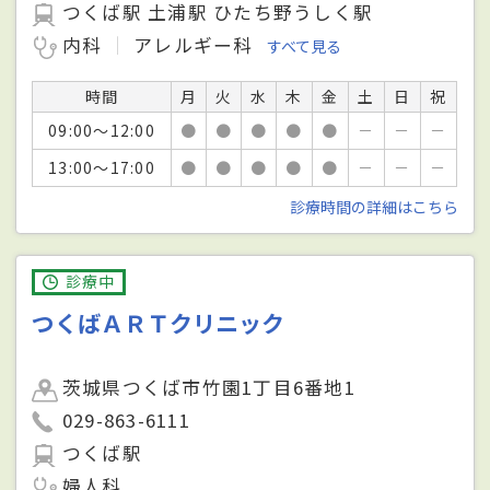
つくば駅 土浦駅 ひたち野うしく駅
内科
アレルギー科
すべて見る
時間
月
火
水
木
金
土
日
祝
09:00～12:00
●
●
●
●
●
－
－
－
13:00～17:00
●
●
●
●
●
－
－
－
診療時間の詳細はこちら
診療中
つくばＡＲＴクリニック
茨城県つくば市竹園1丁目6番地1
029-863-6111
つくば駅
婦人科