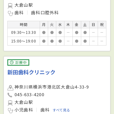
大倉山駅
歯科
歯科口腔外科
時間
月
火
水
木
金
土
日
祝
09:30～13:30
●
●
●
－
●
●
－
－
15:00～19:00
●
●
●
－
●
●
－
－
診療中
新田歯科クリニック
神奈川県横浜市港北区大倉山4-33-9
045-633-4200
大倉山駅
小児歯科
歯科
すべて見る