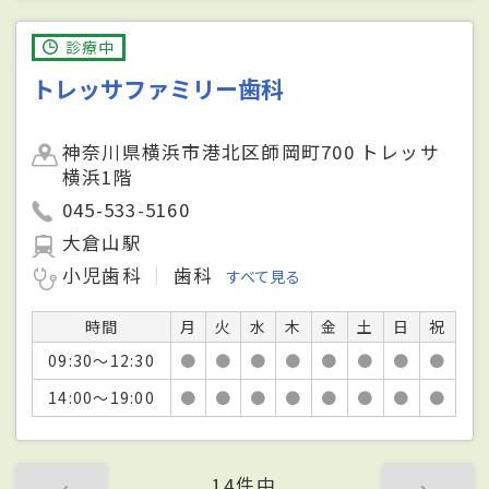
診療中
トレッサファミリー歯科
神奈川県横浜市港北区師岡町700 トレッサ
横浜1階
045-533-5160
大倉山駅
小児歯科
歯科
すべて見る
時間
月
火
水
木
金
土
日
祝
09:30～12:30
●
●
●
●
●
●
●
●
14:00～19:00
●
●
●
●
●
●
●
●
14件中