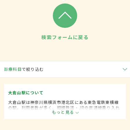
検索フォームに戻る
診療科目
で絞り込む
大倉山駅について
大倉山駅は神奈川県横浜市港北区にある東急電鉄東横線
の駅。利用者数が多く、相模鉄道・JRの直通線乗り入れ
もっと見る
の開発が進められている。駅前にはエルム通商店街、レ
モンロード商店街、オリーブ通商店街という3つの商店街
があり、賑わいを見せている。