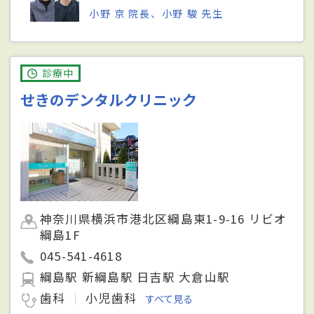
小野 京 院長、小野 駿 先生
診療中
せきのデンタルクリニック
神奈川県横浜市港北区綱島東1-9-16 リビオ
綱島1F
045-541-4618
綱島駅 新綱島駅 日吉駅 大倉山駅
歯科
小児歯科
すべて見る