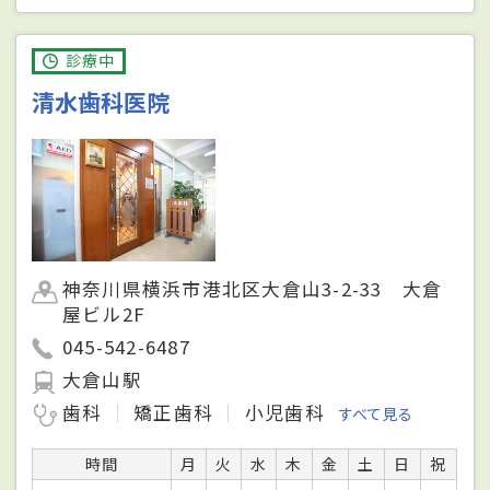
診療中
清水歯科医院
神奈川県横浜市港北区大倉山3-2-33 大倉
屋ビル2F
045-542-6487
大倉山駅
歯科
矯正歯科
小児歯科
すべて見る
時間
月
火
水
木
金
土
日
祝