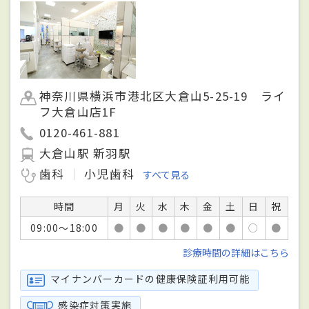
神奈川県横浜市港北区大倉山5-25-19 ライ
フ大倉山店1F
0120-461-881
大倉山駅 新羽駅
歯科
小児歯科
すべて見る
時間
月
火
水
木
金
土
日
祝
09:00～18:00
●
●
●
●
●
●
○
●
診療時間の詳細はこちら
マイナンバーカードの健康保険証利用可能
感染症対策実施