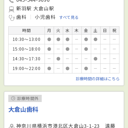
新羽駅 大倉山駅
歯科
小児歯科
すべて見る
時間
月
火
水
木
金
土
日
祝
10:30～13:00
●
●
●
－
●
●
－
－
15:00～18:00
●
－
●
－
●
－
－
－
14:30～17:30
－
●
－
－
－
●
－
－
19:00～22:00
●
－
●
－
●
－
－
－
診療時間の詳細はこちら
診療時間外
大倉山歯科
神奈川県横浜市港北区大倉山3-1-23 遠藤