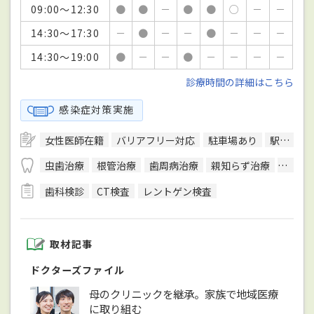
09:00～12:30
●
●
－
●
●
○
－
－
14:30～17:30
－
●
－
－
●
－
－
－
14:30～19:00
●
－
－
●
－
－
－
－
診療時間の詳細はこちら
感染症対策実施
女性医師在籍
バリアフリー対応
駐車場あり
駅徒歩5分圏内
虫歯治療
根管治療
歯周病治療
親知らず治療
顎関節
歯科検診
CT検査
レントゲン検査
取材記事
ドクターズファイル
母のクリニックを継承。家族で地域医療
に取り組む