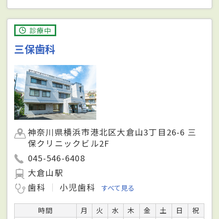
診療中
三保歯科
神奈川県横浜市港北区大倉山3丁目26-6 三
保クリニックビル2F
045-546-6408
大倉山駅
歯科
小児歯科
すべて見る
時間
月
火
水
木
金
土
日
祝