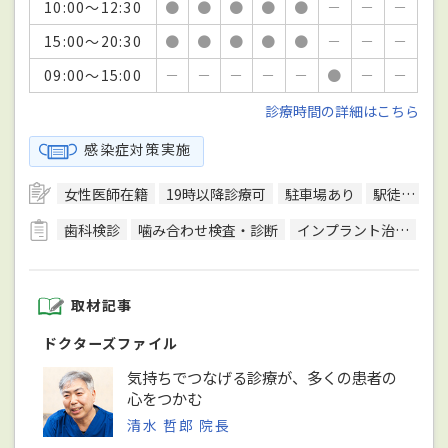
10:00～12:30
●
●
●
●
●
－
－
－
15:00～20:30
●
●
●
●
●
－
－
－
09:00～15:00
－
－
－
－
－
●
－
－
診療時間の詳細はこちら
感染症対策実施
女性医師在籍
19時以降診療可
駐車場あり
駅徒歩5分圏内
歯科検診
噛み合わせ検査・診断
インプラント治療
歯
取材記事
ドクターズファイル
気持ちでつなげる診療が、多くの患者の
心をつかむ
清水 哲郎 院長