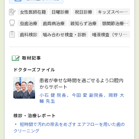
女性医師在籍
日曜診療
祝日診療
キッズスペースあり
虫歯治療
歯周病治療
親知らず治療
顎関節治療
入れ
歯科検診
噛み合わせ検査・診断
唾液検査（サリバテスト）
取材記事
ドクターズファイル
患者が幸せな時間を過ごせるよう口腔内
からサポート
小石 健 院長、今田 愛 副院長、岡野 大
輔 先生
検診・治療レポート
・
短時間で汚れの除去をめざす エアフローを用いた歯の
クリーニング