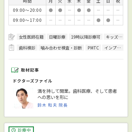
時間
月
火
水
木
金
土
日
祝
09:00～20:00
●
●
－
●
●
－
－
－
09:00～17:00
－
－
－
－
－
●
●
－
女性医師在籍
日曜診療
19時以降診療可
キッズスペースあり
歯科検診
噛み合わせ検査・診断
PMTC
インプラント治療
取材記事
ドクターズファイル
満を持して開業。歯科医療、そして患者
への思いを形に
鈴木 和夫 院長
診療中