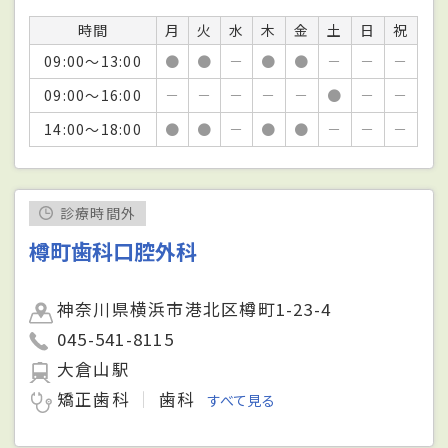
時間
月
火
水
木
金
土
日
祝
09:00～13:00
●
●
－
●
●
－
－
－
09:00～16:00
－
－
－
－
－
●
－
－
14:00～18:00
●
●
－
●
●
－
－
－
診療時間外
樽町歯科口腔外科
神奈川県横浜市港北区樽町1-23-4
045-541-8115
大倉山駅
矯正歯科
歯科
すべて見る