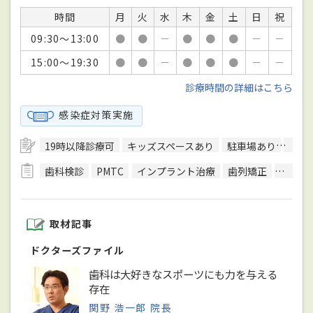
時間
月
火
水
木
金
土
日
祝
09:30～13:00
●
●
－
●
●
●
－
－
15:00～19:30
●
●
－
●
●
●
－
－
診療時間の詳細はこちら
感染症対策実施
19時以降診療可
キッズスペースあり
駐車場あり
駅徒
歯科検診
PMTC
インプラント治療
歯列矯正
マウス
取材記事
ドクターズファイル
歯科は大好きなスポーツにも力を与える
存在
関野 浩一郎 院長