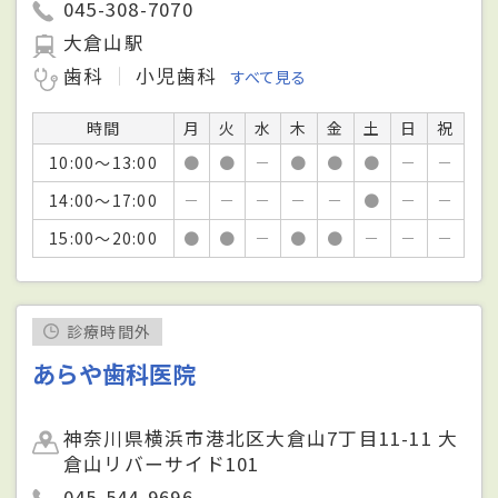
045-308-7070
大倉山駅
歯科
小児歯科
すべて見る
時間
月
火
水
木
金
土
日
祝
10:00～13:00
●
●
－
●
●
●
－
－
14:00～17:00
－
－
－
－
－
●
－
－
15:00～20:00
●
●
－
●
●
－
－
－
診療時間外
あらや歯科医院
神奈川県横浜市港北区大倉山7丁目11-11 大
倉山リバーサイド101
045-544-9696