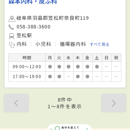
森本内科・皮ふ科
岐阜県羽島郡笠松町奈良町119
058-388-3600
笠松駅
内科
小児科
循環器内科
すべて見る
時間
月
火
水
木
金
土
日
祝
09:00～12:00
●
●
●
●
●
●
－
－
17:00～19:00
●
●
－
●
●
－
－
－
8件中
1〜8件を表示