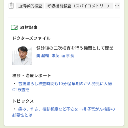
血清学的検査
呼吸機能検査（スパイロメトリー）
骨密
取材記事
ドクターズファイル
健診後の二次検査を行う機関として開業
美濃輪 博英 理事長
検診・治療レポート
・
苦痛減らし検査時間も10分程 早期のがん発見に大腸
CT検査を
トピックス
・
痛み、怖さ、検診頻度など不安を一掃 子宮がん検診の
必要性とは