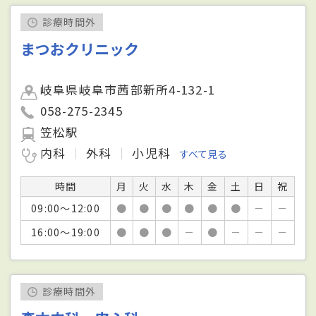
診療時間外
まつおクリニック
岐阜県岐阜市茜部新所4-132-1
058-275-2345
笠松駅
内科
外科
小児科
すべて見る
時間
月
火
水
木
金
土
日
祝
09:00～12:00
●
●
●
●
●
●
－
－
16:00～19:00
●
●
●
－
●
－
－
－
診療時間外