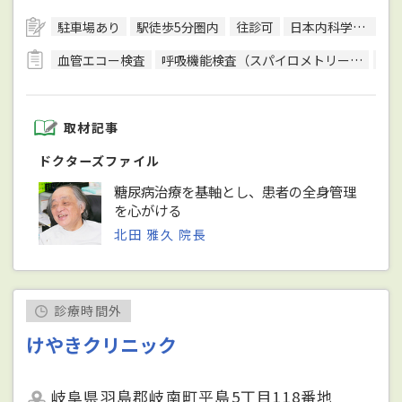
駐車場あり
駅徒歩5分圏内
往診可
日本内科学会総合内科専門医
血管エコー検査
呼吸機能検査（スパイロメトリー）
骨
取材記事
ドクターズファイル
糖尿病治療を基軸とし、患者の全身管理
を心がける
北田 雅久 院長
診療時間外
けやきクリニック
岐阜県羽島郡岐南町平島5丁目118番地