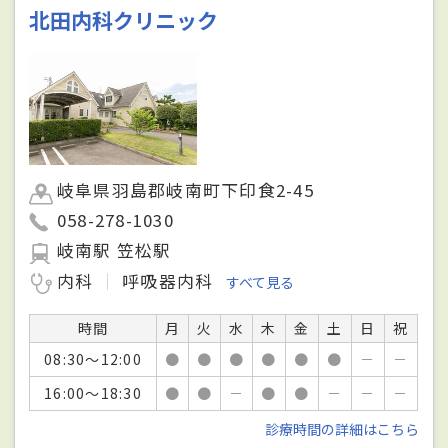
北田内科クリニック
岐阜県羽島郡岐南町下印食2-45
058-278-1030
岐南駅 笠松駅
内科
呼吸器内科
すべて見る
時間
月
火
水
木
金
土
日
祝
08:30～12:00
●
●
●
●
●
●
－
－
16:00～18:30
●
●
－
●
●
－
－
－
診療時間の詳細はこちら