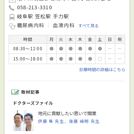
058-213-3310
岐阜駅 笠松駅 手力駅
糖尿病内科
血液内科
すべて見る
時間
月
火
水
木
金
土
日
祝
08:30～12:00
●
●
●
●
●
●
－
－
15:00～18:00
●
●
●
●
●
○
－
－
診療時間の詳細はこちら
取材記事
ドクターズファイル
地元に貢献したい思いで開業
伊藤 隼 先生、後藤 峰明 先生