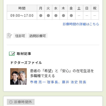
時間
月
火
水
木
金
土
日
祝
09:00～17:00
●
●
●
●
●
－
－
－
診療時間の詳細はこちら
往診可
訪問診療可
取材記事
ドクターズファイル
患者の「希望」と「安心」の在宅生活を
多職種で支える
市橋 亮一 理事長、藤井 浩史 院長
診療時間外