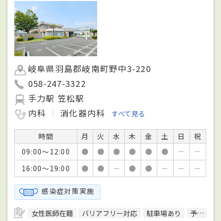
岐阜県羽島郡岐南町野中3-220
058-247-3322
手力駅 笠松駅
内科
消化器内科
すべて見る
時間
月
火
水
木
金
土
日
祝
09:00～12:00
●
●
●
●
●
●
－
－
16:00～19:00
●
●
－
●
●
－
－
－
感染症対策実施
女性医師在籍
バリアフリー対応
駐車場あり
予約可