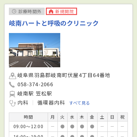
診療時間外
新規開院
岐南ハートと呼吸のクリニック
岐阜県羽島郡岐南町伏屋4丁目64番地
058-374-2066
岐南駅 笠松駅
内科
循環器内科
すべて見る
時間
月
火
水
木
金
土
日
祝
09:00～12:00
－
●
●
●
●
－
－
－
16:00～19:00
－
●
●
●
●
－
－
－