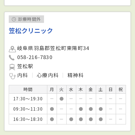
診療時間外
笠松クリニック
岐阜県羽島郡笠松町東陽町34
058-216-7830
笠松駅
内科
心療内科
精神科
時間
月
火
水
木
金
土
日
祝
17:30～19:30
－
●
－
－
－
－
－
－
09:30～11:30
●
－
－
●
●
●
－
－
16:30～18:30
●
－
●
●
●
●
－
－