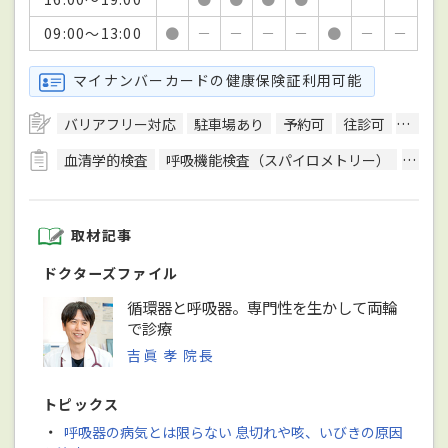
09:00～13:00
●
－
－
－
－
●
－
－
マイナンバーカードの健康保険証利用可能
バリアフリー対応
駐車場あり
予約可
往診可
訪問診
血清学的検査
呼吸機能検査（スパイロメトリー）
骨密
取材記事
ドクターズファイル
循環器と呼吸器。専門性を生かして両輪
で診療
吉眞 孝 院長
トピックス
・
呼吸器の病気とは限らない 息切れや咳、いびきの原因