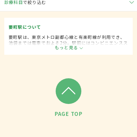
診療科目
で絞り込む
要町駅について
要町駅は、東京メトロ副都心線と有楽町線が利用でき、
池袋までは電車でおよそ2分。駅前にはコンビニエンスス
もっと見る
トアやファミリーレストラン、定食屋など飲食関係の店
が充実している。周辺は歩道が整備されている道が多
く、子どもにも配慮されている。
PAGE TOP