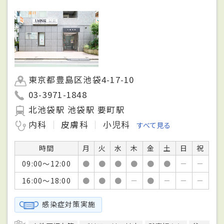
東京都豊島区池袋4-17-10
03-3971-1848
北池袋駅 池袋駅 要町駅
内科
皮膚科
小児科
すべて見る
時間
月
火
水
木
金
土
日
祝
09:00～12:00
●
●
●
●
●
●
－
－
16:00～18:00
●
●
●
－
●
－
－
－
感染症対策実施