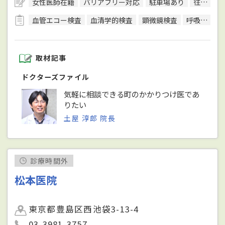
女性医師在籍
バリアフリー対応
駐車場あり
往診可
血管エコー検査
血清学的検査
顕微鏡検査
呼吸機能検査（スパイロメトリー）
取材記事
ドクターズファイル
気軽に相談できる町のかかりつけ医であ
りたい
土屋 淳郎 院長
診療時間外
松本医院
東京都豊島区西池袋3-13-4
03-3981-3757