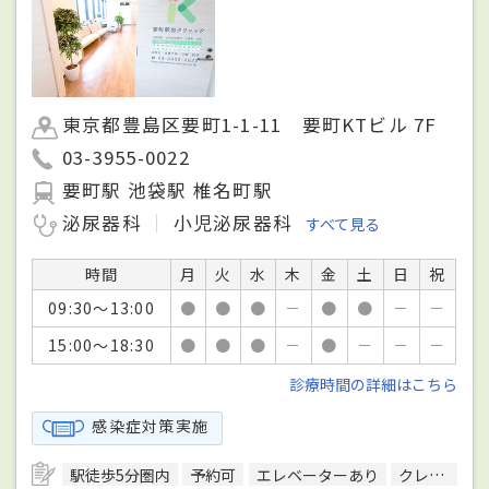
東京都豊島区要町1-1-11 要町KTビル 7F
03-3955-0022
要町駅 池袋駅 椎名町駅
泌尿器科
小児泌尿器科
すべて見る
時間
月
火
水
木
金
土
日
祝
09:30～13:00
●
●
●
－
●
●
－
－
15:00～18:30
●
●
●
－
●
－
－
－
診療時間の詳細はこちら
感染症対策実施
駅徒歩5分圏内
予約可
エレベーターあり
クレジットカード対応