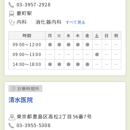
03-3957-2928
要町駅
内科
消化器内科
すべて見る
時間
月
火
水
木
金
土
日
祝
09:00～12:00
●
●
●
●
●
－
－
－
09:00～13:00
－
－
－
－
－
●
－
－
14:00～18:00
●
●
●
●
●
－
－
－
診療時間外
清水医院
東京都豊島区高松2丁目56番7号
03-3955-5308