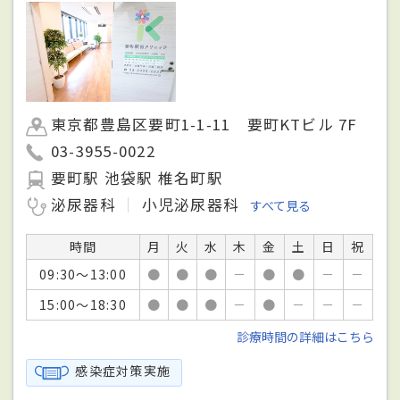
東京都豊島区要町1-1-11 要町KTビル 7F
03-3955-0022
要町駅 池袋駅 椎名町駅
泌尿器科
小児泌尿器科
すべて見る
時間
月
火
水
木
金
土
日
祝
09:30～13:00
●
●
●
－
●
●
－
－
15:00～18:30
●
●
●
－
●
－
－
－
診療時間の詳細はこちら
感染症対策実施