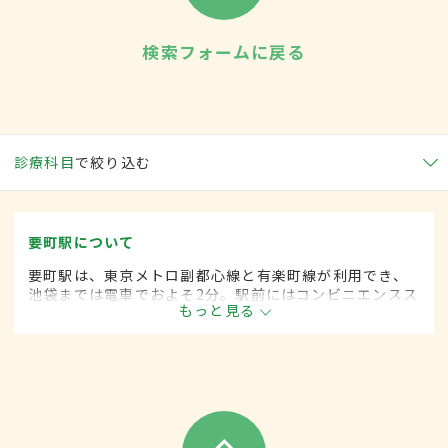
検索フォームに戻る
診療科目
で絞り込む
要町駅について
要町駅は、東京メトロ副都心線と有楽町線が利用でき、
池袋までは電車でおよそ2分。駅前にはコンビニエンスス
もっと見る
トアやファミリーレストラン、定食屋など飲食関係の店
が充実している。周辺は歩道が整備されている道が多
く、子どもにも配慮されている。