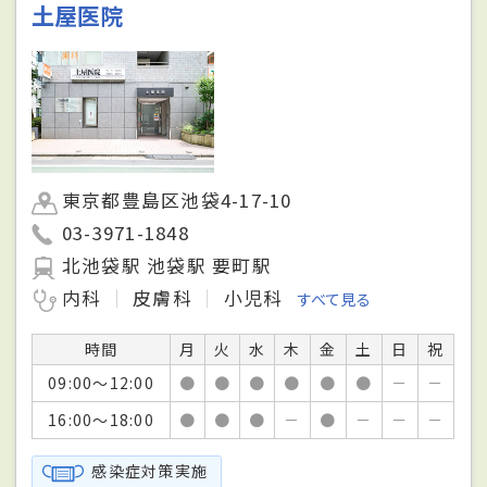
土屋医院
東京都豊島区池袋4-17-10
03-3971-1848
北池袋駅 池袋駅 要町駅
内科
皮膚科
小児科
すべて見る
時間
月
火
水
木
金
土
日
祝
09:00～12:00
●
●
●
●
●
●
－
－
16:00～18:00
●
●
●
－
●
－
－
－
感染症対策実施