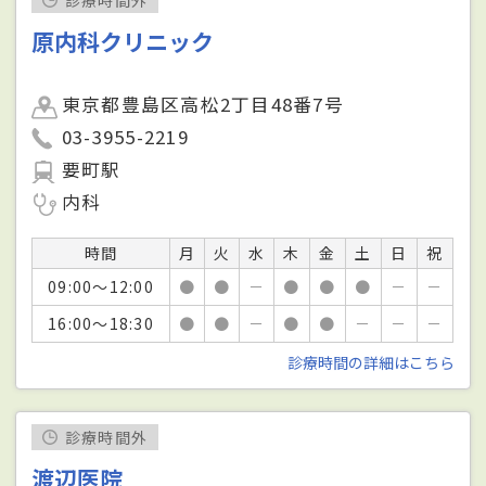
原内科クリニック
東京都豊島区高松2丁目48番7号
03-3955-2219
要町駅
内科
時間
月
火
水
木
金
土
日
祝
09:00～12:00
●
●
－
●
●
●
－
－
16:00～18:30
●
●
－
●
●
－
－
－
診療時間の詳細はこちら
診療時間外
渡辺医院