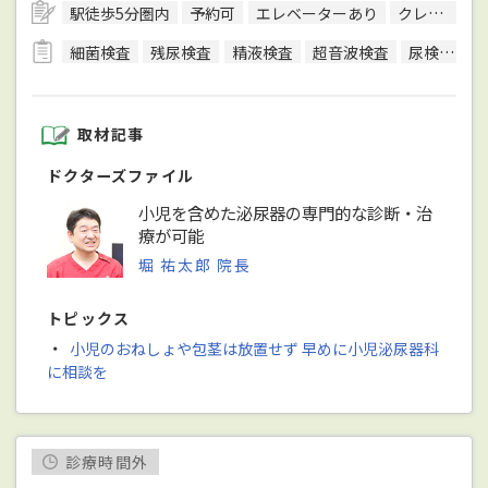
駅徒歩5分圏内
予約可
エレベーターあり
クレジットカード対応
細菌検査
残尿検査
精液検査
超音波検査
尿検査
取材記事
ドクターズファイル
小児を含めた泌尿器の専門的な診断・治
療が可能
堀 祐太郎 院長
トピックス
・
小児のおねしょや包茎は放置せず 早めに小児泌尿器科
に相談を
診療時間外