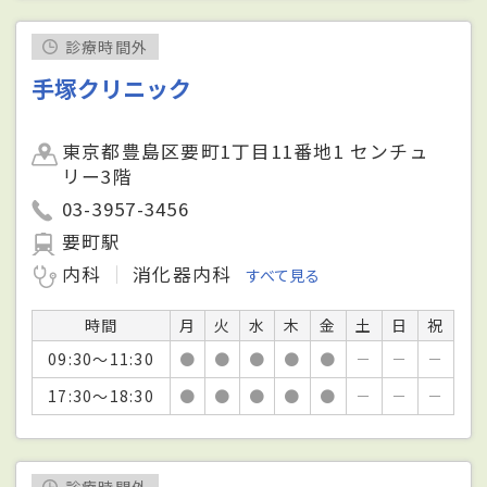
診療時間外
手塚クリニック
東京都豊島区要町1丁目11番地1 センチュ
リー3階
03-3957-3456
要町駅
内科
消化器内科
すべて見る
時間
月
火
水
木
金
土
日
祝
09:30～11:30
●
●
●
●
●
－
－
－
17:30～18:30
●
●
●
●
●
－
－
－
診療時間外