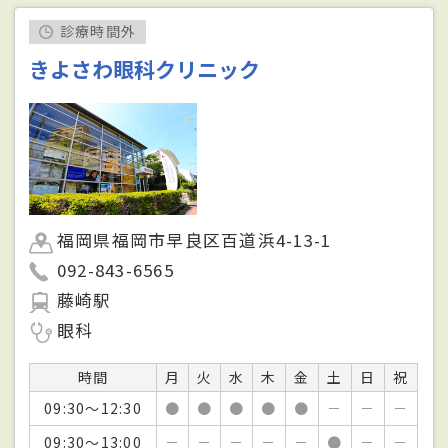
診療時間外
きよさわ眼科クリニック
福岡県福岡市早良区百道浜4-13-1
092-843-6565
藤崎駅
眼科
時間
月
火
水
木
金
土
日
祝
09:30～12:30
●
●
●
●
●
－
－
－
09:30～13:00
－
－
－
－
－
●
－
－