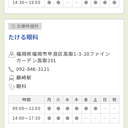
14:30～19:00
●
●
－
－
●
●
●
●
診療時間外
たける眼科
福岡県福岡市早良区高取1-3-20ファイン
ガーデン高取201
092-846-3121
藤崎駅
眼科
時間
月
火
水
木
金
土
日
祝
09:00～12:00
●
●
●
●
●
●
－
－
14:00～17:30
●
●
●
●
－
－
－
－