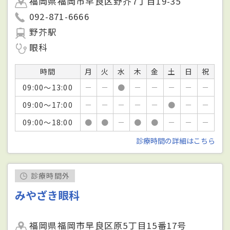
福岡県福岡市早良区野芥7丁目19-35
092-871-6666
野芥駅
眼科
時間
月
火
水
木
金
土
日
祝
09:00～13:00
－
－
●
－
－
－
－
－
09:00～17:00
－
－
－
－
－
●
－
－
09:00～18:00
●
●
－
●
●
－
－
－
診療時間の詳細はこちら
診療時間外
みやざき眼科
福岡県福岡市早良区原5丁目15番17号