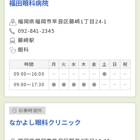
福田眼科病院
福岡県福岡市早良区藤崎1丁目24-1
092-841-2345
藤崎駅
眼科
時間
月
火
水
木
金
土
日
祝
09:00～16:00
－
－
－
－
－
●
－
－
09:00～17:30
●
●
●
●
●
－
－
－
診療時間外
なかよし眼科クリニック