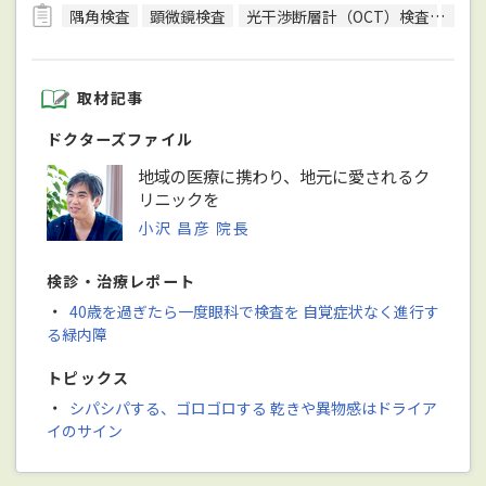
隅角検査
顕微鏡検査
光干渉断層計（OCT）検査
色覚
取材記事
ドクターズファイル
地域の医療に携わり、地元に愛されるク
リニックを
小沢 昌彦 院長
検診・治療レポート
・
40歳を過ぎたら一度眼科で検査を 自覚症状なく進行す
る緑内障
トピックス
・
シパシパする、ゴロゴロする 乾きや異物感はドライア
イのサイン