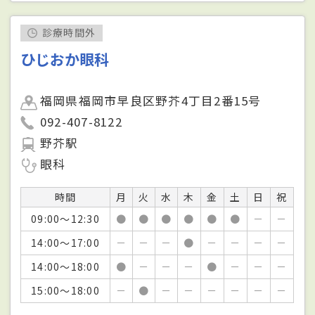
診療時間外
ひじおか眼科
福岡県福岡市早良区野芥4丁目2番15号
092-407-8122
野芥駅
眼科
時間
月
火
水
木
金
土
日
祝
09:00～12:30
●
●
●
●
●
●
－
－
14:00～17:00
－
－
－
●
－
－
－
－
14:00～18:00
●
－
－
－
●
－
－
－
15:00～18:00
－
●
－
－
－
－
－
－