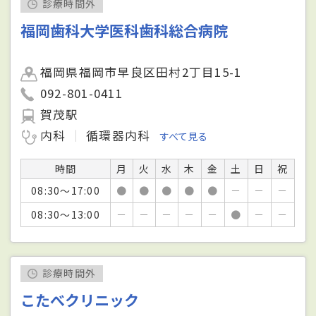
診療時間外
福岡歯科大学医科歯科総合病院
福岡県福岡市早良区田村2丁目15-1
092-801-0411
賀茂駅
内科
循環器内科
すべて見る
時間
月
火
水
木
金
土
日
祝
08:30～17:00
●
●
●
●
●
－
－
－
08:30～13:00
－
－
－
－
－
●
－
－
診療時間外
こたべクリニック