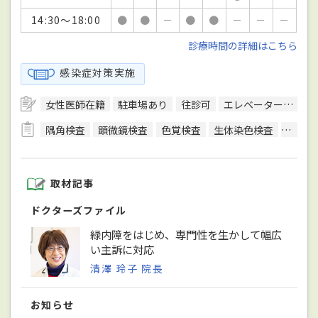
14:30～18:00
●
●
－
●
●
－
－
－
診療時間の詳細はこちら
感染症対策実施
女性医師在籍
駐車場あり
往診可
エレベーターあり
隅角検査
顕微鏡検査
色覚検査
生体染色検査
調節近
取材記事
ドクターズファイル
緑内障をはじめ、専門性を生かして幅広
い主訴に対応
清澤 玲子 院長
お知らせ