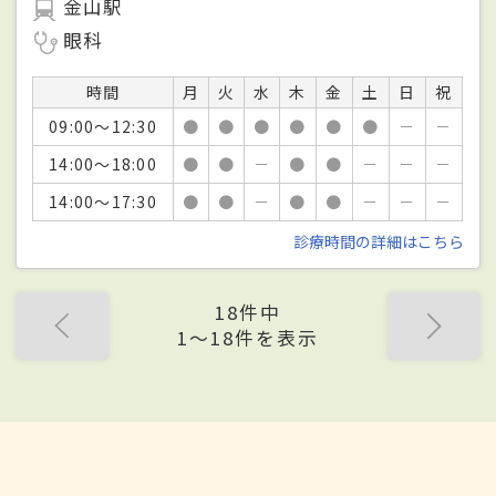
金山駅
眼科
時間
月
火
水
木
金
土
日
祝
09:00～12:30
●
●
●
●
●
●
－
－
14:00～18:00
●
●
－
●
●
－
－
－
14:00～17:30
●
●
－
●
●
－
－
－
診療時間の詳細はこちら
18件中
1〜18件を表示