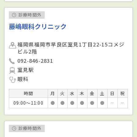
診療時間外
藤嶋眼科クリニック
福岡県福岡市早良区室見1丁目22-15コメジ
ビル2階
092-846-2831
室見駅
眼科
時間
月
火
水
木
金
土
日
祝
09:00～11:00
●
●
●
●
●
●
－
－
診療時間外