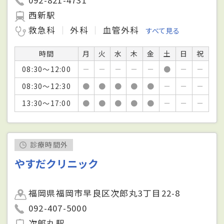
西新駅
救急科
外科
血管外科
すべて見る
時間
月
火
水
木
金
土
日
祝
08:30～12:00
－
－
－
－
－
●
－
－
08:30～12:30
●
●
●
●
●
－
－
－
13:30～17:00
●
●
●
●
●
－
－
－
診療時間外
やすだクリニック
福岡県福岡市早良区次郎丸3丁目22-8
092-407-5000
次郎丸駅