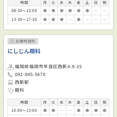
時間
月
火
水
木
金
土
日
祝
08:30～12:00
●
●
●
●
●
●
－
－
13:30～17:30
●
●
●
－
●
－
－
－
診療時間外
にしじん眼科
福岡県福岡市早良区西新4-9-35
092-845-5670
西新駅
眼科
時間
月
火
水
木
金
土
日
祝
10:00～13:00
●
●
－
－
●
●
●
●