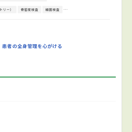
トリー）
骨密度検査
細菌検査
心臓超音波（エコー）検査
心電図検
、患者の全身管理を心がける