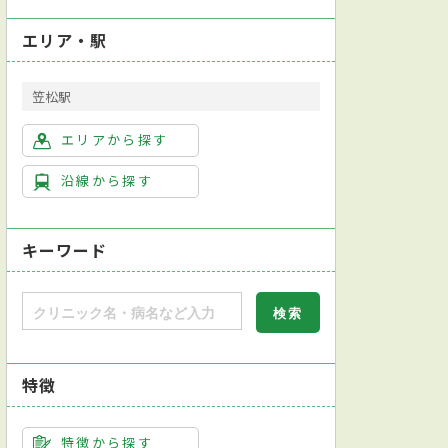
エリア・駅
笠松駅
エリアから探す
沿線から探す
キーワード
会産婦人科専門医
入院設備（有床施設）あり
特徴
超音波（エコー）検査
心電図検査
神経心理検査（認知症検査）
大腸生
特徴から探す