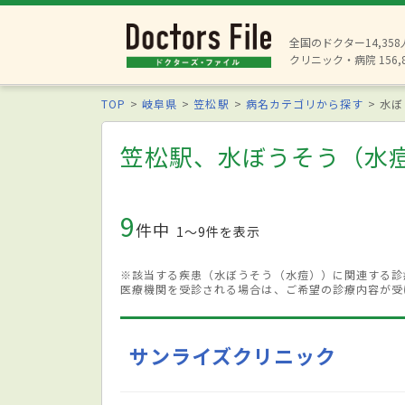
全国のドクター14,35
クリニック・病院 156,
TOP
岐阜県
笠松駅
病名カテゴリから探す
水ぼ
笠松駅、水ぼうそう（水
9
件中
1〜9件を表示
※該当する疾患（水ぼうそう（水痘））に関連する診
医療機関を受診される場合は、ご希望の診療内容が受
サンライズクリニック