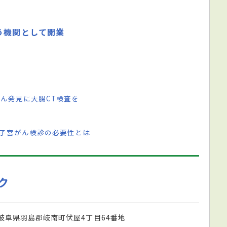
う機関として開業
がん発見に大腸CT検査を
 子宮がん検診の必要性とは
ク
岐阜県羽島郡岐南町伏屋4丁目64番地