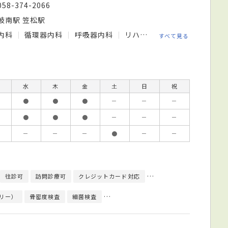
058-374-2066
岐南駅 笠松駅
内科
循環器内科
呼吸器内科
リハビリテーション科
すべて見る
水
木
金
土
日
祝
●
●
●
－
－
－
●
●
●
－
－
－
－
－
－
●
－
－
往診可
訪問診療可
クレジットカード対応
健康診断対応
日本内科
リー）
骨密度検査
細菌検査
心臓超音波（エコー）検査
心電図検査