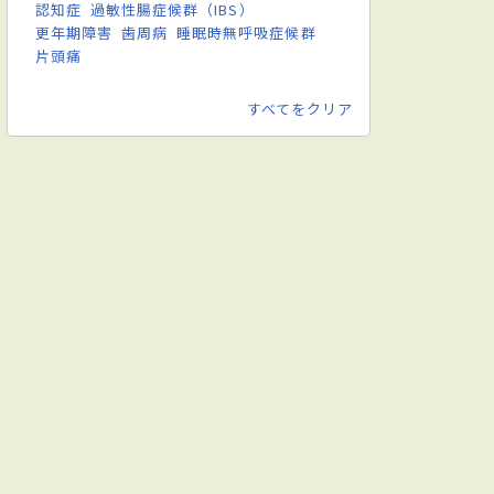
認知症
過敏性腸症候群（IBS）
更年期障害
歯周病
睡眠時無呼吸症候群
片頭痛
すべてをクリア