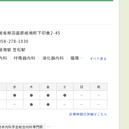
岐阜県羽島郡岐南町下印食2-45
058-278-1030
岐南駅 笠松駅
内科
呼吸器内科
消化器内科
循環器内科
小児科
内分
すべて見る
水
木
金
土
日
祝
●
●
●
●
－
－
－
●
●
－
－
－
診療時間の詳細はこちら
日本内科学会総合内科専門医
日本内分泌学会内分泌代謝科専門医
日本糖尿