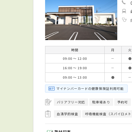
時間
月
火
09:00 ～ 12:00
－
●
16:00 ～ 19:00
－
●
09:00 ～ 13:00
●
－
マイナンバーカードの健康保険証利用可能
バリアフリー対応
駐車場あり
予約可
血清学的検査
呼吸機能検査（スパイロメト
取材記事