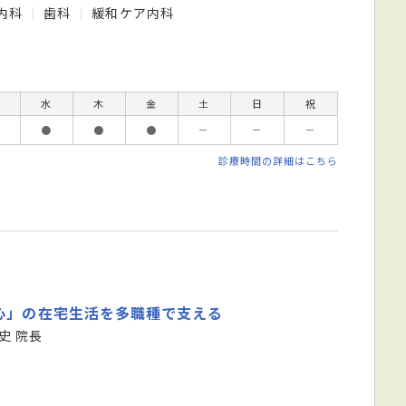
内科
歯科
緩和ケア内科
水
木
金
土
日
祝
●
●
●
－
－
－
診療時間の詳細はこちら
心」の在宅生活を多職種で支える
史 院長