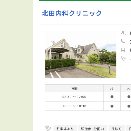
北田内科クリニック
時間
月
火
08:30 ～ 12:00
●
●
16:00 ～ 18:30
●
●
駐車場あり
駅徒歩5分圏内
往診可