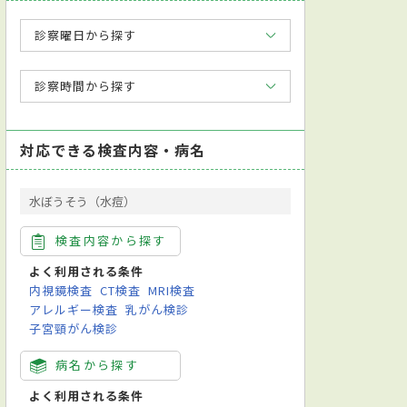
診察曜日から探す
診察時間から探す
対応できる検査内容・病名
水ぼうそう（水痘）
検査内容から探す
よく利用される条件
内視鏡検査
CT検査
MRI検査
アレルギー検査
乳がん検診
学会総合内科専門医
日本循環器学会循環器専門医
新規開院
子宮頸がん検診
超音波検査
CPAP療法
尿検査
アレルギー検査
喀痰（かくたん）
病名から探す
よく利用される条件