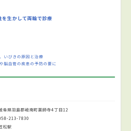
性を生かして両輪で診療
咳、いびきの原因と治療
器や脳血管の疾患の予防の要に
岐阜県羽島郡岐南町薬師寺4丁目12
058-213-7830
笠松駅