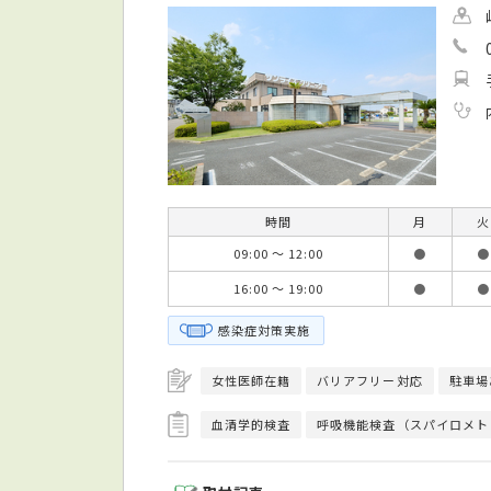
時間
月
火
09:00 ～ 12:00
●
●
16:00 ～ 19:00
●
●
感染症対策実施
女性医師在籍
バリアフリー対応
駐車場
血清学的検査
呼吸機能検査（スパイロメト