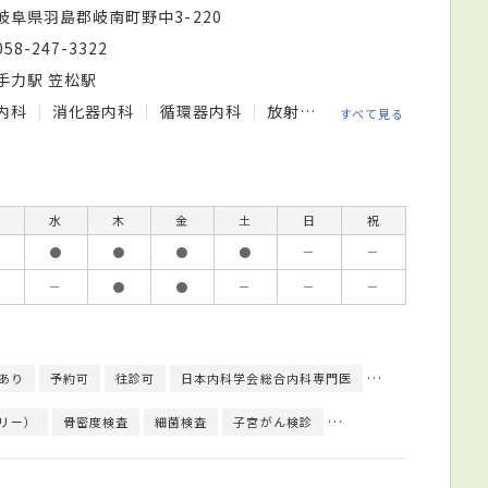
岐阜県羽島郡岐南町野中3-220
058-247-3322
手力駅 笠松駅
内科
消化器内科
循環器内科
放射線科
すべて見る
水
木
金
土
日
祝
●
●
●
●
－
－
－
●
●
－
－
－
あり
予約可
往診可
日本内科学会総合内科専門医
日本産科婦人科学
リー）
骨密度検査
細菌検査
子宮がん検診
上部内視鏡検査
心臓