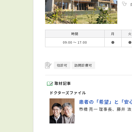
時間
月
火
09:00 ～ 17:00
●
●
往診可
訪問診療可
取材記事
ドクターズファイル
患者の「希望」と「安
市橋 亮一 理事長、藤井 浩