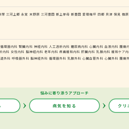
桝塚
三河上郷
永覚
末野原
三河豊田
新上挙母
新豊田
愛環梅坪
四郷
貝津
保見
篠原
循環器内科
腎臓内科
神経内科
人工透析内科
糖尿病内科
心臓内科
血液内科
腫瘍
析内科
女性内科
脳神経内科
老年内科
疼痛緩和内科
肝臓内科
乳腺内科
緩和ケア内
食道外科
呼吸器外科
脳神経外科
循環器外科
乳腺外科
心臓血管外科
心臓外科
腫瘍
悩みに寄り添うアプローチ
る
病気を知る
クリ