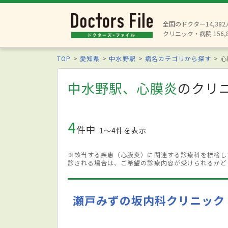
全国のドクター14,38
クリニック・病院 156,
TOP
愛知県
中水野駅
病名カテゴリから探す
心
中水野駅、心膜炎
のクリ
4
件中
1〜4件を表示
※該当する疾患（心膜炎）に関連する診療科を標榜し
診される場合は、ご希望の診療内容が受けられるかど
瀬戸みずの坂内科クリニック