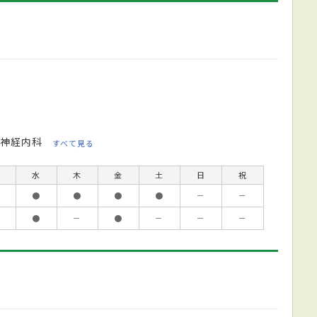
神経内科
すべて見る
水
木
金
土
日
祝
●
●
●
●
－
－
●
－
●
－
－
－