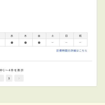
水
木
金
土
日
祝
●
●
●
－
－
－
診療時間の詳細はこちら
件中1～4件を表示
1