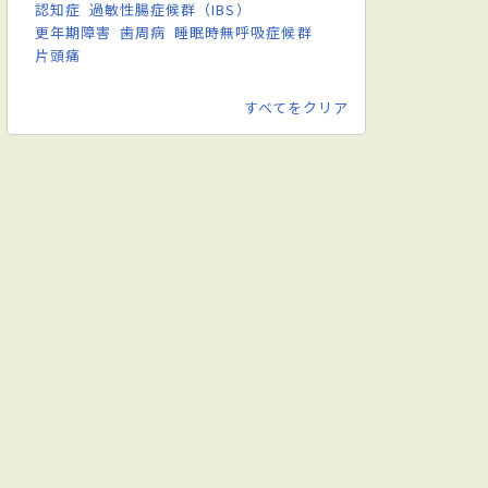
認知症
過敏性腸症候群（IBS）
更年期障害
歯周病
睡眠時無呼吸症候群
片頭痛
すべてをクリア