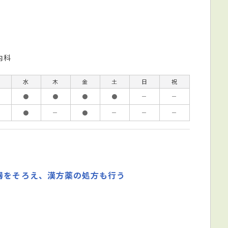
内科
水
木
金
土
日
祝
●
●
●
●
－
－
●
－
●
－
－
－
器をそろえ、漢方薬の処方も行う