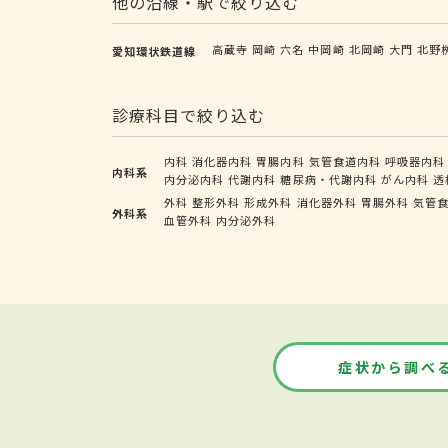
他の沿線・駅で絞り込む
高蔵寺
岡崎
六名
中岡崎
北岡崎
大門
北野
愛知環状鉄道線
診療科目で絞り込む
内科
消化器内科
胃腸内科
気管食道内科
呼吸器内科
内科系
内分泌内科
代謝内科
糖尿病・代謝内科
がん内科
透
外科
整形外科
形成外科
消化器外科
胃腸外科
気管
外科系
血管外科
内分泌外科
症状から調べ