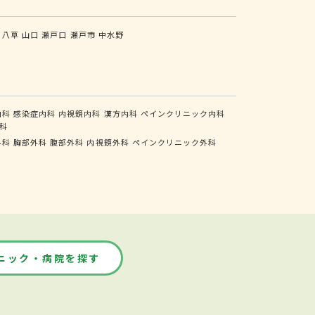
八草
山口
瀬戸口
瀬戸市
中水野
内科
感染症内科
内視鏡内科
漢方内科
ペインクリニック内科
科
外科
胸部外科
腹部外科
内視鏡外科
ペインクリニック外科
ニック・病院を探す