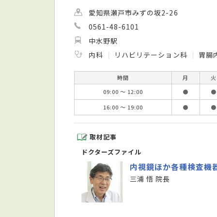
愛知県瀬戸市みずの坂2-26
0561-48-6101
中水野駅
内科
リハビリテーション科
胃腸
時間
月
火
09:00 ～ 12:00
●
●
16:00 ～ 19:00
●
●
取材記事
ドクターズファイル
内視鏡ほか各種検査機
三浦 悟 院長