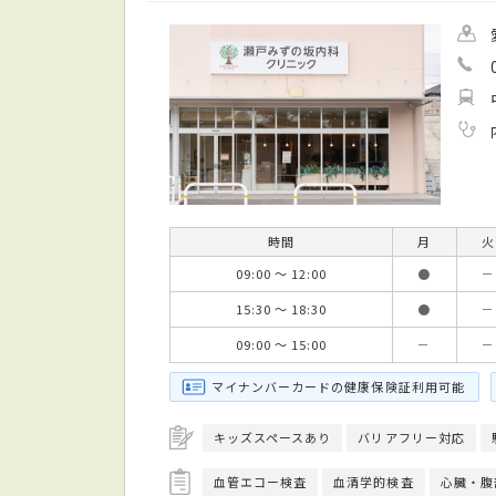
時間
月
火
09:00 ～ 12:00
●
－
15:30 ～ 18:30
●
－
09:00 ～ 15:00
－
－
マイナンバーカードの健康保険証利用可能
キッズスペースあり
バリアフリー対応
血管エコー検査
血清学的検査
心臓・腹