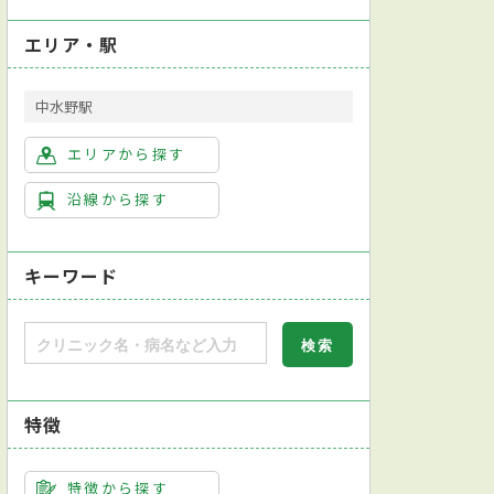
エリア・駅
中水野駅
エリアから探す
沿線から探す
キーワード
特徴
本内科学会総合内科専門医
日本循環器学会循環器専門医
インフルエンザ抗原検出キット
ホルター心電図検査
運動負荷試験
運動
特徴から探す