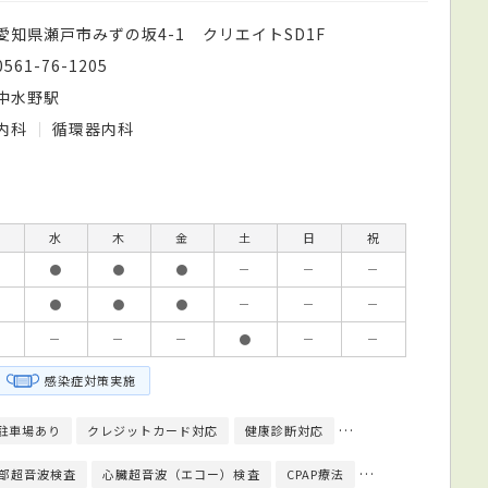
愛知県瀬戸市みずの坂4-1 クリエイトSD1F
0561-76-1205
中水野駅
内科
循環器内科
水
木
金
土
日
祝
●
●
●
－
－
－
●
●
●
－
－
－
－
－
－
●
－
－
感染症対策実施
駐車場あり
クレジットカード対応
健康診断対応
人間ドック対応
日
部超音波検査
心臓超音波（エコー）検査
CPAP療法
腹部超音波検査