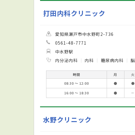
打田内科クリニック
愛知県瀬戸市中水野町2-736
0561-48-7771
中水野駅
内分泌内科
内科
糖尿病内科
脳
時間
月
火
08:30 ～ 12:00
●
●
16:00 ～ 18:30
●
－
水野クリニック