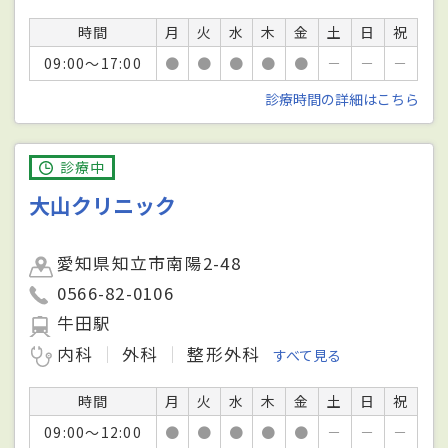
時間
月
火
水
木
金
土
日
祝
09:00～17:00
●
●
●
●
●
－
－
－
診療時間の詳細はこちら
診療中
大山クリニック
愛知県知立市南陽2-48
0566-82-0106
牛田駅
内科
外科
整形外科
すべて見る
時間
月
火
水
木
金
土
日
祝
09:00～12:00
●
●
●
●
●
－
－
－