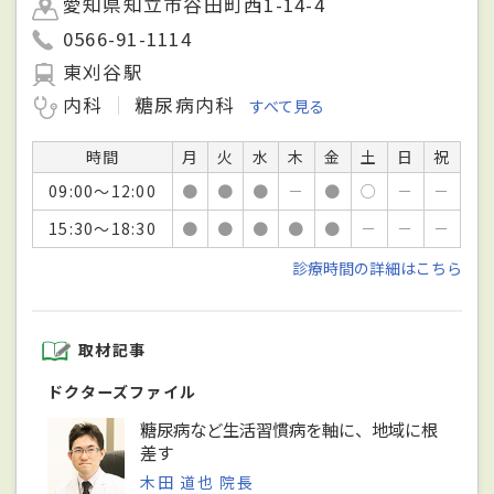
愛知県知立市谷田町西1-14-4
0566-91-1114
東刈谷駅
内科
糖尿病内科
すべて見る
時間
月
火
水
木
金
土
日
祝
09:00～12:00
●
●
●
－
●
○
－
－
15:30～18:30
●
●
●
●
●
－
－
－
診療時間の詳細はこちら
取材記事
ドクターズファイル
糖尿病など生活習慣病を軸に、地域に根
差す
木田 道也 院長