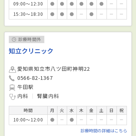
09:00～12:30
●
●
●
●
●
●
－
－
15:30～18:30
●
●
●
－
●
－
－
－
診療時間外
知立クリニック
愛知県知立市八ツ田町神明22
0566-82-1367
牛田駅
内科
腎臓内科
時間
月
火
水
木
金
土
日
祝
10:00～12:00
●
－
●
－
－
－
－
－
診療時間の詳細はこちら