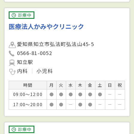
診療中
医療法人かみやクリニック
愛知県知立市弘法町弘法山45-5
0566-81-0052
知立駅
内科
小児科
時間
月
火
水
木
金
土
日
祝
09:00～12:00
●
●
●
●
●
●
－
－
17:00～20:00
●
●
－
●
●
－
－
－
診療中