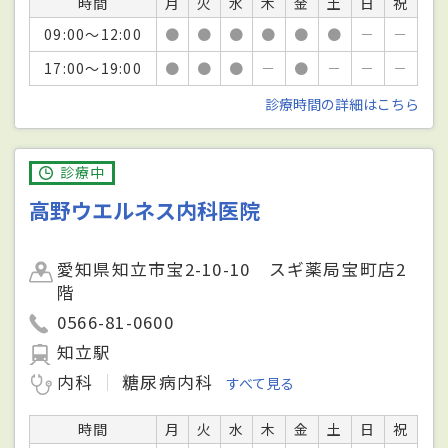
時間
月
火
水
木
金
土
日
祝
09:00～12:00
●
●
●
●
●
●
－
－
17:00～19:00
●
●
●
－
●
－
－
－
診療時間の詳細はこちら
診療中
高野ウエルネス内科医院
愛知県知立市宝2-10-10 スギ薬局宝町店2
階
0566-81-0600
知立駅
内科
糖尿病内科
すべて見る
時間
月
火
水
木
金
土
日
祝