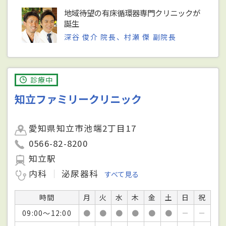
地域待望の有床循環器専門クリニックが
誕生
深谷 俊介 院長、村瀬 傑 副院長
診療中
知立ファミリークリニック
愛知県知立市池端2丁目17
0566-82-8200
知立駅
内科
泌尿器科
すべて見る
時間
月
火
水
木
金
土
日
祝
09:00～12:00
●
●
●
●
●
●
－
－