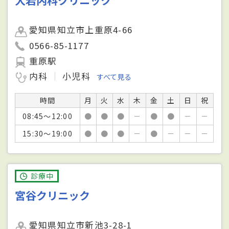
大岩内科クリニック
愛知県知立市上重原4-66
0566-85-1177
重原駅
内科
小児科
すべて見る
時間
月
火
水
木
金
土
日
祝
08:45～12:00
●
●
●
－
●
●
－
－
15:30～19:00
●
●
●
－
●
－
－
－
診療中
宮谷クリニック
愛知県知立市新池3-28-1