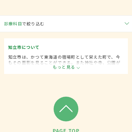
診療科目
で絞り込む
知立市について
知立市は、かつて東海道の宿場町として栄えた町で、今
もその面影を見ることができる。また神社や寺、公園が
もっと見る
多く緑も豊かで、季節ごとにさまざまなイベントが開か
れている。病院や子育てのための施設も充実。
PAGE TOP