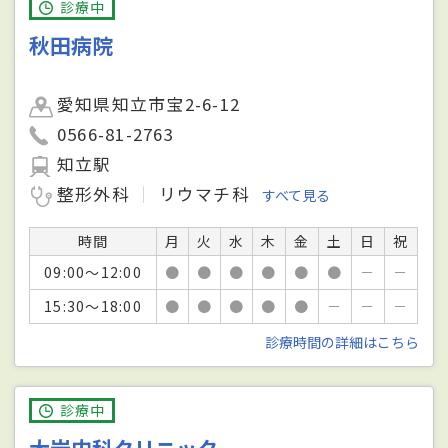
診療中
秋田病院
愛知県知立市宝2-6-12
0566-81-2763
知立駅
整形外科
リウマチ科
すべて見る
時間
月
火
水
木
金
土
日
祝
09:00～12:00
●
●
●
●
●
●
－
－
15:30～18:00
●
●
●
●
●
－
－
－
診療時間の詳細はこちら
診療中