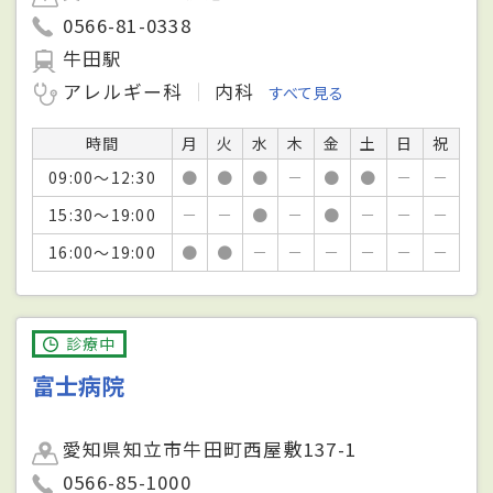
0566-81-0338
牛田駅
アレルギー科
内科
すべて見る
時間
月
火
水
木
金
土
日
祝
09:00～12:30
●
●
●
－
●
●
－
－
15:30～19:00
－
－
●
－
●
－
－
－
16:00～19:00
●
●
－
－
－
－
－
－
診療中
富士病院
愛知県知立市牛田町西屋敷137-1
0566-85-1000