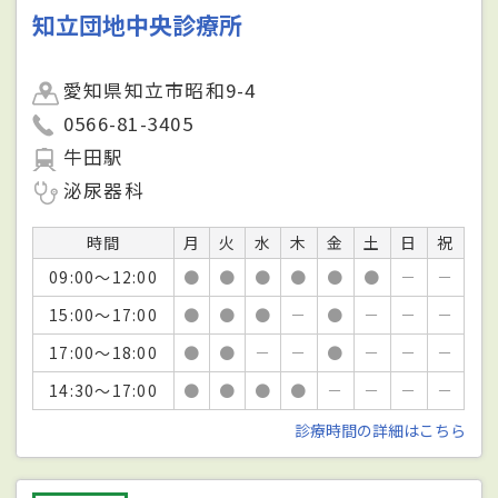
知立団地中央診療所
愛知県知立市昭和9-4
0566-81-3405
牛田駅
泌尿器科
時間
月
火
水
木
金
土
日
祝
09:00～12:00
●
●
●
●
●
●
－
－
15:00～17:00
●
●
●
－
●
－
－
－
17:00～18:00
●
●
－
－
●
－
－
－
14:30～17:00
●
●
●
●
－
－
－
－
診療時間の詳細はこちら