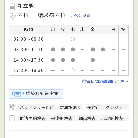
知立駅
内科
糖尿病内科
すべて見る
時間
月
火
水
木
金
土
日
祝
07:30～08:30
－
－
○
－
－
－
－
－
08:30～11:30
●
●
●
－
●
●
－
－
14:30～17:30
●
●
●
－
●
－
－
－
17:30～18:30
－
－
○
－
－
－
－
－
診療時間の詳細はこちら
感染症対策実施
バリアフリー対応
駐車場あり
予約可
クレジットカード対応
血清学的検査
骨密度検査
細菌検査
心電図検査
神経