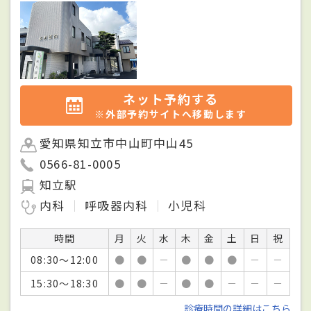
ネット予約する
※外部予約サイトへ移動します
愛知県知立市中山町中山45
0566-81-0005
知立駅
内科
呼吸器内科
小児科
時間
月
火
水
木
金
土
日
祝
08:30～12:00
●
●
－
●
●
●
－
－
15:30～18:30
●
●
－
●
●
－
－
－
診療時間の詳細はこちら