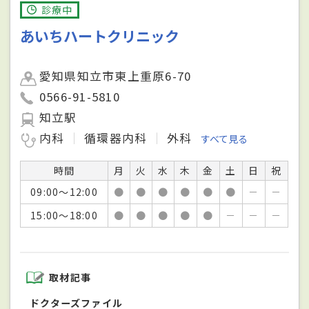
診療中
あいちハートクリニック
愛知県知立市東上重原6-70
0566-91-5810
知立駅
内科
循環器内科
外科
すべて見る
時間
月
火
水
木
金
土
日
祝
09:00～12:00
●
●
●
●
●
●
－
－
15:00～18:00
●
●
●
●
●
－
－
－
取材記事
ドクターズファイル