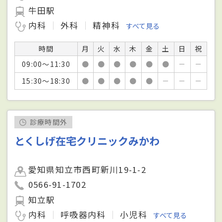
牛田駅
内科
外科
精神科
すべて見る
時間
月
火
水
木
金
土
日
祝
09:00～11:30
●
●
●
●
●
●
－
－
15:30～18:30
●
●
●
●
●
－
－
－
診療時間外
とくしげ在宅クリニックみかわ
愛知県知立市西町新川19-1-2
0566-91-1702
知立駅
内科
呼吸器内科
小児科
すべて見る