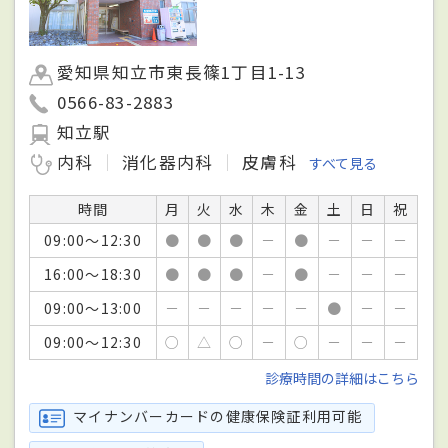
愛知県知立市東長篠1丁目1-13
0566-83-2883
知立駅
内科
消化器内科
皮膚科
すべて見る
時間
月
火
水
木
金
土
日
祝
09:00～12:30
●
●
●
－
●
－
－
－
16:00～18:30
●
●
●
－
●
－
－
－
09:00～13:00
－
－
－
－
－
●
－
－
09:00～12:30
○
△
○
－
○
－
－
－
診療時間の詳細はこちら
マイナンバーカードの健康保険証利用可能