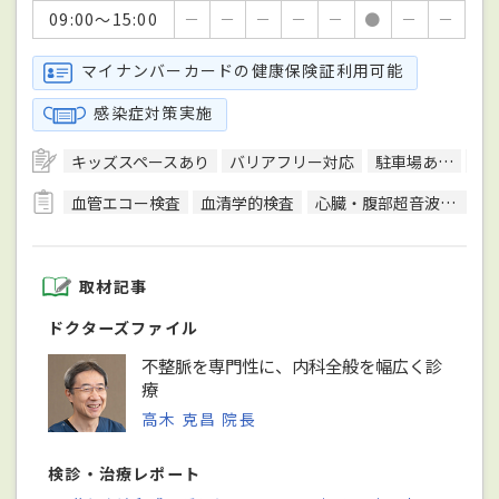
09:00～15:00
－
－
－
－
－
●
－
－
マイナンバーカードの健康保険証利用可能
感染症対策実施
キッズスペースあり
バリアフリー対応
駐車場あり
ク
血管エコー検査
血清学的検査
心臓・腹部超音波検査
取材記事
ドクターズファイル
不整脈を専門性に、内科全般を幅広く診
療
高木 克昌 院長
検診・治療レポート