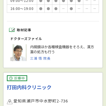
09:00～12:00
●
●
●
●
●
●
－
－
16:00～19:00
●
●
●
－
●
－
－
－
取材記事
ドクターズファイル
内視鏡ほか各種検査機器をそろえ、漢方
薬の処方も行う
三浦 悟 院長
診療中
打田内科クリニック
愛知県瀬戸市中水野町2-736