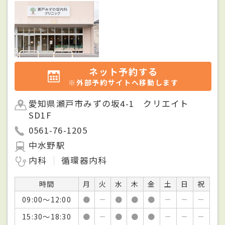
ネット予約する
※外部予約サイトへ移動します
愛知県瀬戸市みずの坂4-1 クリエイト
SD1F
0561-76-1205
中水野駅
内科
循環器内科
時間
月
火
水
木
金
土
日
祝
09:00～12:00
●
－
●
●
●
－
－
－
15:30～18:30
●
－
●
●
●
－
－
－