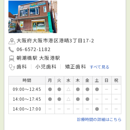
大阪府大阪市港区港晴3丁目17-2
06-6572-1182
朝潮橋駅 大阪港駅
歯科
小児歯科
矯正歯科
すべて見る
時間
月
火
水
木
金
土
日
祝
09:00～12:45
●
●
△
●
●
●
－
－
14:00～17:45
●
●
△
●
●
－
－
－
14:00～17:00
－
－
－
－
－
●
－
－
診療時間の詳細はこちら