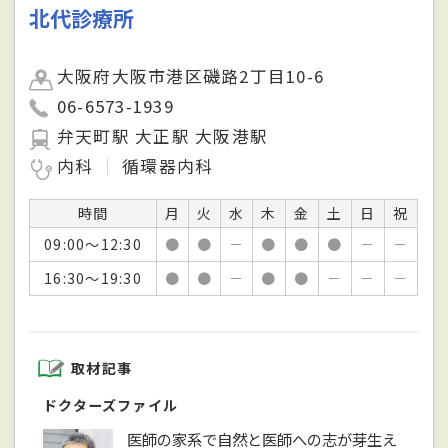
北代診療所
大阪府大阪市港区磯路2丁目10-6
06-6573-1939
弁天町駅 大正駅 大阪港駅
内科
循環器内科
時間
月
火
水
木
金
土
日
祝
09:00～12:30
●
●
－
●
●
●
－
－
16:30～19:30
●
●
－
●
●
－
－
－
取材記事
ドクターズファイル
医師の家系で自然と医師への志が芽生え