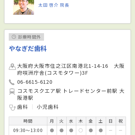
太田 啓介 院長
診療時間外
やなぎだ歯科
大阪府大阪市住之江区南港北1-14-16 大阪
府咲洲庁舎(コスモタワー)3F
06-6615-6120
コスモスクエア駅 トレードセンター前駅 大
阪港駅
歯科
小児歯科
時間
月
火
水
木
金
土
日
祝
09:30～13:00
●
●
●
○
●
●
－
－