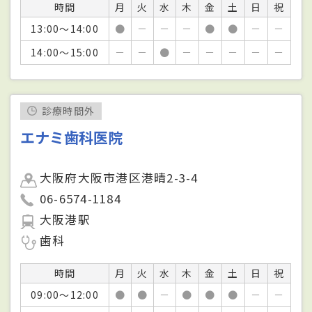
時間
月
火
水
木
金
土
日
祝
13:00～14:00
●
－
－
－
●
●
－
－
14:00～15:00
－
－
●
－
－
－
－
－
診療時間外
エナミ歯科医院
大阪府大阪市港区港晴2-3-4
06-6574-1184
大阪港駅
歯科
時間
月
火
水
木
金
土
日
祝
09:00～12:00
●
●
－
●
●
●
－
－