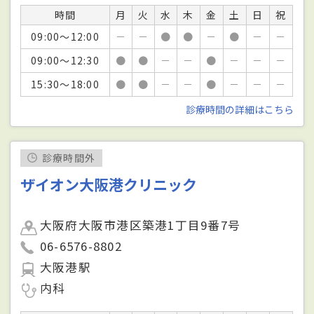
時間
月
火
水
木
金
土
日
祝
09:00～12:00
－
－
●
●
－
●
－
－
09:00～12:30
●
●
－
－
●
－
－
－
15:30～18:00
●
●
－
－
●
－
－
－
診療時間の詳細はこちら
診療時間外
ザイオン大阪港クリニック
大阪府大阪市港区築港1丁目9番7号
06-6576-8802
大阪港駅
内科