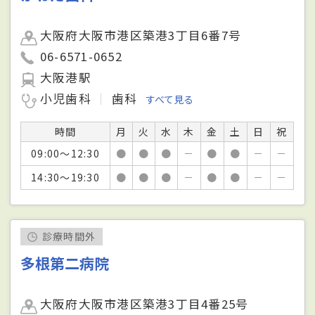
大阪府大阪市港区築港3丁目6番7号
06-6571-0652
大阪港駅
小児歯科
歯科
すべて見る
時間
月
火
水
木
金
土
日
祝
09:00～12:30
●
●
●
－
●
●
－
－
14:30～19:30
●
●
●
－
●
●
－
－
診療時間外
多根第二病院
大阪府大阪市港区築港3丁目4番25号