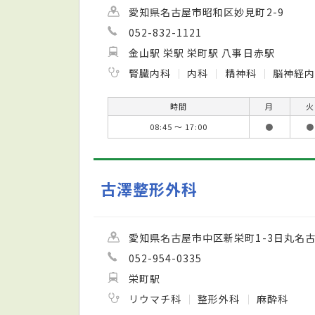
愛知県名古屋市昭和区妙見町2-9
052-832-1121
金山駅 栄駅 栄町駅 八事日赤駅
腎臓内科
内科
精神科
脳神経
時間
月
火
08:45 ～ 17:00
●
●
古澤整形外科
愛知県名古屋市中区新栄町1-3日丸名
052-954-0335
栄町駅
リウマチ科
整形外科
麻酔科