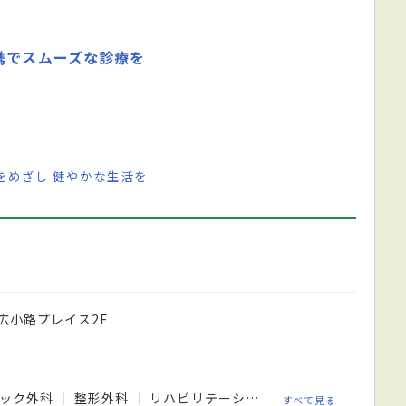
携でスムーズな診療を
をめざし 健やかな生活を
広小路プレイス2F
ニック外科
整形外科
リハビリテーション科
麻酔科
麻酔
すべて見る