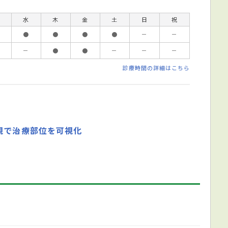
水
木
金
土
日
祝
●
●
●
●
－
－
－
●
●
－
－
－
診療時間の詳細はこちら
視で治療部位を可視化