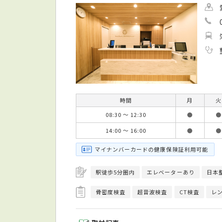
時間
月
火
08:30 ～ 12:30
●
●
14:00 ～ 16:00
●
●
マイナンバーカードの健康保険証利用可能
駅徒歩5分圏内
エレベーターあり
日本
骨密度検査
超音波検査
CT検査
レ