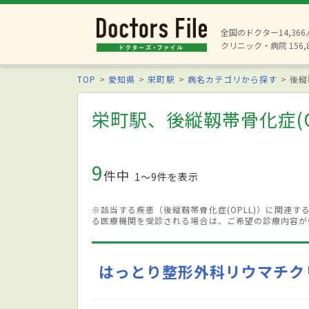
全国のドクター14,36
クリニック・病院 156,
TOP
愛知県
栄町駅
病名カテゴリから探す
後縦
栄町駅、後縦靱帯骨化症(O
9
件中
1〜9件を表示
※該当する疾患（後縦靱帯骨化症(OPLL)）に関連
る医療機関を受診される場合は、ご希望の診療内容が
はっとり整形外科リウマチク