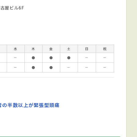
古屋ビル6F
水
木
金
土
日
祝
－
●
●
●
－
－
－
●
●
－
－
－
者の半数以上が緊張型頭痛