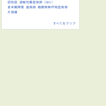
認知症
過敏性腸症候群（IBS）
更年期障害
歯周病
睡眠時無呼吸症候群
片頭痛
すべてをクリア