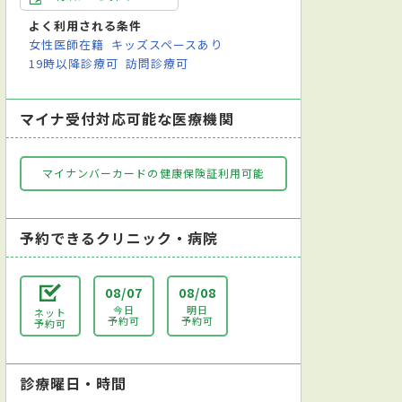
よく利用される条件
女性医師在籍
キッズスペースあり
19時以降診療可
訪問診療可
マイナ受付対応可能な医療機関
マイナンバーカードの健康保険証利用可能
予約できるクリニック・病院
08/07
08/08
今日
明日
ネット
予約可
予約可
予約可
診療曜日・時間
科標榜医：柳原尚