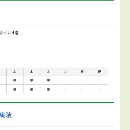
栄ビル4階
水
木
金
土
日
祝
●
●
●
－
－
－
●
●
●
－
－
－
病院