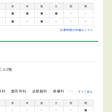
水
木
金
土
日
祝
●
●
●
●
－
－
●
－
●
－
－
－
診療時間の詳細はこちら
ビル2階
外科
整形外科
泌尿器科
皮膚科
精神科
すべて見る
水
木
金
土
日
祝
－
－
－
－
－
●