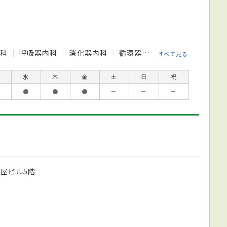
内科
呼吸器内科
消化器内科
循環器内科
小児科
消化
すべて見る
水
木
金
土
日
祝
●
●
●
－
－
－
古屋ビル5階