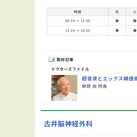
時間
月
火
08:30 ～ 12:00
●
●
14:30 ～ 18:00
●
●
取材記事
ドクターズファイル
超音波とエックス線透
柳原 尚 院長
古井脳神経外科