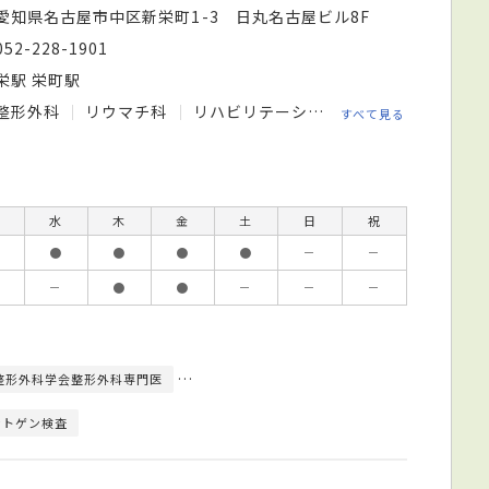
愛知県名古屋市中区新栄町1-3 日丸名古屋ビル8F
052-228-1901
栄駅 栄町駅
整形外科
リウマチ科
リハビリテーション科
すべて見る
水
木
金
土
日
祝
●
●
●
●
－
－
－
●
●
－
－
－
整形外科学会整形外科専門医
日本リウマチ学会リウマチ専門医
理学療法士（
ントゲン検査